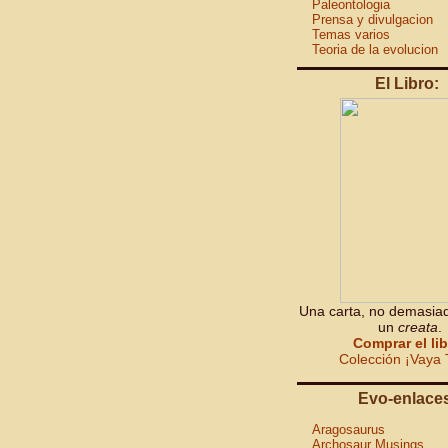
Paleontologia
Prensa y divulgacion
Temas varios
Teoria de la evolucion
El Libro:
Una carta, no demasiad
un
creata
.
Comprar el li
Colección ¡Vaya 
Evo-enlace
Aragosaurus
Archosaur Musings