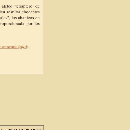
 aleteo "tetráptero" de
den resultar chocantes
alas", los abanicos en
proporcionada por los
n comentario (hay 5)