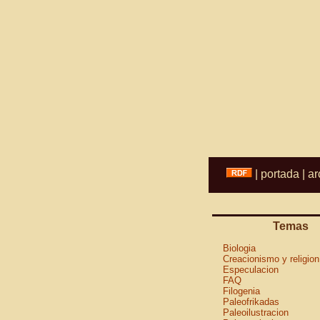
|
portada
|
ar
Temas
Biologia
Creacionismo y religion
Especulacion
FAQ
Filogenia
Paleofrikadas
Paleoilustracion