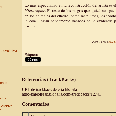
Lo más especulativo en la reconstrucción del artista es el
ez
Microraptor
. El resto de los rasgos que quizá nos pue
en los animales del cuadro, como las plumas, las "proto
la cola... están sólidamente basados en la evidencia 
fósiles.
2003-11-06 |
Haz u
ía evolutiva
Etiquetas:
Referencias (TrackBacks)
ience
URL de trackback de esta historia
http://paleofreak.blogalia.com//trackbacks/12741
e los
Comentarios
 Archive
e