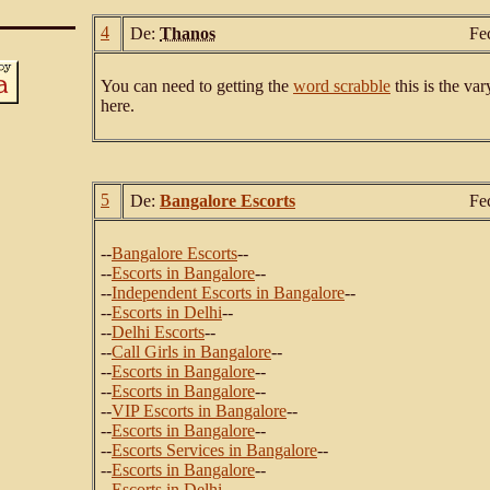
4
De:
Thanos
Fe
You can need to getting the
word scrabble
this is the va
here.
5
De:
Bangalore Escorts
Fe
--
Bangalore Escorts
--
--
Escorts in Bangalore
--
--
Independent Escorts in Bangalore
--
--
Escorts in Delhi
--
--
Delhi Escorts
--
--
Call Girls in Bangalore
--
--
Escorts in Bangalore
--
--
Escorts in Bangalore
--
--
VIP Escorts in Bangalore
--
--
Escorts in Bangalore
--
--
Escorts Services in Bangalore
--
--
Escorts in Bangalore
--
--
Escorts in Delhi
--