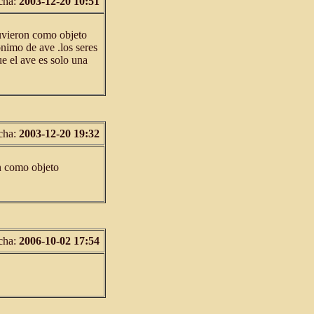
cha:
2003-12-20 10:51
tuvieron como objeto
nimo de ave .los seres
 el ave es solo una
cha:
2003-12-20 19:32
n como objeto
cha:
2006-10-02 17:54