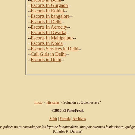
--
Escorts In Gurgaon
--
--
Escorts In Rohini
--
--
Escorts In bangalore
--
--
Escorts In Delhi
--
--
Escorts In Aerocity
--
--
Escorts In Dwarka
--
--
Escorts In Mahipalpur
--
--
Escorts In Noida
--
--
Escorts Services in Delhi
--
--
Call Girls in Delhi
--
--
Escorts in Delhi
--
Inicio
>
Historias
> Solución a ¿Quién es ave?
©2016 El PaleoFreak
Subir
|
Portada
|
Archivos
os pobres no es causada por las leyes de la naturaleza, sino por nuestras instituciones, qué 
(Charles R. Darwin)