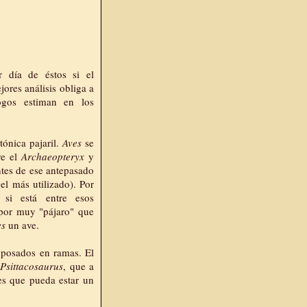
r día de éstos si el
ores análisis obliga a
logos estiman en los
tónica pajaril.
Aves
se
re el
Archaeopteryx
y
ntes de ese antepasado
el más utilizado). Por
si está entre esos
 por muy "pájaro" que
es
un ave.
 posados en ramas. El
l
Psittacosaurus
, que a
es que pueda estar un