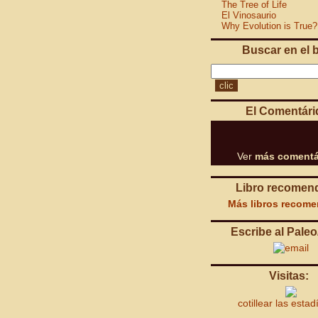
The Tree of Life
El Vinosaurio
Why Evolution is True?
Buscar en el 
El Comentári
Ver
más comentá
Libro recomen
Más libros recom
Escribe al Paleo
Visitas:
cotillear las estad