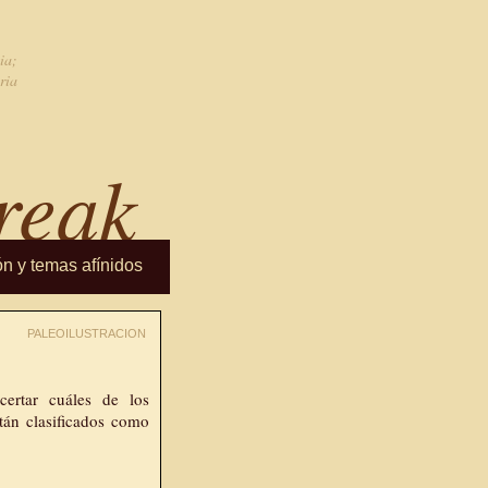
ia;
ria
reak
ón y temas afínidos
PALEOILUSTRACION
certar cuáles de los
án clasificados como