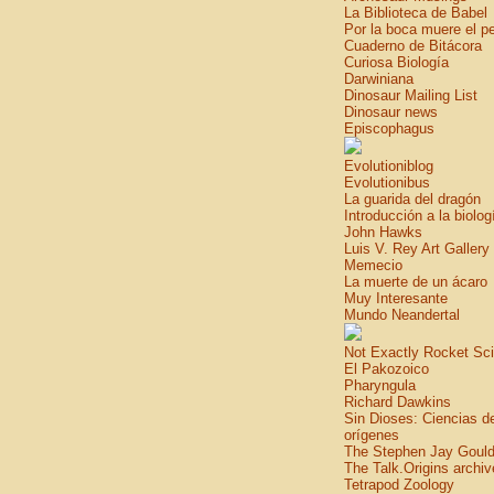
La Biblioteca de Babel
Por la boca muere el p
Cuaderno de Bitácora
Curiosa Biología
Darwiniana
Dinosaur Mailing List
Dinosaur news
Episcophagus
Evolutioniblog
Evolutionibus
La guarida del dragón
Introducción a la biolog
John Hawks
Luis V. Rey Art Gallery
Memecio
La muerte de un ácaro
Muy Interesante
Mundo Neandertal
Not Exactly Rocket Sc
El Pakozoico
Pharyngula
Richard Dawkins
Sin Dioses: Ciencias d
orígenes
The Stephen Jay Gould
The Talk.Origins archiv
Tetrapod Zoology