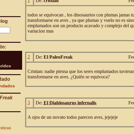
1
De:
cristian
Fe
todos se equivocan , los dinosaurios con plumas jamas 
transformarse en aves , ya que plumas y vuelo no es sino
blog
emplumados son un producto acavado y complejo del que
variacion mas
do:
2
De:
El PaleoFreak
Fe
ridos
Cristian: nadie piensa que los seres emplumados tuviera
transformarse en aves. ¿Quién se equivoca?
dado
endados
Freak
3
De:
El Diablosaurus infernalis
Fe
A ojos de un novato todos parecen aves, jejejeje
ísticas