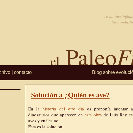
Yo no tuve infanc
tuve prehisto
F
Paleo
el
chivo
|
contacto
Blog sobre evoluci
Solución a ¿Quién es ave?
En la
historia del otro día
os proponía intentar a
dinosaurios que aparecen en
esta obra
de Luis Rey est
aves y cuáles no.
Ésta es la solución: