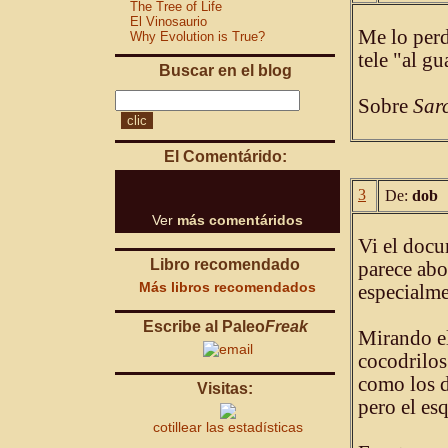
The Tree of Life
El Vinosaurio
Me lo perd
Why Evolution is True?
tele "al gu
Buscar en el blog
Sobre
Sar
El Comentárido:
3
De:
dob
Ver
más comentáridos
Vi el docu
Libro recomendado
parece abo
Más libros recomendados
especialme
Escribe al Paleo
Freak
Mirando el
cocodrilos
como los d
Visitas:
pero el es
cotillear las estadísticas