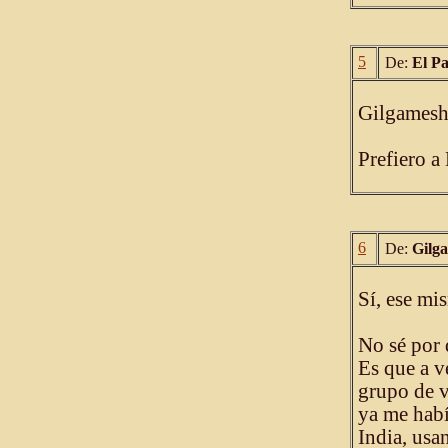
5
De:
El P
Gilgamesh,
Prefiero a
6
De:
Gilg
Sí, ese mi
No sé por 
Es que a v
grupo de v
ya me habí
India, usa