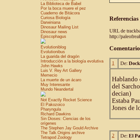
La Biblioteca de Babel
Por la boca muere el pez
Cuaderno de Bitácora
Curiosa Biología
Referencias
Darwiniana
Dinosaur Mailing List
URL de trackbac
Dinosaur news
http://paleofre
Episcophagus
Evolutioniblog
Comentario
Evolutionibus
La guarida del dragón
Introducción a la biología evolutiva
1
De:
Dock
John Hawks
Luis V. Rey Art Gallery
Memecio
Hablando d
La muerte de un ácaro
Muy Interesante
del Sarcho
Mundo Neandertal
decian)
Estaba Pau
Not Exactly Rocket Science
El Pakozoico
Jones de l
Pharyngula
Richard Dawkins
Sin Dioses: Ciencias de los
orígenes
The Stephen Jay Gould Archive
The Talk.Origins archive
2
De:
El P
Tetrapod Zoology