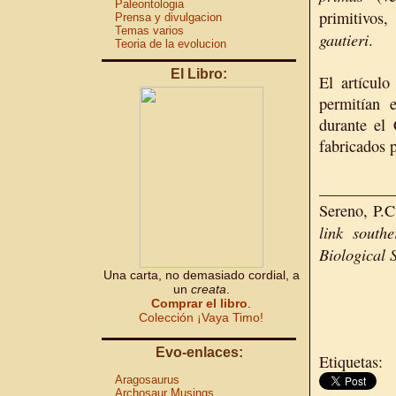
Paleontologia
primitivos
Prensa y divulgacion
Temas varios
gautieri
.
Teoria de la evolucion
El Libro:
El artículo
permitían 
durante el 
fabricados p
_________
Sereno, P.C
link south
Biological 
Una carta, no demasiado cordial, a
un
creata
.
Comprar el libro
.
Colección ¡Vaya Timo!
Evo-enlaces:
Etiquetas:
Aragosaurus
Archosaur Musings