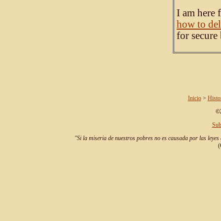
I am here 
how to del
for secure
Inicio
>
Histo
©2
Sub
"Si la miseria de nuestros pobres no es causada por las leyes 
(