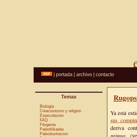
|
portada
|
archivo
|
contacto
Rugops
Temas
Biologia
Creacionismo y religion
Ya está est
Especulacion
sus compin
FAQ
Filogenia
deriva con
Paleofrikadas
Paleoilustracion
primus
(v