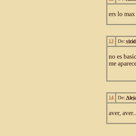
ers lo max
13
De:
viri
no es basi
me aparece
14
De:
Alej
aver, aver