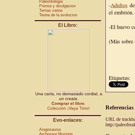
Paleontologia
-
Adultos
d
Prensa y divulgacion
Temas varios
el embrión.
Teoria de la evolucion
El Libro:
-El huevo c
(Más sobre 
Etiquetas:
Una carta, no demasiado cordial, a
un
creata
.
Comprar el libro
.
Referencias
Colección ¡Vaya Timo!
URL de trackbac
Evo-enlaces:
http://paleofre
Aragosaurus
Archosaur Musings