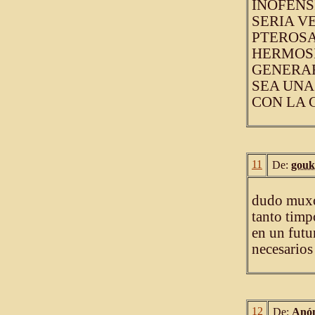
INOFENS
SERIA V
PTEROSA
HERMOSI
GENERA
SEA UNA
CON LA C
11
De:
gouk
dudo muxo 
tanto timp
en un futu
necesarios
12
De:
Anó