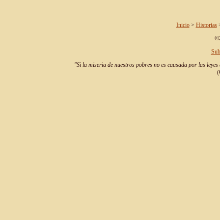
Inicio
>
Historias
>
©2
Sub
"Si la miseria de nuestros pobres no es causada por las leyes 
(