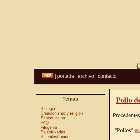
|
portada
|
archivo
|
contacto
Pollo d
Temas
Biologia
Creacionismo y religion
Procedente
Especulacion
FAQ
Filogenia
-"Pollos"
ec
Paleofrikadas
Paleoilustracion