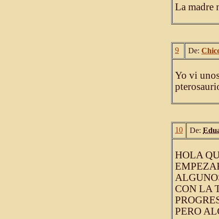
La madre 
9
De:
Chic
Yo vi unos
pterosaur
10
De:
Edua
HOLA QU
EMPEZAR
ALGUNOS
CON LA 
PROGRES
PERO AL