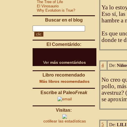
The Tree of Life
El Vinosaurio
Ya lo es
Why Evolution is True?
Eso sí, la
hambre a n
Buscar en el blog
Es que uno
donde te d
El Comentárido:
Ver
más comentáridos
4
De:
Niño
Libro recomendado
No creo qu
Más libros recomendados
pollo, más
avestruz? 
Escribe al Paleo
Freak
se aproxim
Visitas:
cotillear las estadísticas
5
De:
LILI