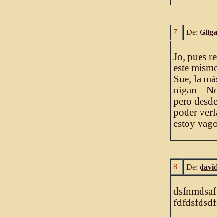
7
De:
Gilg
Jo, pues r
este mismo
Sue, la má
oigan... No
pero desde
poder verl
estoy vago
8
De:
davi
dsfnmdsaf
fdfdsfdsdf