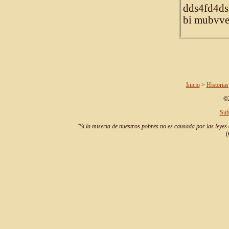
dds4fd4ds
bi mubvve 
Inicio
>
Historias
©2
Sub
"Si la miseria de nuestros pobres no es causada por las leyes 
(