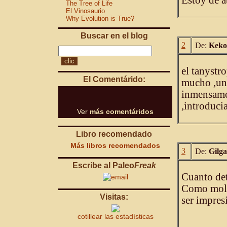
Estoy de 
The Tree of Life
El Vinosaurio
Why Evolution is True?
Buscar en el blog
2
De:
Keko
el tanystr
El Comentárido:
mucho ,un 
inmensame
,introducia
Ver
más comentáridos
Libro recomendado
Más libros recomendados
3
De:
Gilg
Escribe al Paleo
Freak
Cuanto det
Como molar
Visitas:
ser impres
cotillear las estadísticas