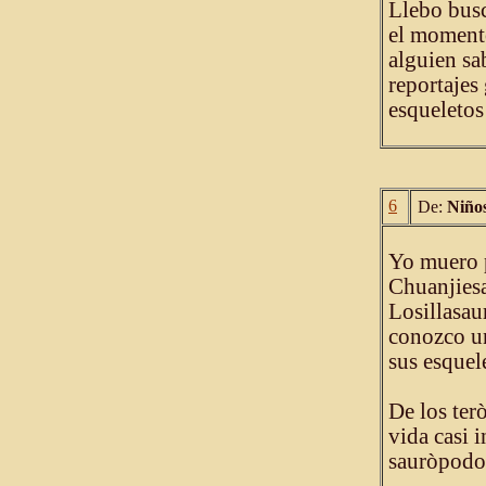
Llebo busc
el momento
alguien sa
reportajes
esqueletos
6
De:
Niño
Yo muero p
Chuanjiesa
Losillasau
conozco un
sus esquele
De los ter
vida casi 
sauròpodos