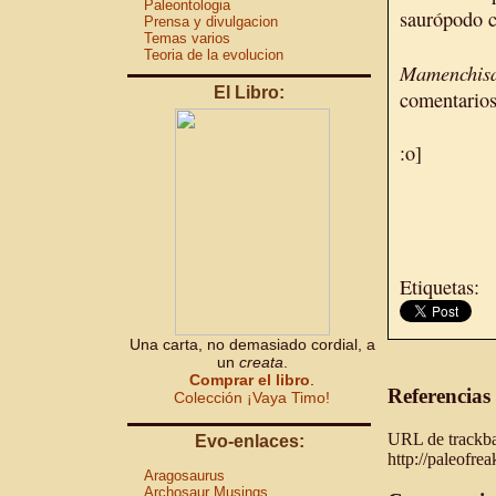
Paleontologia
saurópodo c
Prensa y divulgacion
Temas varios
Teoria de la evolucion
Mamenchisa
El Libro:
comentarios
:o]
Etiquetas:
Una carta, no demasiado cordial, a
un
creata
.
Comprar el libro
.
Referencias
Colección ¡Vaya Timo!
URL de trackbac
Evo-enlaces:
http://paleofre
Aragosaurus
Archosaur Musings