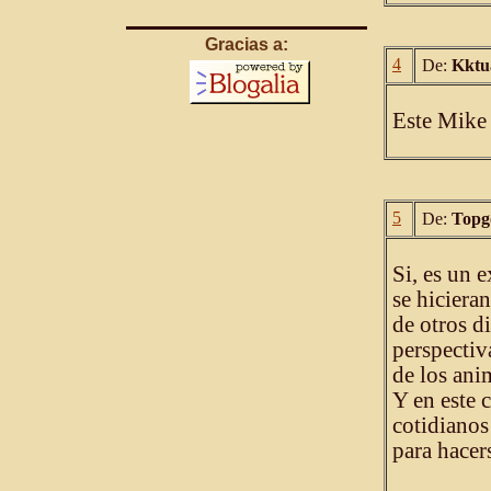
Gracias a:
4
De:
Kktu
Este Mike e
5
De:
Topg
Si, es un 
se hiciera
de otros d
perspectiv
de los ani
Y en este 
cotidianos
para hacer