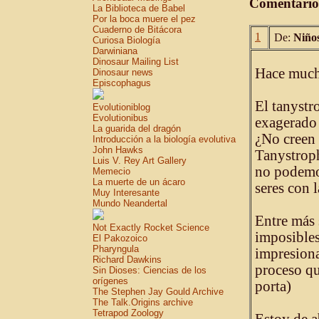
Comentario
La Biblioteca de Babel
Por la boca muere el pez
Cuaderno de Bitácora
1
De:
Niño
Curiosa Biología
Darwiniana
Dinosaur Mailing List
Hace mucho
Dinosaur news
Episcophagus
El tanystr
Evolutioniblog
Evolutionibus
exagerado 
La guarida del dragón
¿No creen 
Introducción a la biología evolutiva
John Hawks
Tanystroph
Luis V. Rey Art Gallery
no podemos
Memecio
La muerte de un ácaro
seres con l
Muy Interesante
Mundo Neandertal
Entre más 
Not Exactly Rocket Science
imposibles
El Pakozoico
Pharyngula
impresiona
Richard Dawkins
proceso qu
Sin Dioses: Ciencias de los
orígenes
porta)
The Stephen Jay Gould Archive
The Talk.Origins archive
Tetrapod Zoology