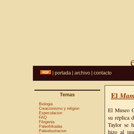
|
portada
|
archivo
|
contacto
El
Mam
Temas
Biologia
Creacionismo y religion
El Museo G
Especulacion
su réplica 
FAQ
Filogenia
Taylor se 
Paleofrikadas
hizo al imp
Paleoilustracion