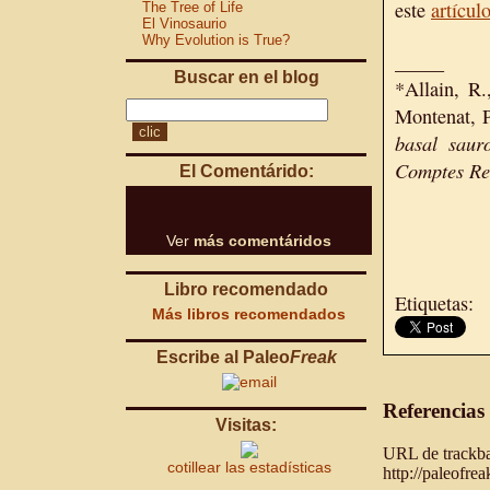
este
artícul
The Tree of Life
El Vinosaurio
Why Evolution is True?
_____
Buscar en el blog
*Allain, R
Montenat, P
basal saur
Comptes Re
El Comentárido:
Ver
más comentáridos
Libro recomendado
Etiquetas:
Más libros recomendados
Escribe al Paleo
Freak
Referencias
Visitas:
URL de trackbac
cotillear las estadísticas
http://paleofre