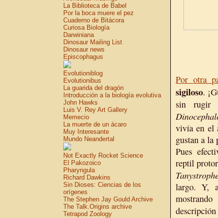
La Biblioteca de Babel
Por la boca muere el pez
Cuaderno de Bitácora
Curiosa Biología
Darwiniana
Dinosaur Mailing List
Dinosaur news
Episcophagus
Evolutioniblog
Por otra pa
Evolutionibus
La guarida del dragón
sigiloso
. ¡G
Introducción a la biología evolutiva
sin rugir
John Hawks
Luis V. Rey Art Gallery
Dinocephalo
Memecio
La muerte de un ácaro
vivía en el
Muy Interesante
gustan a la
Mundo Neandertal
Pues efect
Not Exactly Rocket Science
reptil proto
El Pakozoico
Pharyngula
Tanystroph
Richard Dawkins
Sin Dioses: Ciencias de los
largo. Y, 
orígenes
mostrando
The Stephen Jay Gould Archive
The Talk.Origins archive
descripción
Tetrapod Zoology