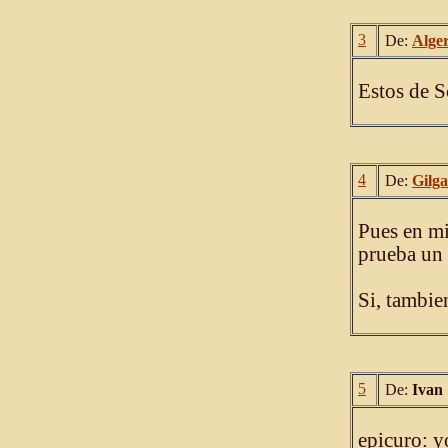
3
De:
Alge
Estos de S
4
De:
Gilg
Pues en mi
prueba un 
Si, tambie
5
De:
Ivan
epicuro: y