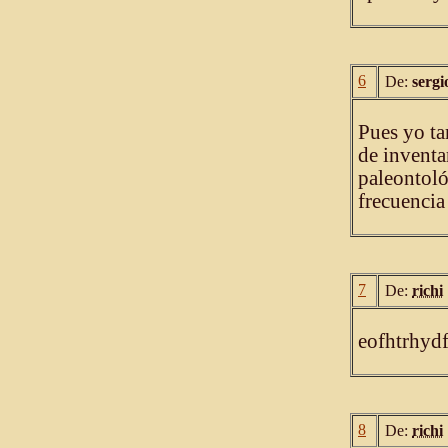
6
De:
sergi
Pues yo ta
de inventar
paleontoló
frecuencia
7
De:
richi
eofhtrhyd
8
De:
richi