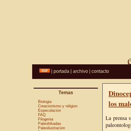
|
portada
|
archivo
|
contacto
Dinoce
Temas
los mal
Biologia
Creacionismo y religion
Especulacion
FAQ
La prensa s
Filogenia
Paleofrikadas
paleontologí
Paleoilustracion