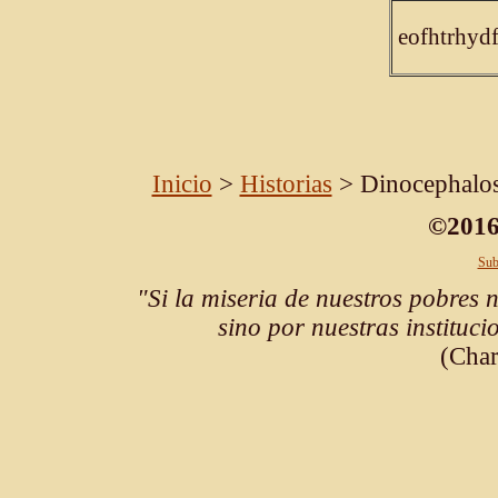
eofhtrhyd
Inicio
>
Historias
> Dinocephalosa
©2016
Sub
"Si la miseria de nuestros pobres 
sino por nuestras instituc
(Char