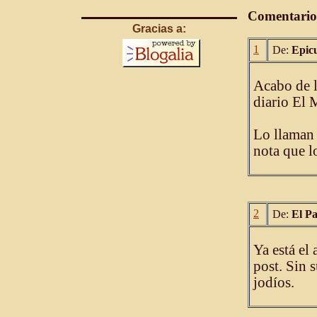
Comentario
Gracias a:
1
De:
Epic
Acabo de l
diario El
Lo llaman
nota que lo
2
De:
El P
Ya está el 
post. Sin s
jodíos.