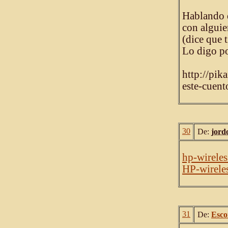
Hablando d
con alguie
(dice que 
Lo digo po
http://pik
este-cuent
30
De:
jord
hp-wireles
HP-wireles
31
De:
Esco