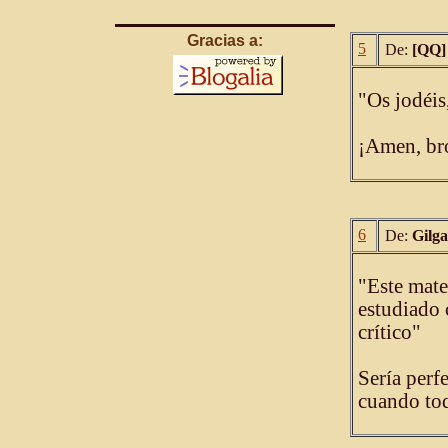
Gracias a:
5
De:
[QQ]
"Os jodéis
¡Amen, bro
6
De:
Gilg
"Este mate
estudiado
crítico"
Sería perf
cuando toq