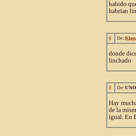
habido que 
habrían li
8
De:
Klap
donde dice
linchado
9
De:
UNO
Hay mucha
de la mism
igual. En 