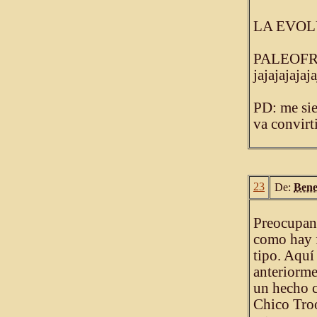
LA EVOL
PALEOFRE
jajajajajaja
PD: me sie
va convirt
23
De:
Bene
Preocupant
como hay f
tipo. Aquí
anteriorme
un hecho c
Chico Troo