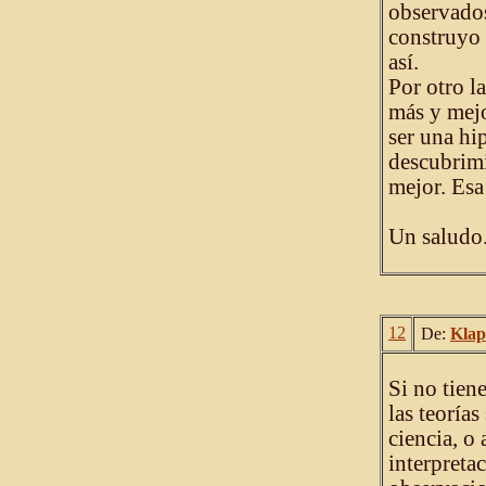
observados
construyo 
así.
Por otro l
más y mejo
ser una hi
descubrimi
mejor. Esa 
Un saludo
12
De:
Klap
Si no tien
las teoría
ciencia, o 
interpreta