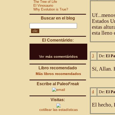
The Tree of Life
El Vinosaurio
Why Evolution is True?
Uf...menos
Buscar en el blog
Estados Un
estas altur
esta lleno 
El Comentárido:
3
De:
El P
Ver
más comentáridos
Libro recomendado
Sí, Allan.
Más libros recomendados
Escribe al Paleo
Freak
4
De:
El P
Visitas:
El hecho, 
cotillear las estadísticas