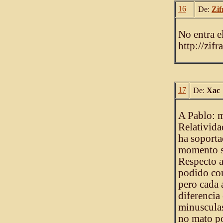
16
De:
Zif
No entra el
http://zifra
17
De:
Xac
A Pablo: m
Relativida
ha soporta
momento s
Respecto 
podido com
pero cada 
diferencia
minusculas
no mato po