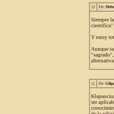
10
De:
Hebe
Siempre la
científica"
Y estoy to
Aunque tam
"sagrado",
alternativas
11
De:
Gilg
Klapaucius
ser aplica
conocimien
de la reli