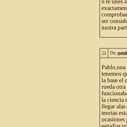
o te unes 
exactament
comprobada
ser consid
nustra part
24
De:
gouk
Pablo,una 
tenemos qu
la base el 
rueda otra
funcionaba
la ciencia
llegar ala
teorias es
ocasiones 
estudiar u