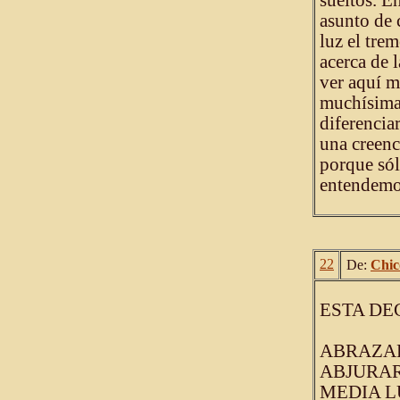
sueltos. En
asunto de 
luz el tre
acerca de 
ver aquí m
muchísima 
diferencia
una creenc
porque sól
entendemo
22
De:
Chic
ESTA DEC
ABRAZAR
ABJURARE
MEDIA LU