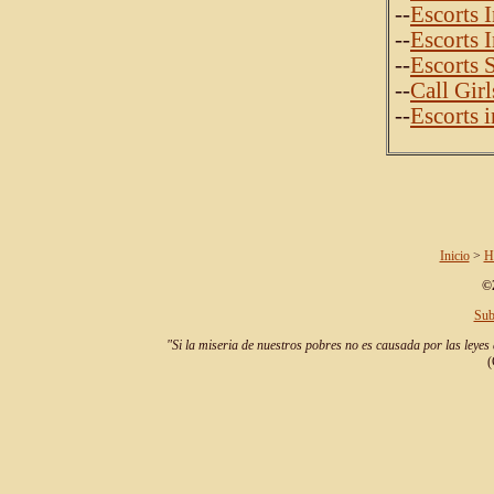
--
Escorts 
--
Escorts 
--
Escorts 
--
Call Girl
--
Escorts 
Inicio
>
H
©2
Sub
"Si la miseria de nuestros pobres no es causada por las leyes 
(