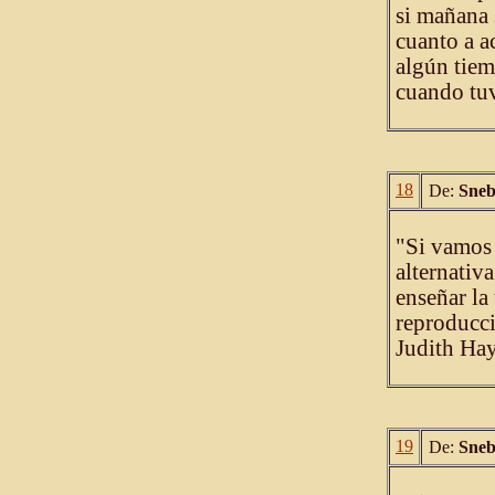
si mañana 
cuanto a a
algún tiem
cuando tuv
18
De:
Sne
"Si vamos 
alternativ
enseñar la
reproducci
Judith Ha
19
De:
Sne