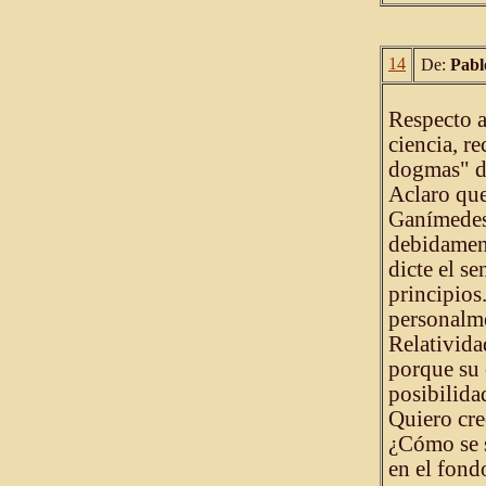
14
De:
Pabl
Respecto a
ciencia, r
dogmas" de
Aclaro que
Ganímedes,
debidament
dicte el s
principios
personalme
Relativida
porque su 
posibilida
Quiero cree
¿Cómo se s
en el fond