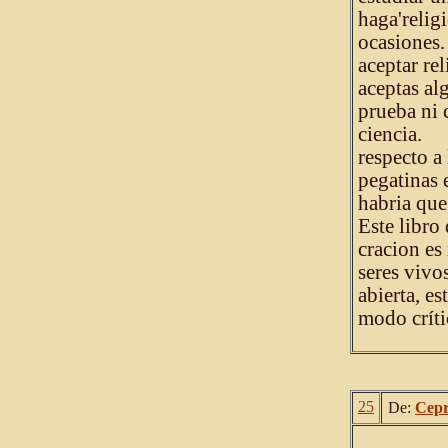
haga'relig
ocasiones.
aceptar re
aceptas al
prueba ni 
ciencia.
respecto a
pegatinas 
habria que
Este libro
cracion es
seres vivo
abierta, e
modo críti
25
De:
Cepr