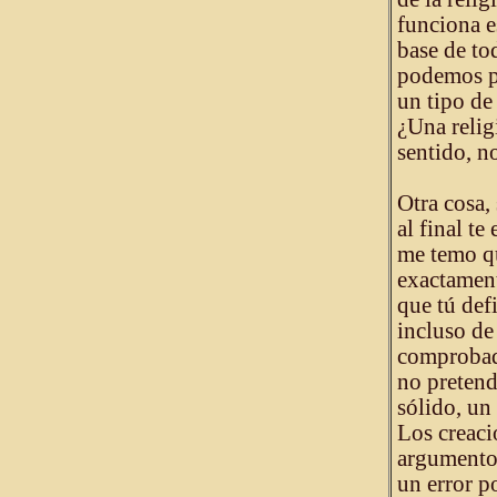
funciona e
base de to
podemos pr
un tipo de
¿Una relig
sentido, n
Otra cosa,
al final te
me temo qu
exactament
que tú def
incluso de
comprobada
no pretendi
sólido, un
Los creaci
argumento 
un error po