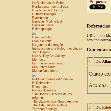
Etiquetas:
La Biblioteca de Babel
Por la boca muere el pez
Cuaderno de Bitácora
Curiosa Biología
Darwiniana
Dinosaur Mailing List
Dinosaur news
Referencias
Episcophagus
URL de trackbac
Evolutioniblog
http://paleofre
Evolutionibus
La guarida del dragón
Introducción a la biología evolutiva
Comentario
John Hawks
Luis V. Rey Art Gallery
Memecio
1
De:
Allan
La muerte de un ácaro
Muy Interesante
Mundo Neandertal
Cuatro con
Not Exactly Rocket Science
El Pakozoico
Acojona.
Pharyngula
Richard Dawkins
Sin Dioses: Ciencias de los
orígenes
The Stephen Jay Gould Archive
The Talk.Origins archive
2
De:
Edeh
Tetrapod Zoology