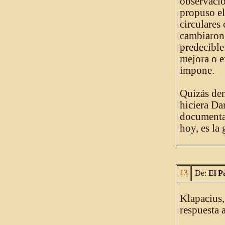
observacio
propuso el
circulares
cambiaron 
predecible
mejora o e
impone.
Quizás den
hiciera Da
documentad
hoy, es la
13
De:
El P
Klapacius,
respuesta 