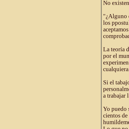
No existen
"¿Alguno 
los ppostu
aceptamos 
comprobaci
La teoría 
por el mun
experiment
cualquiera
Si el taba
personalme
a trabajar 
Yo puedo s
cientos de
humildeme
Lo que no 