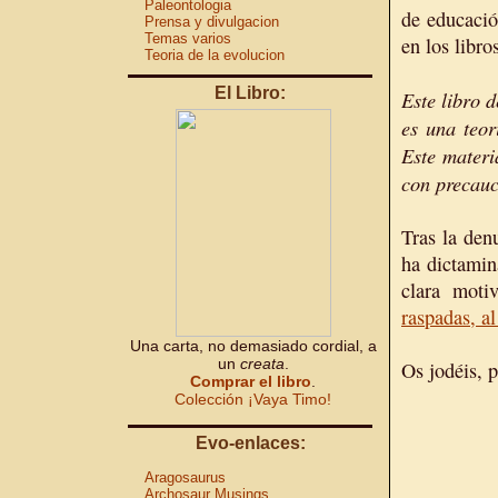
Paleontologia
de educació
Prensa y divulgacion
Temas varios
en los libro
Teoria de la evolucion
El Libro:
Este libro 
es una teor
Este materi
con precauc
Tras la den
ha dictamin
clara moti
raspadas, al
Una carta, no demasiado cordial, a
un
creata
.
Os jodéis, p
Comprar el libro
.
Colección ¡Vaya Timo!
Evo-enlaces:
Aragosaurus
Archosaur Musings