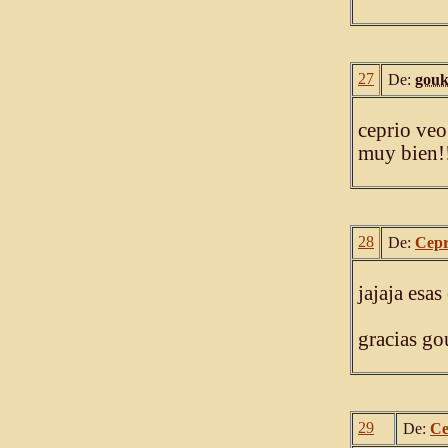
27
De:
gouk
ceprio veo
muy bien!
28
De:
Cepr
jajaja esa
gracias go
29
De:
Ce