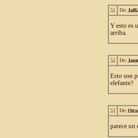
51
De:
JalK
Y esto es 
arriba.
52
De:
Jaum
Esto son p
elefante?
53
De:
Otra
parece un 