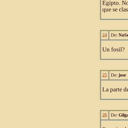
Egipto. No
que se cla
24
De:
NoS
Un fosil?
25
De:
jose
La parte de
26
De:
Gilg