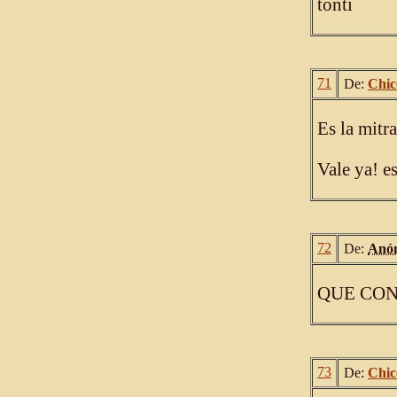
tonti
71
De:
Chic
Es la mitr
Vale ya! e
72
De:
Anó
QUE CON
73
De:
Chic