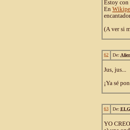
Estoy con 
En
Wikipe
encantador
(A ver si m
62
De:
Alie
Jus, jus...
¡Ya sé pon
63
De:
ELG
YO CREO