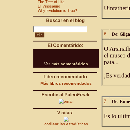
The Tree of Life
El Vinosaurio
Uintather
Why Evolution is True?
Buscar en el blog
6
De:
Gilg
El Comentárido:
O Arsinath
el museo d
pata...
Ver
más comentáridos
¡Es verdad
Libro recomendado
Más libros recomendados
Escribe al Paleo
Freak
7
De:
Eune
Visitas:
Es lo ulti
cotillear las estadísticas