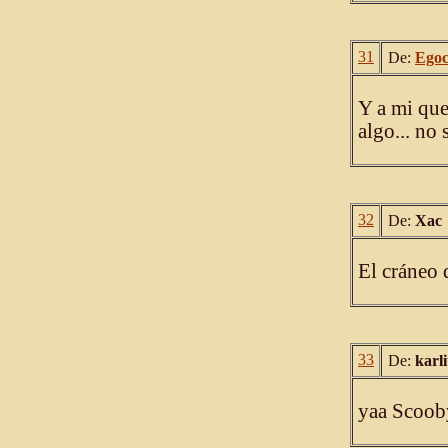
31
De:
Egoc
Y a mi que
algo... no 
32
De:
Xac
El cráneo 
33
De:
karl
yaa Scoob