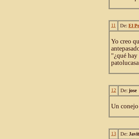
11
De:
El P
Yo creo qu
antepasado
"¿qué hay 
patolucasa
12
De:
jose
Un conejo 
13
De:
Javi