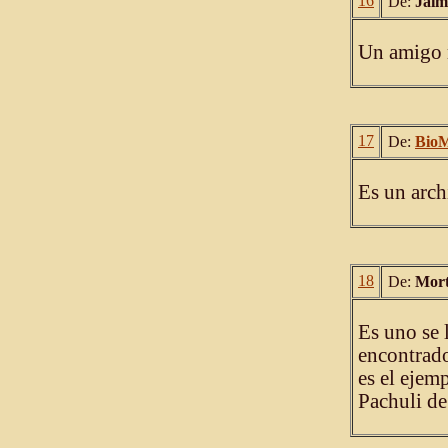
16
De:
Jaim
Un amigo m
17
De:
Bio
Es un arch
18
De:
Mort
Es uno se 
encontrado
es el ejem
Pachuli de