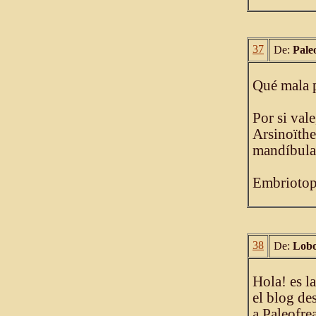
37
De:
Pale
Qué mala p
Por si val
Arsinoïthe
mandíbula
Embriotop
38
De:
Lobo
Hola! es l
el blog de
a Paleofre