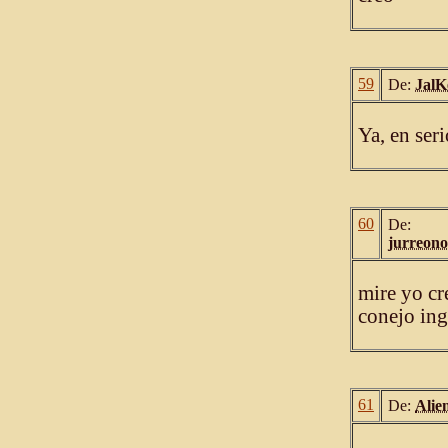
59
De:
JalK
Ya, en ser
60
De:
jurreono
mire yo cr
conejo ing
61
De:
Alie