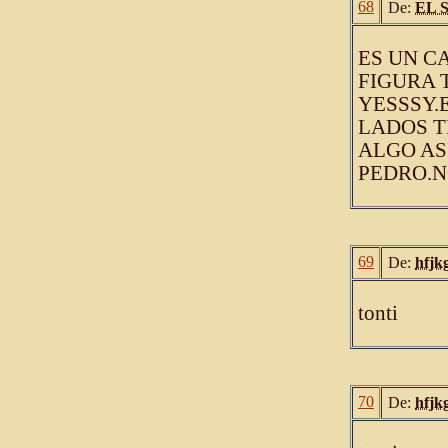
68
De:
EL 
ES UN C
FIGURA 
YESSSY.
LADOS T
ALGO AS
PEDRO.N
69
De:
hfjk
tonti
70
De:
hfjk