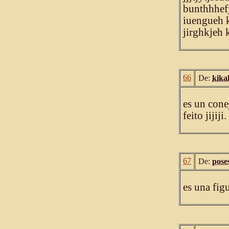
bunthhhef
iuengueh k
jirghkjeh 
66
De:
kika
es un cone
feito jijiji.
67
De:
pose
es una fig