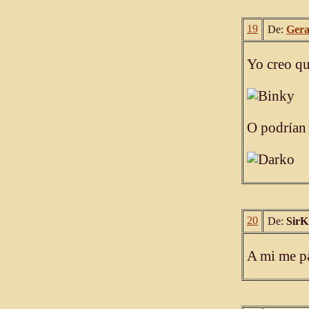
19
De:
Ger
Yo creo qu
O podrían 
20
De:
SirK
A mi me pa