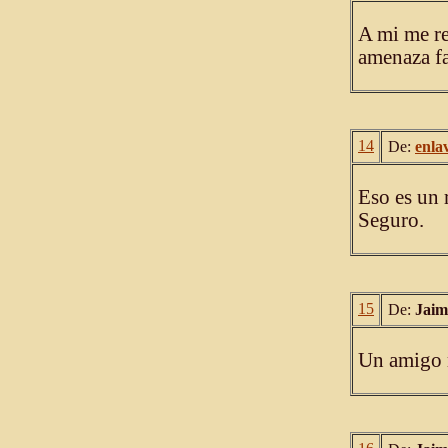
A mi me re
amenaza f
14
De:
enla
Eso es un r
Seguro.
15
De:
Jaim
Un amigo m