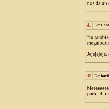
nos da un 
41
De:
Lobo
"tu tambie
megalodon.
Jejejejeje,
42
De:
karl
bieeeeeeee
parte el lu