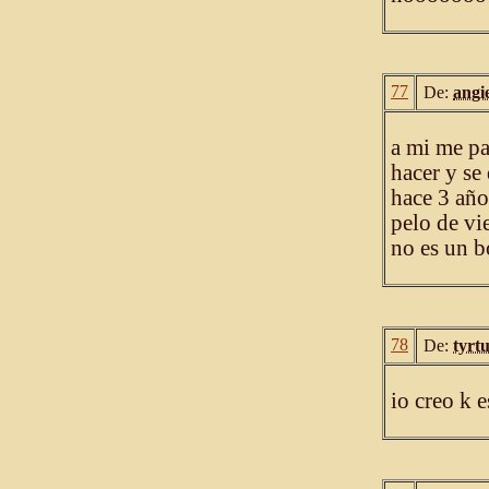
77
De:
angi
a mi me pa
hacer y se 
hace 3 año
pelo de vie
no es un b
78
De:
tyrtu
io creo k 