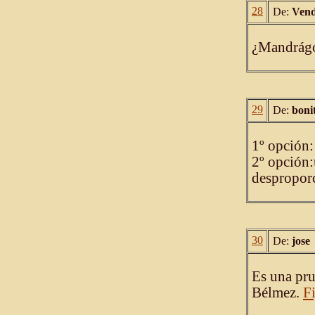
28
De:
Vend
¿Mandrág
29
De:
boni
1º opció
2º opción:
despropor
30
De:
jose
Es una pru
Bélmez.
F