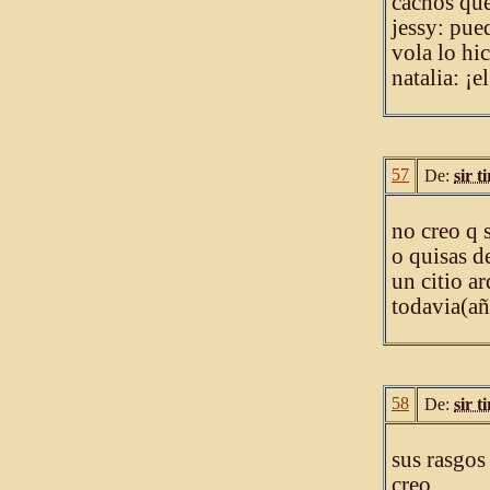
cachos que 
jessy: pue
vola lo hic
natalia: ¡e
57
De:
sir t
no creo q 
o quisas d
un citio a
todavia(añ
58
De:
sir t
sus rasgos
creo