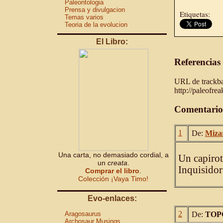
Paleontologia
Prensa y divulgacion
Etiquetas:
Temas varios
Teoria de la evolucion
El Libro:
Referencias
URL de trackbac
http://paleofre
Comentario
1
De:
Miza
Una carta, no demasiado cordial, a
Un capiro
un
creata
.
Inquisidor
Comprar el libro
.
Colección ¡Vaya Timo!
Evo-enlaces:
2
Aragosaurus
De:
TOP
Archosaur Musings