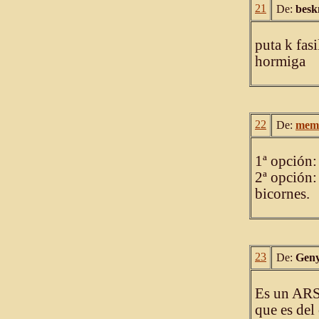
21
De:
bes
puta k fas
hormiga
22
De:
mem
1ª opción:
2ª opción:
bicornes.
23
De:
Geny
Es un AR
que es del