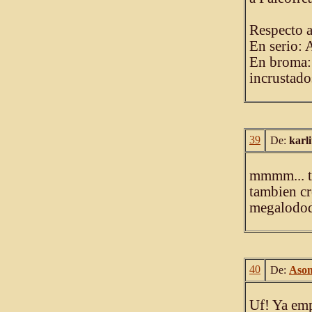
Respecto a
En serio: 
En broma: 
incrustado
39
De:
karl
mmmm... ti
tambien cr
megalodod
40
De:
Aso
Uf! Ya emp