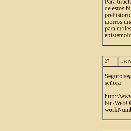
Para tirach
de estos bi
prehistori
morros una
para moles
epistemolo
27
De:
N
Seguro seg
señora
http://www
bin/WebOb
workNum