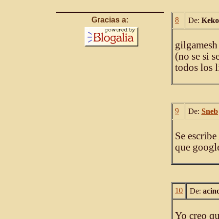
Gracias a:
8
De:
Keko
gilgamesh 
(no se si s
todos los 
9
De:
Sneb
Se escribe
que google 
10
De:
acin
Yo creo qu