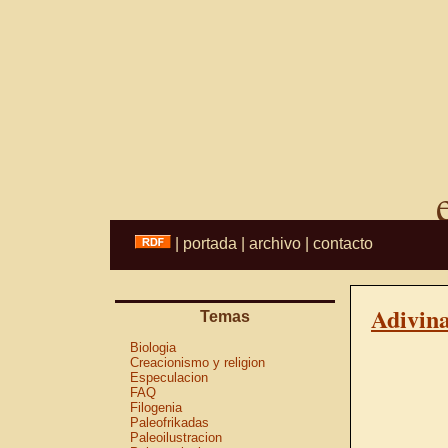
|
portada
|
archivo
|
contacto
Adivin
Temas
Biologia
Creacionismo y religion
Especulacion
FAQ
Filogenia
Paleofrikadas
Paleoilustracion