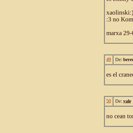
xaolinski:
:3 no Ko
marxa 29-0
49
De:
bere
es el cran
50
De:
vale
no cean to