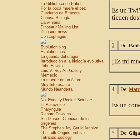
La Biblioteca de Babel
Por la boca muere el pez
Es un Twi'l
Cuaderno de Bitácora
tienen dos
Curiosa Biología
Darwiniana
Dinosaur Mailing List
Dinosaur news
Episcophagus
3
De:
Pabl
Evolutioniblog
Evolutionibus
La guarida del dragón
¡Es mi mue
Introducción a la biología evolutiva
John Hawks
Luis V. Rey Art Gallery
Memecio
La muerte de un ácaro
Muy Interesante
4
De:
Matr
Mundo Neandertal
Not Exactly Rocket Science
Es un cone
El Pakozoico
Pharyngula
Richard Dawkins
Sin Dioses: Ciencias de los
orígenes
The Stephen Jay Gould Archive
5
The Talk.Origins archive
De:
Gilg
Tetrapod Zoology