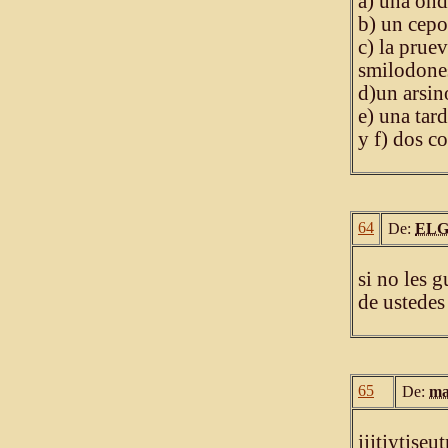
a) una ond
b) un cepo
c) la prue
smilodones
d)un arsi
e) una tar
y f) dos c
64
De:
ELG
si no les 
de ustedes 
65
De:
ma
jjjtjytjse