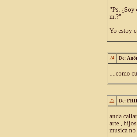
"Ps. ¿Soy 
m.?"
Yo estoy c
24
De:
Anó
....como c
25
De:
FRI
anda callar
arte , hijo
musica no 