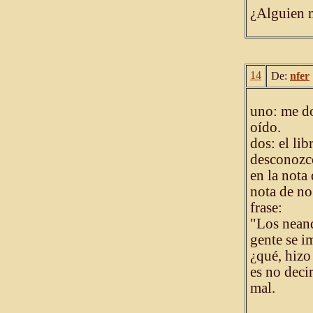
¿Alguien 
14
De:
nfer
uno: me do
oído.
dos: el li
desconozco
en la nota 
nota de no
frase:
"Los neand
gente se i
¿qué, hizo
es no deci
mal.