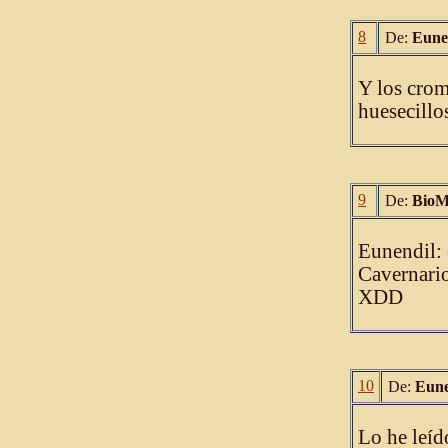
8
De:
Eune
Y los crom
huesecillos
9
De:
BioM
Eunendil: 
Cavernari
XDD
10
De:
Eune
Lo he leíd