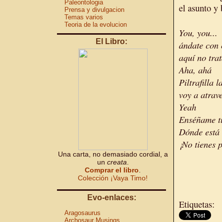
Paleontologia
el asunto y
Prensa y divulgacion
Temas varios
Teoria de la evolucion
You, you...
El Libro:
ándate con
aquí no tra
Aha, ahá
Piltrafilla
voy a atrav
Yeah
Enséñame tu
Dónde está 
¡No tienes 
Una carta, no demasiado cordial, a
un
creata
.
Comprar el libro
.
Colección ¡Vaya Timo!
Evo-enlaces:
Etiquetas:
Aragosaurus
Archosaur Musings