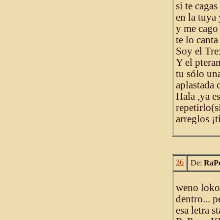
si te caga
en la tuya
y me cago 
te lo cant
Soy el Tre
Y el ptera
tu sólo un
aplastada c
Hala ,ya e
repetirlo(
arreglos ¡
36
De:
RaPe
weno lokos.
dentro... p
esa letra s