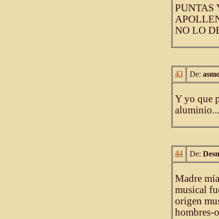
PUNTAS 
APOLLEN 
NO LO DE
43
De:
asmo
Y yo que p
aluminio...
44
De:
Desm
Madre mía 
musical fu
origen mus
hombres-ov