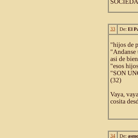
SOCIEDA
33
De:
El P
"hijos de 
"Andanse t
asi de bie
"esos hijo
"SON UN
(32)
Vaya, vaya
cosita des
34
De:
asmo