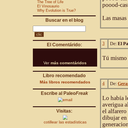
The Tree of Life
poood-cas
El Vinosaurio
Why Evolution is True?
Las masas 
Buscar en el blog
3
De:
El P
El Comentárido:
Tú mismo
Ver
más comentáridos
Libro recomendado
Más libros recomendados
4
De:
Gera
Escribe al Paleo
Freak
Lo había l
averigua al
el alfarero
Visitas:
dibujar en
cotillear las estadísticas
generacion