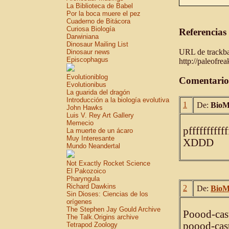
La Biblioteca de Babel
Por la boca muere el pez
Cuaderno de Bitácora
Curiosa Biología
Referencias
Darwiniana
Dinosaur Mailing List
URL de trackbac
Dinosaur news
Episcophagus
http://paleofre
Evolutioniblog
Comentario
Evolutionibus
La guarida del dragón
Introducción a la biología evolutiva
1
De:
BioM
John Hawks
Luis V. Rey Art Gallery
Memecio
pfffffffffff
La muerte de un ácaro
Muy Interesante
XDDD
Mundo Neandertal
Not Exactly Rocket Science
El Pakozoico
Pharyngula
Richard Dawkins
2
De:
BioM
Sin Dioses: Ciencias de los
orígenes
The Stephen Jay Gould Archive
Poood-cas
The Talk.Origins archive
poood-cas
Tetrapod Zoology