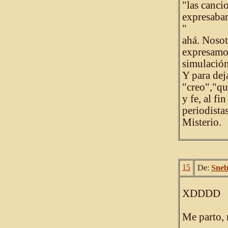
"las canci
expresaban
"
ahá. Nosot
expresamos
simulación
Y para dej
"creo","qu
y fe, al f
periodista
Misterio.
15
De:
Sne
XDDDD
Me parto,