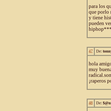
para los qu
que porlo m
y tiene hi
pueden ven
hiphop**
47
De:
tonn
hola amigo
muy buena
radical.so
¡raperos p
48
De:
$@n