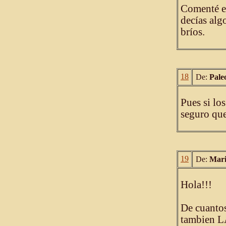
Comenté el
decías algo
bríos.
18
De:
Pale
Pues si lo
seguro que
19
De:
Mari
Hola!!!
De cuantos
tambien 