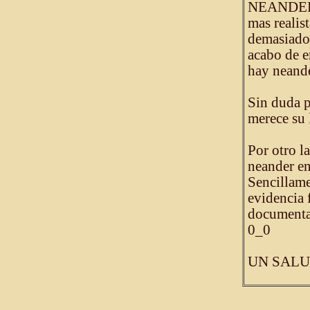
NEANDERTA
mas reali
demasiados
acabo de e
hay neande
Sin duda 
merece su 
Por otro 
neander
Sencillame
evidencia f
documental
0_0
UN SALU