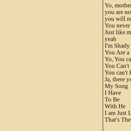
Yo, mother
you are no
you will n
You never
Just like 
yeah
I'm Shady
You Are a
Yo, You c
You Can't
You can't
Ja, there 
My Song
I Have
To Be
With He
I am Just 
That's Th