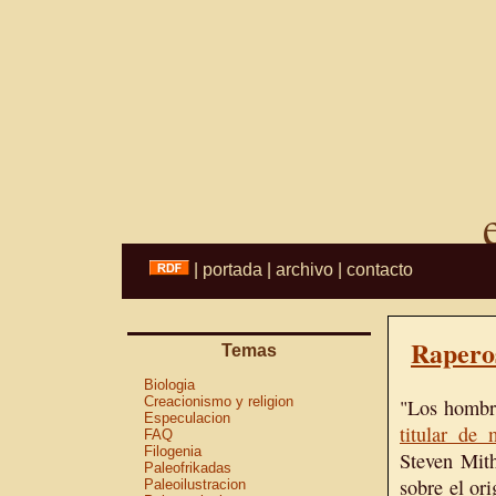
|
portada
|
archivo
|
contacto
Rapero
Temas
Biologia
Creacionismo y religion
"Los hombre
Especulacion
titular de
FAQ
Filogenia
Steven Mith
Paleofrikadas
sobre el or
Paleoilustracion