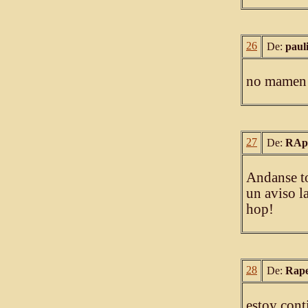
26
De:
paul
no mamen n
27
De:
RAp
Andanse to
un aviso l
hop!
28
De:
Rap
estoy cont