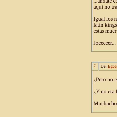
...ándate 
aquí no tr
Igual los 
latin kings
estas muer
Joeeeeer...
7
De:
Egoc
¿Pero no e
¿Y no era 
Muchachos,