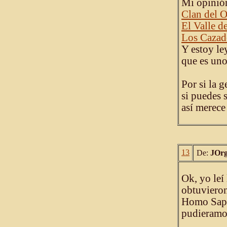
Mi opinió
Clan del 
El Valle d
Los Cazad
Y estoy le
que es uno.
Por si la g
si puedes 
así merece 
13
De:
JOrg
Ok, yo leí
obtuvieron
Homo Sapie
pudieramos