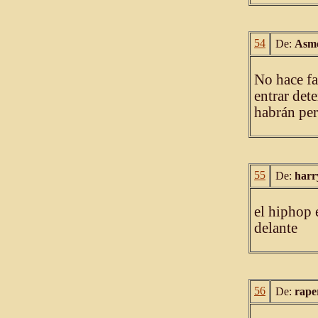
54
De:
Asmo
No hace fa
entrar det
habrán per
55
De:
harr
el hiphop 
delante
56
De:
rape