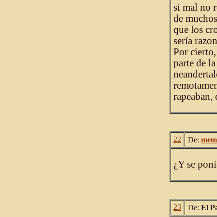
si mal no 
de muchos 
que los cr
sería razo
Por cierto
parte de l
neandertal
remotament
rapeaban, 
22
De:
mem
¿Y se poní
23
De:
El P