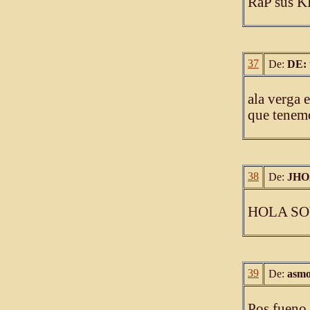
RaP sus K
37
De:
DE: 
ala verga e
que tenem
38
De:
JHO
HOLA SO
39
De:
asmo
Pos fueno,