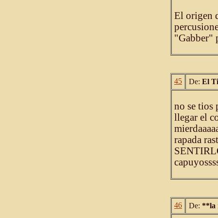
El origen 
percusione
"Gabber" p
45
De:
El T
no se tios
llegar el c
mierdaaaaa
rapada ras
SENTIRL
capuyosss
46
De:
**la