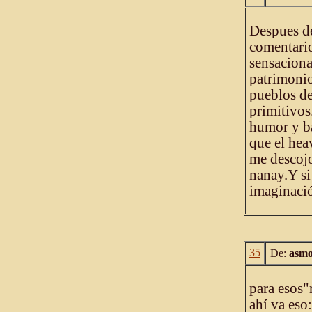
Despues de
comentario
sensaciona
patrimonio
pueblos d
primitivos
humor y ba
que el heav
me descojo
nanay.Y si
imaginació
35
De:
asmo
para esos"
ahí va eso: