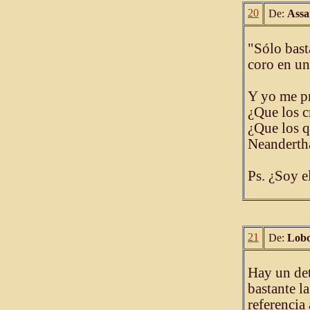
20
De:
Ass
"Sólo bast
coro en una
Y yo me pr
¿Que los 
¿Que los q
Neanderth
Ps. ¿Soy e
21
De:
Lobo
Hay un det
bastante l
referencia