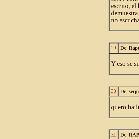
escrito, el
demuestra 
no escuch
29
De:
Rap
Y eso se s
30
De:
serg
quero bail
31
De:
RAP