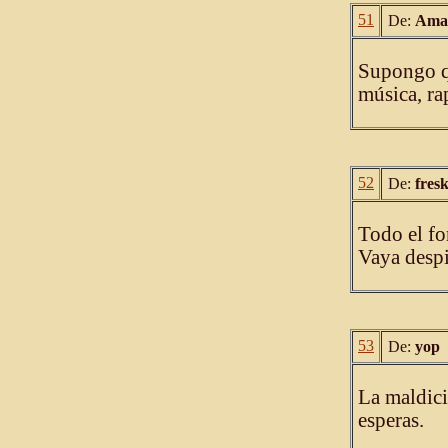
51
De:
Amal
Supongo qu
música, ra
52
De:
fresk
Todo el fo
Vaya despi
53
De:
yop
La maldici
esperas.