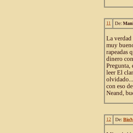
11
De:
Mani
La verdad 
muy bueno
rapeadas 
dinero con 
Pregunta, 
leer El cl
olvidado..
con eso de
Neand, bue
12
De:
Bio