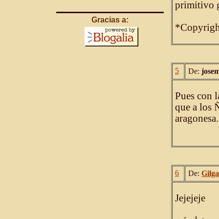
primitivo 
Gracias a:
*Copyrig
5
De:
josem
Pues con l
que a los Ñ
aragonesa.
6
De:
Gilg
Jejejeje