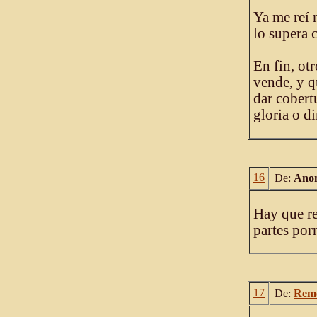
Ya me reí 
lo supera 
En fin, ot
vende, y qu
dar cobert
gloria o d
16
De:
Ano
Hay que re
partes por
17
De:
Rem