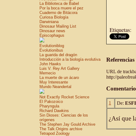
La Biblioteca de Babel
Por la boca muere el pez
Cuaderno de Bitácora
Curiosa Biología
Darwiniana
Dinosaur Mailing List
Etiquetas:
Dinosaur news
Episcophagus
Evolutioniblog
Evolutionibus
La guarida del dragón
Referencias
Introducción a la biología evolutiva
John Hawks
Luis V. Rey Art Gallery
URL de trackbac
Memecio
http://paleofre
La muerte de un ácaro
Muy Interesante
Mundo Neandertal
Comentario
Not Exactly Rocket Science
El Pakozoico
1
De:
ESF
Pharyngula
Richard Dawkins
Sin Dioses: Ciencias de los
¿Así que l
orígenes
The Stephen Jay Gould Archive
The Talk.Origins archive
Tetrapod Zoology