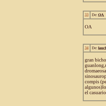
33
De:
OA
OA
34
De:
lauc
gran bicho
guanlong,u
dromaeosa
sinosaurop
compis (pe
algunos)lo
el casuario