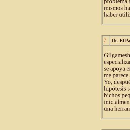
problema g
mismos hab
haber util
7
De:
El P
Gilgamesh,
especializ
se apoya en
me parece 
Yo, despué
hipótesis 
bichos peq
inicialmen
una herram