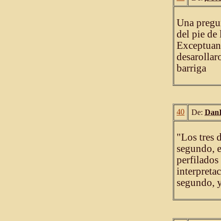
Una pregun
del pie de
Exceptuand
desarollar
barriga
40
De:
DanI
"Los tres 
segundo, e
perfilados 
interpretac
segundo, y