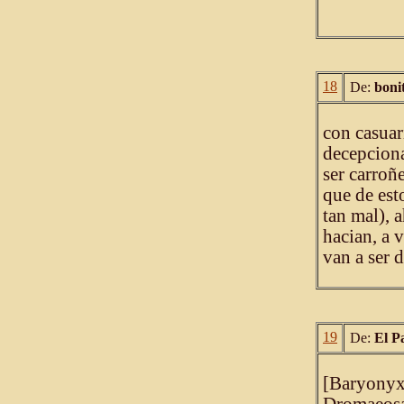
18
De:
boni
con casuar
decepciona
ser carroñ
que de est
tan mal), 
hacian, a v
van a ser 
19
De:
El P
[Baryonyx]