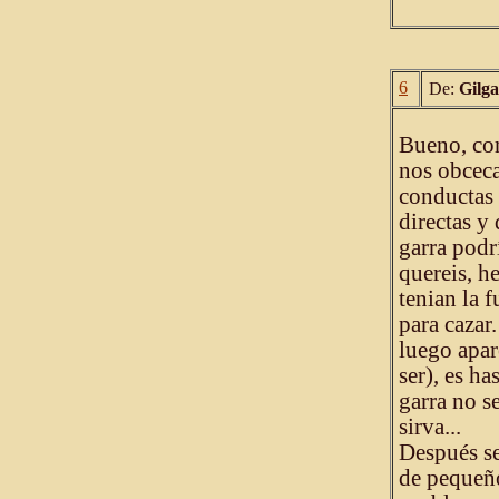
6
De:
Gilg
Bueno, com
nos obceca
conductas 
directas y
garra podr
quereis, h
tenian la f
para cazar
luego apar
ser), es ha
garra no se
sirva...
Después se
de pequeñ