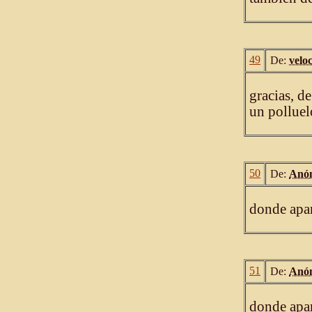
49
De:
velo
gracias, d
un polluel
50
De:
Anó
donde apar
51
De:
Anó
donde apar