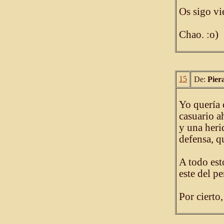
Os sigo vi
Chao. :o)
15
De:
Pier
Yo quería 
casuario a
y una heri
defensa, q
A todo est
este del p
Por cierto