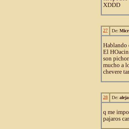
XDDD
27
De:
Micr
Hablando 
El HOacin 
son pichon
mucho a lo
chevere ta
28
De:
alej
q me impor
pajaros ca