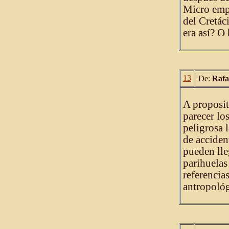
Micro empl
del Cretác
era así? O
13
De:
Rafa
A proposito
parecer l
peligrosa l
de acciden
pueden lle
parihuelas
referencia
antropológ