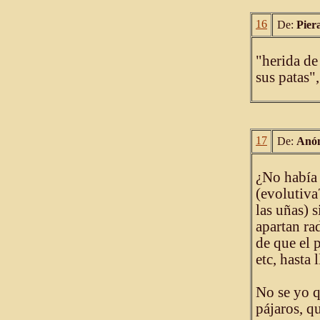
16
De:
Pier
"herida de
sus patas"
17
De:
Anó
¿No había 
(evolutiva
las uñas) 
apartan ra
de que el 
etc, hasta 
No se yo q
pájaros, q