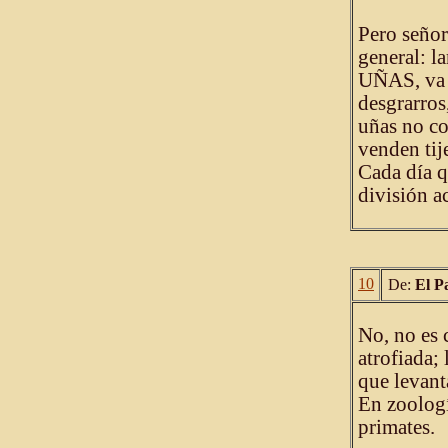
Pero señor
general: l
UÑAS, va 
desgrarros,
uñas no c
venden tije
Cada día q
división a
10
De:
El P
No, no es 
atrofiada; 
que levant
En zoologí
primates.