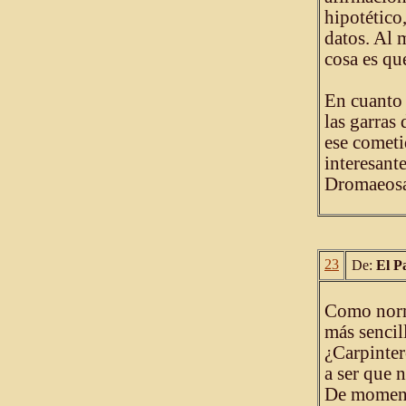
hipotético
datos. Al m
cosa es que
En cuanto 
las garras
ese cometi
interesante
Dromaeosau
23
De:
El P
Como norma
más sencil
¿Carpinte
a ser que n
De momen