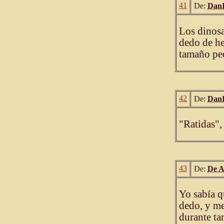
41
De:
DanI
Los dinosa
dedo de he
tamaño pe
42
De:
DanI
"Ratidas", 
43
De:
De A
Yo sabía q
dedo, y me
durante ta