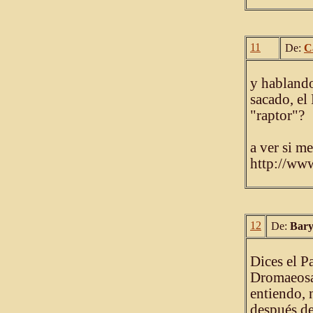
11
De:
C
y hablando
sacado, el
"raptor"?
a ver si m
http://www
12
De:
Bar
Dices el P
Dromaeosa
entiendo, 
después de