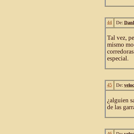
44
De:
DanI
Tal vez, p
mismo modo
corredoras
especial.
45
De:
velo
¿alguien s
de las garr
46
De:
velo