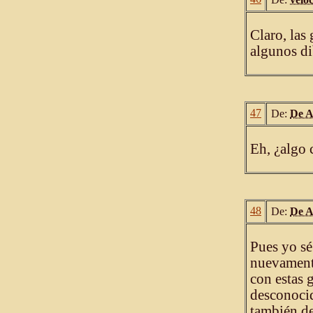
Claro, las
algunos d
47
De:
De A
Eh, ¿algo
48
De:
De A
Pues yo sé
nuevamente
con estas 
desconocid
también de