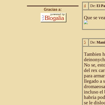
4
De:
El P
Gracias a:
Que se vea
5
De:
Mani
Tambien ha
deinonychu
No se, esto
del rex ca
para armar
llegado a s
dromaeosa
incluso el
habria podi
se le dislo