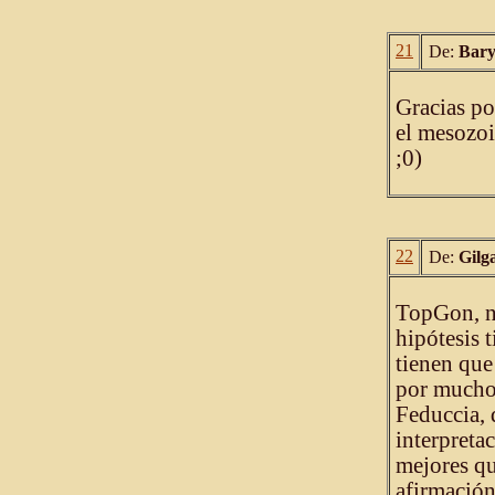
21
De:
Bar
Gracias po
el mesozoi
;0)
22
De:
Gilg
TopGon, no
hipótesis 
tienen que
por muchos
Feduccia, 
interpreta
mejores qu
afirmación