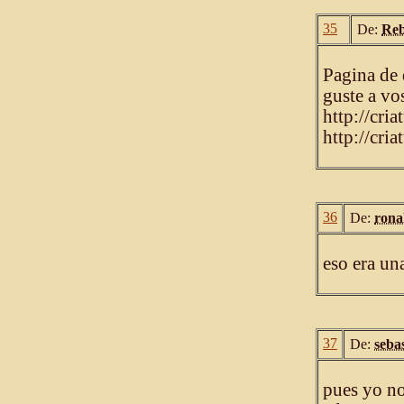
35
De:
Re
Pagina de 
guste a vo
http://cri
http://cri
36
De:
rona
eso era un
37
De:
seba
pues yo no