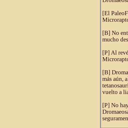
Dromaeosau
[El PaleoF
Microrapto
[B] No ent
mucho des
[P] Al rev
Microrapto
[B] Dromae
más aún, a
tetanosaur
vuelto a l
[P] No hay
Dromaeosau
segurament