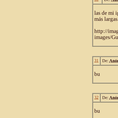
las de mi 
más largas
http://ima
images/Gu
31
De:
Anó
bu
32
De:
Anó
bu