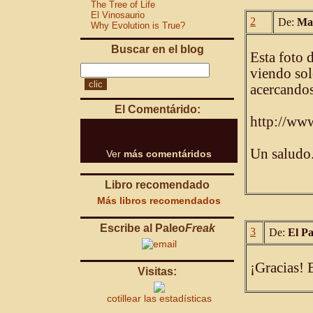
The Tree of Life
El Vinosaurio
2
De:
Mar
Why Evolution is True?
Buscar en el blog
Esta foto 
viendo sol
acercandos
El Comentárido:
http://www
Un saludo.
Ver
más comentáridos
Libro recomendado
Más libros recomendados
Escribe al Paleo
Freak
3
De:
El P
¡Gracias! 
Visitas:
cotillear las estadísticas