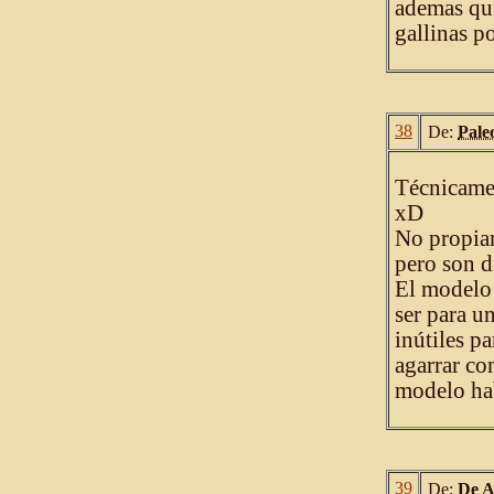
ademas qui
gallinas p
38
De:
Pale
Técnicamen
xD
No propia
pero son d
El modelo 
ser para u
inútiles p
agarrar co
modelo hab
39
De:
De A