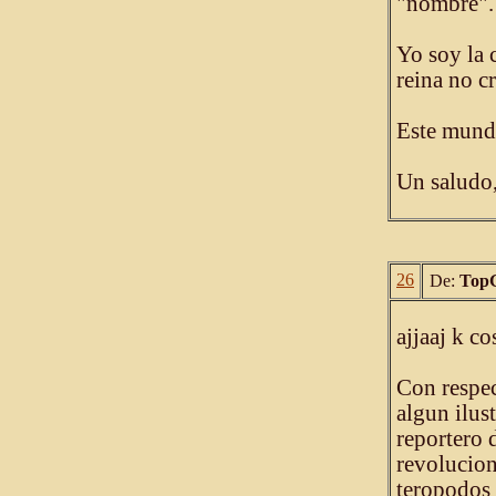
"nombre".
Yo soy la 
reina no c
Este mundo
Un saludo,
26
De:
Top
ajjaaj k c
Con respec
algun ilus
reportero
revolucion
teropodos k