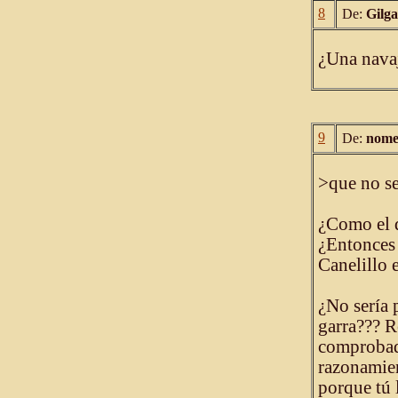
8
De:
Gilg
¿Una navaj
9
De:
nome
>que no se
¿Como el d
¿Entonces 
Canelillo e
¿No sería 
garra??? R
comprobado
razonamien
porque tú l