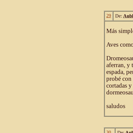
29
De:
Aubl
Más simpl
Aves como 
Dromeosaur
aferran, y
espada, per
probé con 
cortadas y 
dormeosaur
saludos
30
De:
Aub