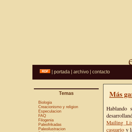
|
portada
|
archivo
|
contacto
Más ga
Temas
Biologia
Creacionismo y religion
Hablando so
Especulacion
desarrollan
FAQ
Filogenia
Mailing Li
Paleofrikadas
casuario
y l
Paleoilustracion