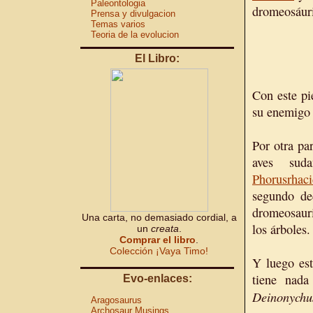
Paleontologia
dromeosáuri
Prensa y divulgacion
Temas varios
Teoria de la evolucion
El Libro:
Con este pi
su enemigo 
Por otra par
aves suda
Phorusrhac
segundo de
dromeosauri
Una carta, no demasiado cordial, a
los árboles.
un
creata
.
Comprar el libro
.
Colección ¡Vaya Timo!
Y luego es
tiene nad
Evo-enlaces:
Deinonychu
Aragosaurus
Archosaur Musings