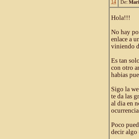
14
De:
Mari
Hola!!!
No hay por
enlace a un
viniendo d
Es tan sol
con otro a
habias pue
Sigo la we
te da las 
al dia en n
ocurrencia
Poco puedo
decir algo