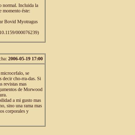
 normal. Incluida la
de momento éste:
lar Bovid Myotragus
 10.1159/000076239)
cha:
2006-05-19 17:00
n microcefalo, se
 decir cho-rra-das. Si
s revistas mas
 argumentos de Morwood
ura.
ilidad a mi gusto mas
ano, sino una rama mas
ios corporales y