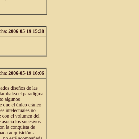
cha:
2006-05-19 15:38
cha:
2006-05-19 16:06
ados diseños de las
e tambalea el paradigma
eso algunos
e que el único cráneo
es intelectuales no
e con el volumen del
 asocia los sucesivos
on la conquista de
inada adquisición -
os- no está acompañada