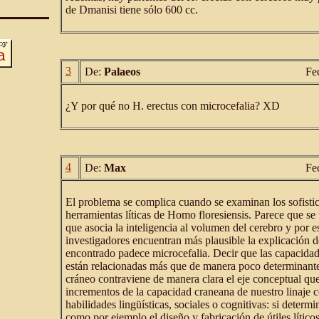
de Dmanisi tiene sólo 600 cc.
3
De:
Palaeos
Fe
¿Y por qué no H. erectus con microcefalia? XD
4
De:
Max
Fe
El problema se complica cuando se examinan los sofistic
herramientas líticas de Homo floresiensis. Parece que s
que asocia la inteligencia al volumen del cerebro y por 
investigadores encuentran más plausible la explicación d
encontrado padece microcefalia. Decir que las capacidad
están relacionadas más que de manera poco determinant
cráneo contraviene de manera clara el eje conceptual que
incrementos de la capacidad craneana de nuestro linaje c
habilidades lingüísticas, sociales o cognitivas: si determ
como por ejemplo el diseño y fabricación de útiles lític