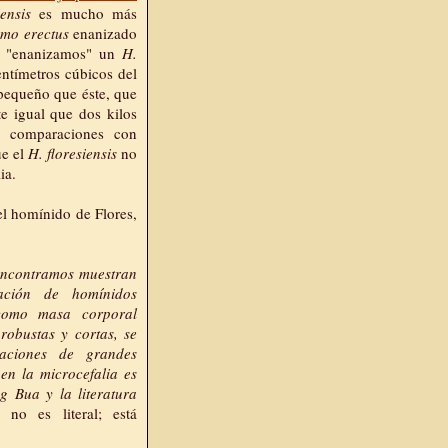
ensis
es mucho más
mo erectus
enanizado
si "enanizamos" un
H.
ntímetros cúbicos del
pequeño que éste, que
e igual que dos kilos
y comparaciones con
ue el
H. floresiensis
no
ia.
l homínido de Flores,
 encontramos muestran
ción de homínidos
 como masa corporal
robustas y cortas, se
aciones de grandes
en la microcefalia es
g Bua y la literatura
a no es literal; está