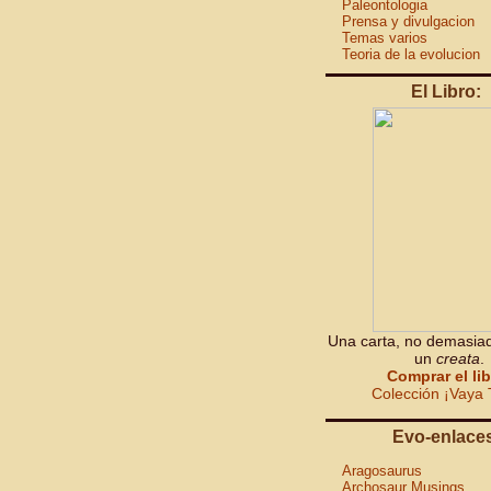
Paleontologia
Prensa y divulgacion
Temas varios
Teoria de la evolucion
El Libro:
Una carta, no demasiad
un
creata
.
Comprar el li
Colección ¡Vaya 
Evo-enlace
Aragosaurus
Archosaur Musings