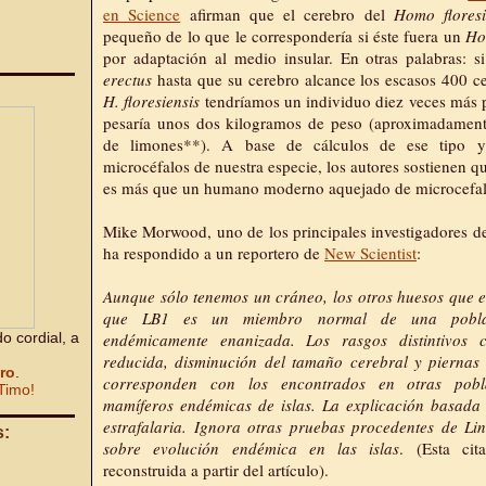
en Science
afirman que el cerebro del
Homo floresi
pequeño de lo que le correspondería si éste fuera un
Ho
por adaptación al medio insular. En otras palabras: 
erectus
hasta que su cerebro alcance los escasos 400 ce
H. floresiensis
tendríamos un individuo diez veces más 
pesaría unos dos kilogramos de peso (aproximadament
de limones**). A base de cálculos de ese tipo 
microcéfalos de nuestra especie, los autores sostienen q
es más que un humano moderno aquejado de microcefal
Mike Morwood, uno de los principales investigadores de
ha respondido a un reportero de
New Scientist
:
Aunque sólo tenemos un cráneo, los otros huesos que
que LB1 es un miembro normal de una pobla
o cordial, a
endémicamente enanizada. Los rasgos distintivos
reducida, disminución del tamaño cerebral y piernas 
bro
.
corresponden con los encontrados en otras pobl
Timo!
mamíferos endémicas de islas. La explicación basada 
estrafalaria. Ignora otras pruebas procedentes de Lin
s:
sobre evolución endémica en las islas
. (Esta cit
reconstruida a partir del artículo).