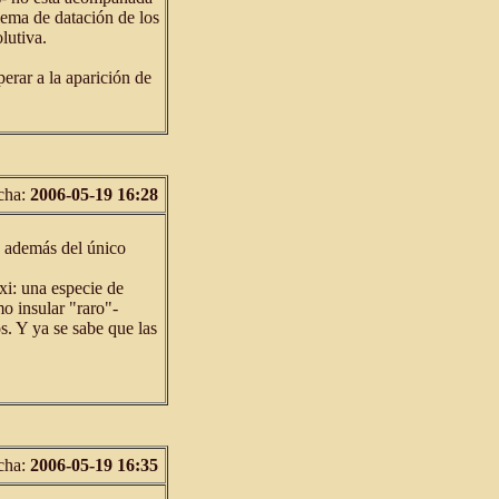
lema de datación de los
lutiva.
erar a la aparición de
cha:
2006-05-19 16:28
s además del único
xi: una especie de
o insular "raro"-
. Y ya se sabe que las
cha:
2006-05-19 16:35