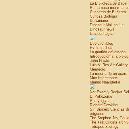
La Biblioteca de Babel
Por la boca muere el p
Cuaderno de Bitácora
Curiosa Biología
Darwiniana
Dinosaur Mailing List
Dinosaur news
Episcophagus
Evolutioniblog
Evolutionibus
La guarida del dragón
Introducción a la biolog
John Hawks
Luis V. Rey Art Gallery
Memecio
La muerte de un ácaro
Muy Interesante
Mundo Neandertal
Not Exactly Rocket Sc
El Pakozoico
Pharyngula
Richard Dawkins
Sin Dioses: Ciencias d
orígenes
The Stephen Jay Gould
The Talk.Origins archiv
Tetrapod Zoology