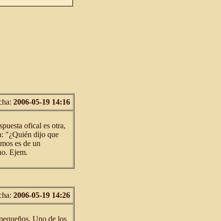
cha:
2006-05-19 14:16
spuesta ofical es otra,
a: "¿Quién dijo que
amos es de un
no. Ejem.
cha:
2006-05-19 14:26
 pequeños. Uno de los