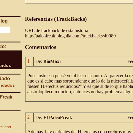
Referencias (TrackBacks)
blog
URL de trackback de esta historia
http://paleofreak.blogalia.com//trackbacks/40089
do:
Comentarios
1
De:
BioMaxi
Fe
ridos
Pues justo eso pensé yo al leer el asunto. Al parecer la re
dado
que es si cabe más sorprendente que lo de la microcefali
endados
fuesen H.erectus reducidos?" Y es que si de lo que habl
austrolopiteco reducido, entonces no hay problema algu
Freak
2
De:
El PaleoFreak
Fe
ísticas
Además, hay parientes del H. erectus con cerebros muy