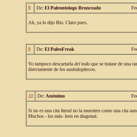
8
De:
El Paleontologo Bronceado
Fe
Ah, ya lo dijo Bio. Claro pues.
9
De:
El PaleoFreak
Fe
Yo tampoco descartaría
del todo
que se tratase de una r
directamente de los australopitecos.
10
De:
Anónimo
Fe
Si no es una cita literal no la muestres como una cita aunq
Muchos - los más- leen en diagonal.