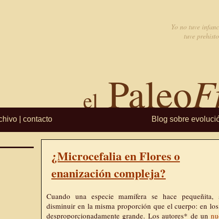
Yo no tuve infanc
tuve prehisto
F
Paleo
el
chivo
|
contacto
Blog sobre evoluci
¿Microcefalia en Flores o
enanización compleja?
Cuando una especie mamífera se hace pequeñita, 
disminuir en la misma proporción que el cuerpo: en los
desproporcionadamente grande. Los autores* de un
nu