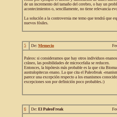
de un incremento del tamaño del cerebro, o hay un prob
acontecimientos o, sencillamente, no tiene relevancia evo
La solución a la controversia me temo que tendrá que esp
nuevos fósiles.
5
De:
Memecio
Fe
Paleos: si consideramos que hay otros individuos enano
cráneo, las posibilidades de microcefalia se reducen.
Entonces, la hipótesis más probable es la que cita Bioma
australopitecus enano. La que cita el Paleofreak -enanism
parece una excepción respecto a los enanismos conocidos
excepciones son por definición poco probables.:)
6
De:
El PaleoFreak
Fe