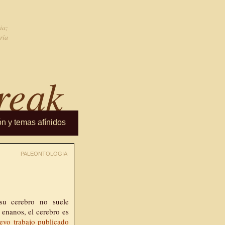
ia;
ria
reak
ón y temas afínidos
PALEONTOLOGIA
su cerebro no suele
 enanos, el cerebro es
evo trabajo publicado