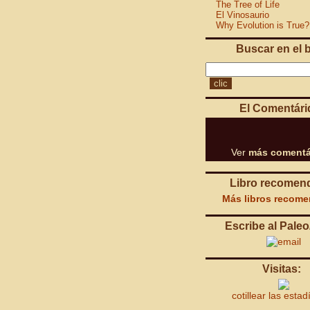
The Tree of Life
El Vinosaurio
Why Evolution is True?
Buscar en el 
El Comentári
Ver
más comentá
Libro recomen
Más libros recom
Escribe al Paleo
Visitas:
cotillear las estad