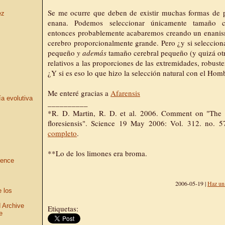
Se me ocurre que deben de existir muchas formas de 
ez
enana. Podemos seleccionar únicamente tamaño c
entonces probablemente acabaremos creando un enanismo
cerebro proporcionalmente grande. Pero ¿y si seleccio
pequeño
y además
tamaño cerebral pequeño (y quizá otr
relativos a las proporciones de las extremidades, robuste
¿Y si es eso lo que hizo la selección natural con el Hom
Me enteré gracias a
Afarensis
ía evolutiva
__________
*R. D. Martin, R. D. et al. 2006. Comment on "Th
floresiensis". Science 19 May 2006: Vol. 312. no. 
completo
.
**Lo de los limones era broma.
ience
2006-05-19 |
Haz un
e los
 Archive
Etiquetas:
e