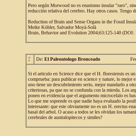
Pero según Morwood no es enanismo insular "raro", sino
reducción relativa del cerebro. Hay otros casos. Tengo 
Reduction of Brain and Sense Organs in the Fossil Insu
Meike Köhler, Salvador Moyà-Solà
Brain, Behavior and Evolution 2004;63:125-140 (DOI:
7
De:
El Paleontologo Bronceado
Fe
Si el articulo en Science dice que el H. floresiensis es u
comprueba: para publicar en science y nature, lo mejor es
uno tiene un descubrimiento serio, mejor mandarlo a otra
criteriosas, pa que no se confunda con la mierda. Los
ponen en evidencia que el argumento microcefalo es bas
Lo que me soprende es que nadie haya evaluado la posib
interesante: que este obviamente no es un H. erectus en
basal del arbol. O acaso a todos se les olvidan los taman
cerebrales de australopitecos y similes?