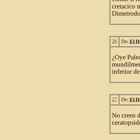
cretacico 
Dimetrodon
26
De:
El D
¿Oye Paleo
mundilmen
inferior de
27
De:
El D
No creen d
ceratopsid