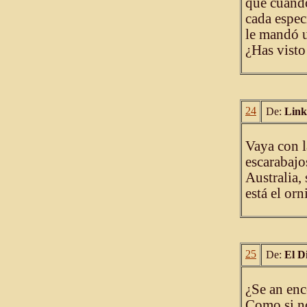
que cuando
cada espec
le mandó u
¿Has visto
24
De:
Link
Vaya con la
escarabajo
Australia,
está el or
25
De:
El D
¿Se an enc
Como si no