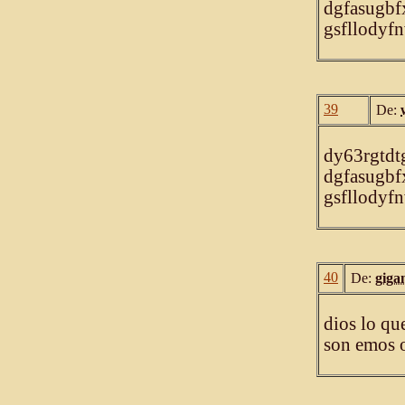
dgfasugb
gsfllody
39
De:
dy63rgtdt
dgfasugb
gsfllody
40
De:
giga
dios lo que
son emos o