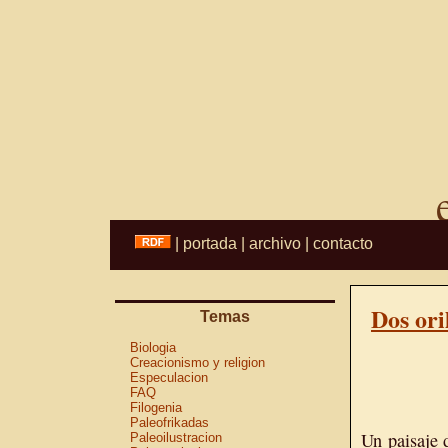
|
portada
|
archivo
|
contacto
Dos ori
Temas
Biologia
Creacionismo y religion
Especulacion
FAQ
Filogenia
Paleofrikadas
Un paisaje 
Paleoilustracion