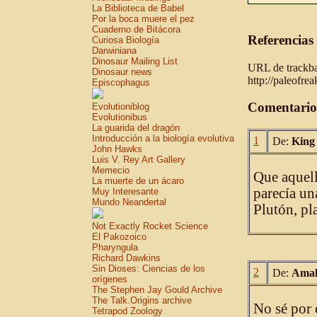
La Biblioteca de Babel
Por la boca muere el pez
Cuaderno de Bitácora
Referencias
Curiosa Biología
Darwiniana
Dinosaur Mailing List
URL de trackbac
Dinosaur news
http://paleofre
Episcophagus
Comentario
Evolutioniblog
Evolutionibus
La guarida del dragón
Introducción a la biología evolutiva
1
De:
King 
John Hawks
Luis V. Rey Art Gallery
Memecio
Que aquell
La muerte de un ácaro
parecía un
Muy Interesante
Mundo Neandertal
Plutón, pla
Not Exactly Rocket Science
El Pakozoico
Pharyngula
Richard Dawkins
Sin Dioses: Ciencias de los
2
De:
Amal
orígenes
The Stephen Jay Gould Archive
The Talk.Origins archive
No sé por 
Tetrapod Zoology