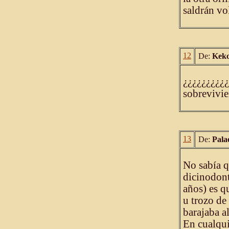
saldrán vo
12
De:
Kek
¿¿¿¿¿¿¿¿¿¿
sobrevivie
13
De:
Pala
No sabía q
dicinodont
años) es q
u trozo de
barajaba a
En cualqui