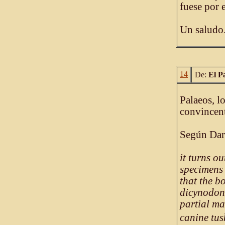
fuese por 
Un saludo
14
De:
El P
Palaeos, l
convincent
Según Dar
it turns o
specimens
that the b
dicynodont
partial max
canine tusk