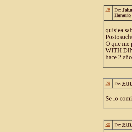
28
De:
John
Honorio
quisiea sa
Postosuch
O que me 
WITH DINO
hace 2 año
29
De:
El D
Se lo comi
30
De:
El D