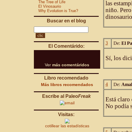
The Tree of Life
las estamp
El Vinosaurio
niño. Pero
Why Evolution is True?
dinosaurio
Buscar en el blog
3
De:
El P
El Comentárido:
Sí, los di
Ver
más comentáridos
Libro recomendado
4
De:
Amal
Más libros recomendados
Escribe al Paleo
Freak
Está claro
No podía s
Visitas:
cotillear las estadísticas