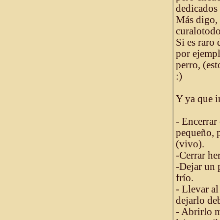
dedicados 
Más digo, 
curalotodo 
Si es raro
por ejempl
perro, (es
:)
Y ya que in
- Encerrar
pequeño, p
(vivo).
-Cerrar he
-Dejar un 
frío.
- Llevar a
dejarlo deb
- Abrirlo 