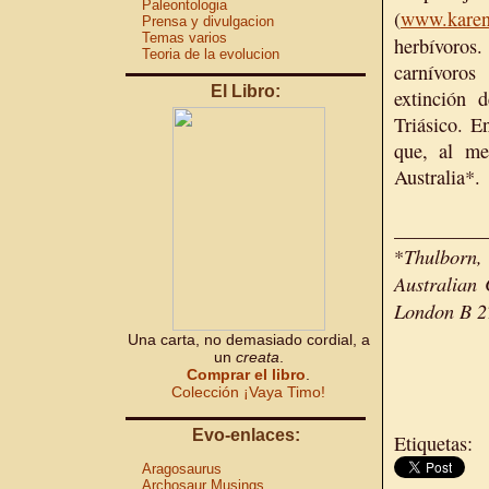
Paleontologia
(
www.karen
Prensa y divulgacion
Temas varios
herbívoro
Teoria de la evolucion
carnívoros
El Libro:
extinción 
Triásico. E
que, al me
Australia*.
_________
Thulborn
*
Australian 
London B 2
Una carta, no demasiado cordial, a
un
creata
.
Comprar el libro
.
Colección ¡Vaya Timo!
Evo-enlaces:
Etiquetas:
Aragosaurus
Archosaur Musings