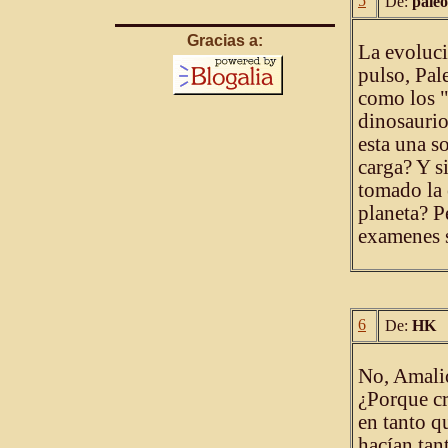
5
De:
paleo
Gracias a:
La evoluci
pulso, Pal
como los "
dinosaurio
esta una s
carga? Y s
tomado la
planeta? P
examenes s
6
De:
HK
No, Amalio
¿Porque cr
en tanto q
hacían tan