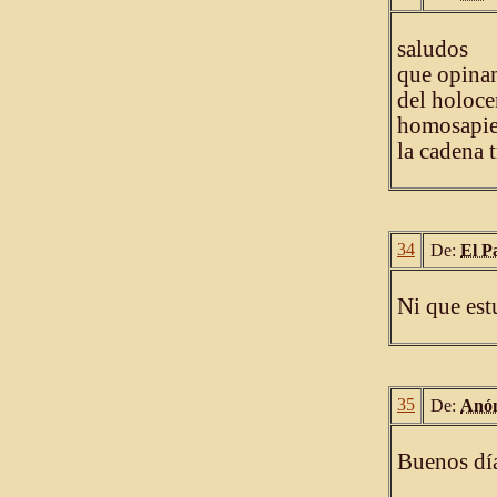
saludos
que opinan
del holoce
homosapie
la cadena 
34
De:
El P
Ni que est
35
De:
Anó
Buenos día