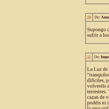
10
De:
Amal
Supongo qu
sufrir a lo
11
De:
Impe
La Luz de 
"tranquilo
difíciles,
volveréis 
terrestres
cazan de v
podéis ni 
la otra or