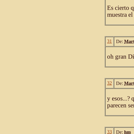
Es cierto 
muestra e
31
De:
Mart
oh gran Di
32
De:
Mart
y esos...?
parecen ser
33
De:
hm