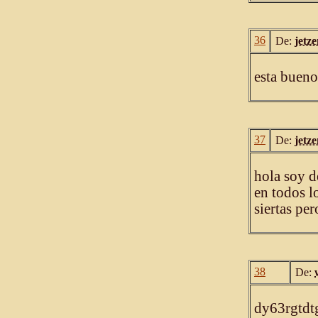
36
De:
jetz
esta bueno
37
De:
jetz
hola soy d
en todos lo
siertas per
38
De:
dy63rgtdt