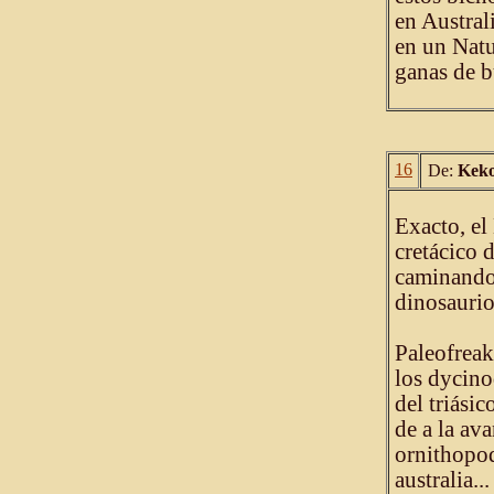
en Austral
en un Natu
ganas de b
16
De:
Kek
Exacto, el
cretácico d
caminando 
dinosaurio
Paleofreak
los dycino
del triásic
de a la av
ornithopod
australia...