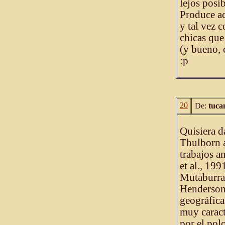
lejos posib
Produce ac
y tal vez 
chicas que
(y bueno, 
:p
20
De:
tuca
Quisiera d
Thulborn a
trabajos a
et al., 19
Mutaburra
Henderson 
geográfica
muy caract
por el pol