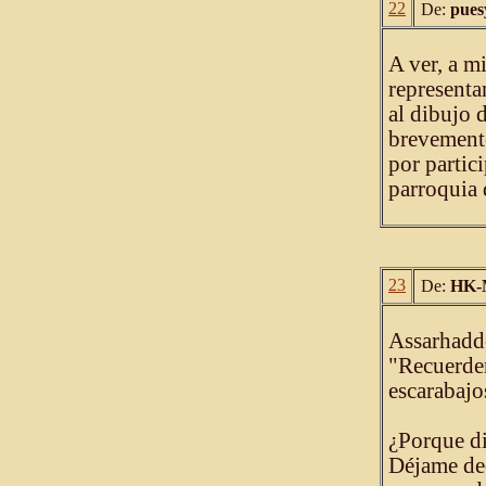
22
De:
pues
A ver, a m
representa
al dibujo 
brevemente
por partic
parroquia 
23
De:
HK-
Assarhadd
"Recuerden
escarabajo
¿Porque di
Déjame dec