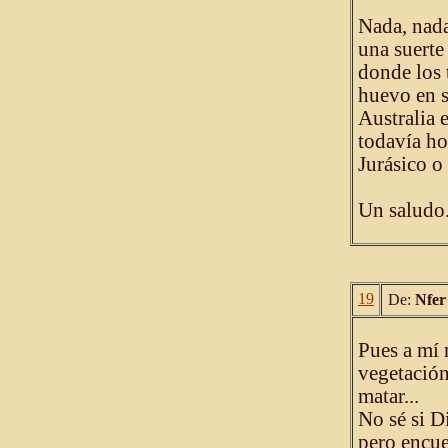
Nada, nada
una suerte
donde los 
huevo en s
Australia 
todavía ho
Jurásico 
Un saludo
19
De:
Nfer
Pues a mí 
vegetación
matar...
No sé si D
pero encue