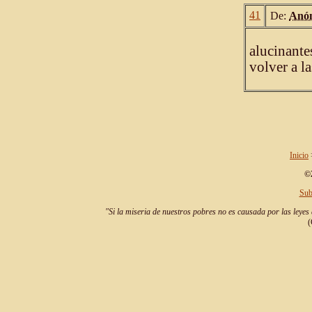
41
De:
Anó
alucinante
volver a l
Inicio
©2
Sub
"Si la miseria de nuestros pobres no es causada por las leyes 
(