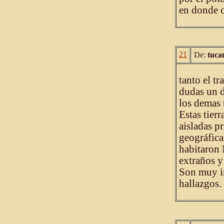
en donde o
21
De:
tuca
tanto el tr
dudas un 
los demas t
Estas tier
aisladas p
geográfica
habitaron 
extraños y
Son muy in
hallazgos.