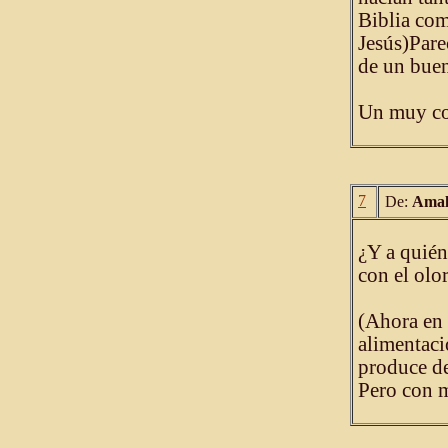
Biblia com
Jesús)Pare
de un buen
Un muy cor
7
De:
Amal
¿Y a quié
con el olor
(Ahora en 
alimentaci
produce de
Pero con m