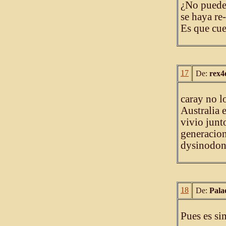
¿No puede 
se haya re
Es que cue
17
De:
rex4
caray no l
Australia 
vivio junt
generacion
dysinodont
18
De:
Pala
Pues es si