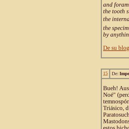
and forami
the tooth 
the intern
the specim
by anythin
De su blo
15
De:
Impe
Bueh! Aust
Noé" (perd
temnospónd
Triásico,
Paratosuc
Mastodonsa
estos bich