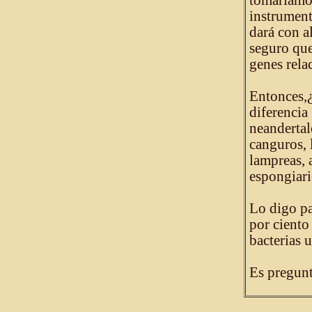
tomaríamos
instrument
dará con a
seguro qu
genes rela
Entonces,
diferencia
neandertal
canguros, 
lampreas, 
espongiario
Lo digo pa
por ciento
bacterias 
Es pregunta