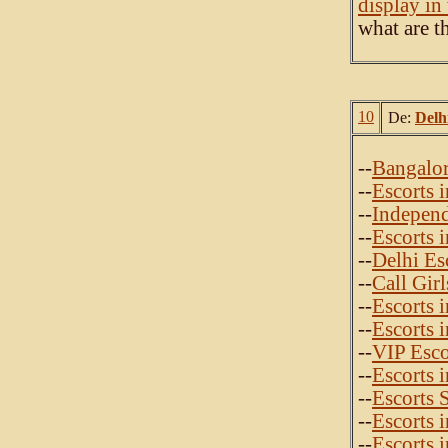
display i
what are th
10
De:
Delh
--
Bangalor
--
Escorts 
--
Independ
--
Escorts 
--
Delhi Es
--
Call Gir
--
Escorts 
--
Escorts 
--
VIP Esco
--
Escorts 
--
Escorts 
--
Escorts 
--
Escorts 