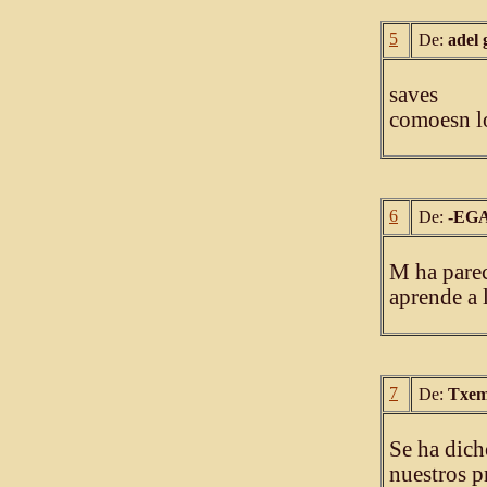
5
De:
adel 
saves
comoesn lo
6
De:
-EGA
M ha parec
aprende a l
7
De:
Txe
Se ha dic
nuestros 