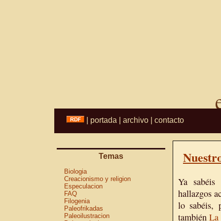
|
portada
|
archivo
|
contacto
Nuestro
Temas
Biologia
Creacionismo y religion
Ya sabéis 
Especulacion
hallazgos a
FAQ
Filogenia
lo sabéis,
Paleofrikadas
también
La 
Paleoilustracion