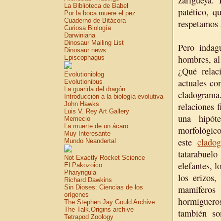
zarigüeya.
La Biblioteca de Babel
patético, q
Por la boca muere el pez
Cuaderno de Bitácora
respetamos 
Curiosa Biología
Darwiniana
Dinosaur Mailing List
Pero indag
Dinosaur news
hombres, a
Episcophagus
¿Qué relac
Evolutioniblog
actuales co
Evolutionibus
La guarida del dragón
cladograma
Introducción a la biología evolutiva
John Hawks
relaciones f
Luis V. Rey Art Gallery
una hipót
Memecio
La muerte de un ácaro
morfológico
Muy Interesante
este
clado
Mundo Neandertal
tatarabuelo
Not Exactly Rocket Science
elefantes, l
El Pakozoico
Pharyngula
los erizos,
Richard Dawkins
Sin Dioses: Ciencias de los
mamíferos 
orígenes
hormigueros
The Stephen Jay Gould Archive
The Talk.Origins archive
también so
Tetrapod Zoology