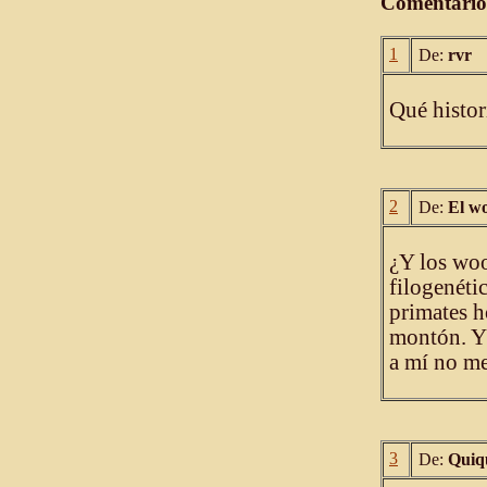
Comentario
1
De:
rvr
Qué histori
2
De:
El wo
¿Y los woo
filogenéti
primates h
montón. Y 
a mí no me 
3
De:
Quiq