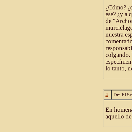
¿Cómo? ¿qu
ese? ¿y a 
de "Archon
murciélag
nuestra es
comentado 
responsabl
colgando. 
especímene
lo tanto, 
4
De:
El S
En homenaj
aquello d