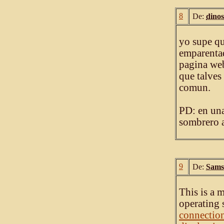
8
De:
dino
yo supe qu
emparentad
pagina web
que talves
comun.
PD: en una
sombrero al
9
De:
Sams
This is a 
operating 
connection