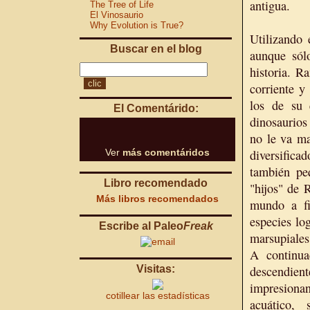
antigua.
The Tree of Life
El Vinosaurio
Why Evolution is True?
Utilizando 
Buscar en el blog
aunque sól
historia. R
corriente y
los de su 
El Comentárido:
dinosaurios
no le va ma
Ver
más comentáridos
diversific
también peq
Libro recomendado
"hijos" de 
Más libros recomendados
mundo a fi
especies lo
Escribe al Paleo
Freak
marsupiales
A continua
Visitas:
descendien
impresiona
cotillear las estadísticas
acuático, 