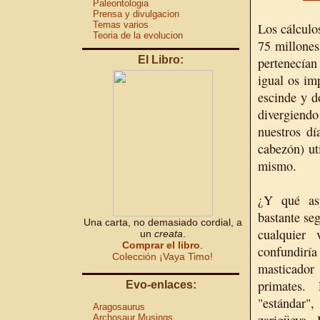
Paleontologia
Prensa y divulgacion
Temas varios
Los cálculo
Teoria de la evolucion
75 millones
El Libro:
pertenecían
igual os im
escinde y d
divergiend
nuestros dí
cabezón) ut
mismo.
¿Y qué as
bastante se
Una carta, no demasiado cordial, a
cualquier
un
creata
.
Comprar el libro
.
confundiría
Colección ¡Vaya Timo!
masticador 
primates.
Evo-enlaces:
"estándar"
Aragosaurus
Archosaur Musings