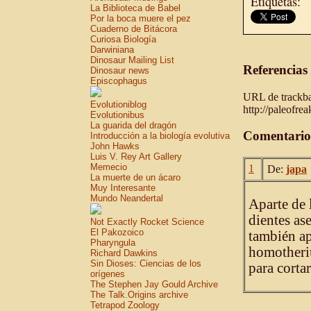
Etiquetas:
La Biblioteca de Babel
Por la boca muere el pez
Cuaderno de Bitácora
Curiosa Biología
Darwiniana
Dinosaur Mailing List
Referencias
Dinosaur news
Episcophagus
URL de trackbac
Evolutioniblog
http://paleofre
Evolutionibus
La guarida del dragón
Comentario
Introducción a la biología evolutiva
John Hawks
Luis V. Rey Art Gallery
Memecio
1
De:
japa
La muerte de un ácaro
Muy Interesante
Mundo Neandertal
Aparte de 
dientes as
Not Exactly Rocket Science
El Pakozoico
también ap
Pharyngula
homotheriu
Richard Dawkins
Sin Dioses: Ciencias de los
para corta
orígenes
The Stephen Jay Gould Archive
The Talk.Origins archive
Tetrapod Zoology