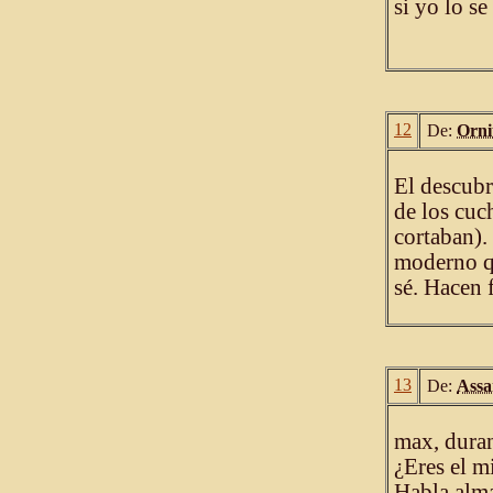
si yo lo s
12
De:
Orni
El descubr
de los cuc
cortaban).
moderno qu
sé. Hacen f
13
De:
Ass
max, duran
¿Eres el m
Habla alma