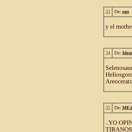
33
De:
ego
y el mothe
34
De:
Idea
Selenosau
Heliosgoro
Areocerato
35
De:
ME
..YO OP
TIRANOS