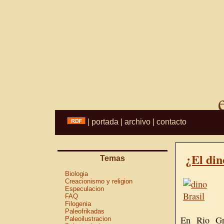
|
portada
|
archivo
|
contacto
¿El din
Temas
Biologia
Creacionismo y religion
Especulacion
FAQ
Filogenia
Paleofrikadas
En Rio Gra
Paleoilustracion