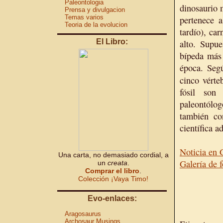
Paleontologia
dinosaurio 
Prensa y divulgacion
Temas varios
pertenece 
Teoria de la evolucion
tardío), ca
El Libro:
alto. Supu
bípeda más 
época. Segú
cinco vérte
fósil son
paleontólo
también c
científica a
Noticia en
Una carta, no demasiado cordial, a
Galería de 
un
creata
.
Comprar el libro
.
Colección ¡Vaya Timo!
Evo-enlaces:
Aragosaurus
Archosaur Musings