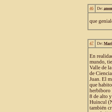
46
De:
anon
que genial
47
De:
Mari
En realida
mundo, tie
Valle de l
de Ciencia
Juan. El m
que habito
herbíboro
8 de alto 
Huincul (N
también cr