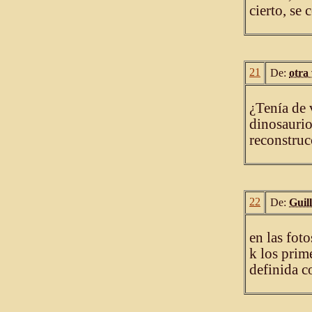
cierto, se
21
De:
otra
¿Tenía de 
dinosaurio
reconstruc
22
De:
Guil
en las fot
k los prim
definida c