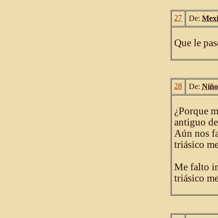
27
De:
Mexi
Que le pas
28
De:
Niño
¿Porque m
antiguo de
Aún nos fa
triásico me
Me falto i
triásico m