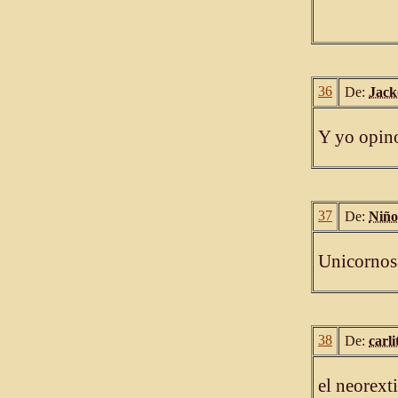
36
De:
Jack
Y yo opino
37
De:
Niño
Unicornosa
38
De:
carli
el neorext