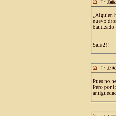
29
De:
Falk
¿Alguien h
nuevo dro
bautizado
Salu2!!
30
De:
JalK
Pues no he
Pero por l
antiguedad
31