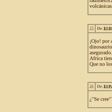
radimétric
volcánicas
25
De:
El D
¡Ojo! por 
dinosaurio
asegurado.
Africa tie
Que no los
26
De:
El P
¿"Se cree"