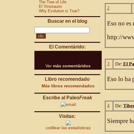
The Tree of Life
El Vinosaurio
2
Why Evolution is True?
Buscar en el blog
Eso no es 
http://www
El Comentárido:
3
De:
El P
Ver
más comentáridos
Eso lo ha 
Libro recomendado
Más libros recomendados
Escribe al Paleo
Freak
4
De:
Tiber
Visitas:
Siempre ha
cotillear las estadísticas