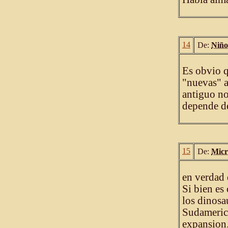
14
De:
Niño
Es obvio q
"nuevas" a
antiguo no
depende d
15
De:
Micr
en verdad 
Si bien es 
los dinosa
Sudameric
expansion.