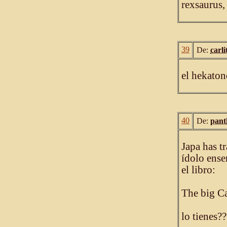
rexsaurus,
39
De:
carli
el hekaton
40
De:
pant
Japa has t
ídolo ense
el libro:
The big Cat
lo tienes??