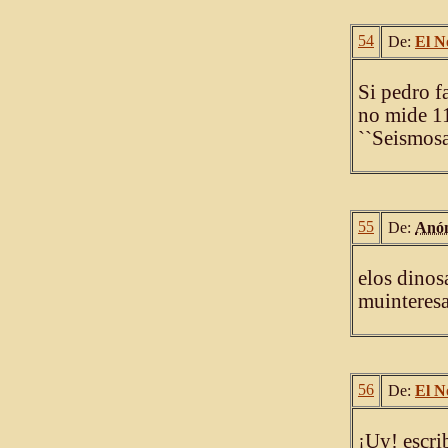
54
De:
El N
Si pedro f
no mide 11
``Seismosa
55
De:
Anó
elos dinos
muinteres
56
De:
El N
¡Uy! escrib