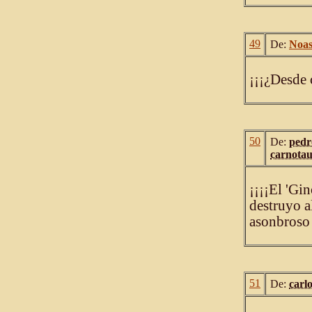
49
De:
Noas
¡¡¡¿Desde 
50
De:
pedr
carnota
¡¡¡¡El 'Gi
destruyo al
asonbroso
51
De:
carlo