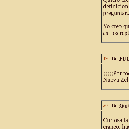
definicion
preguntar.
Yo creo qu
asi los rep
19
De:
El D
¡¡¡¡¡Por t
Nueva Zela
20
De:
Orni
Curiosa la
cráneo, ha