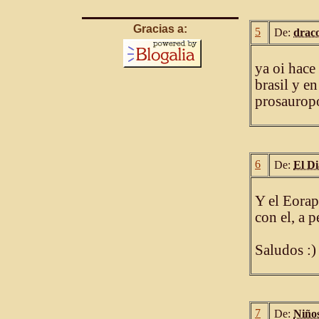
Gracias a:
5
De:
draco
ya oi hace
brasil y e
prosauropo
6
De:
El Di
Y el Eorap
con el, a 
Saludos :)
7
De:
Niño