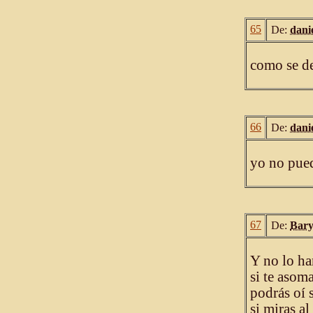
65
De:
dani
como se de
66
De:
dani
yo no pued
67
De:
Bar
Y no lo ha
si te asoma
podrás oí 
si miras al 