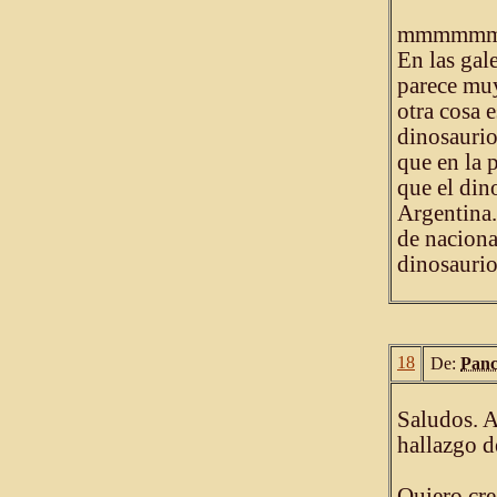
mmmmm
En las gal
parece muy
otra cosa 
dinosaurio
que en la
que el di
Argentina.
de naciona
dinosaurio
18
De:
Panc
Saludos. A
hallazgo d
Quiero cre