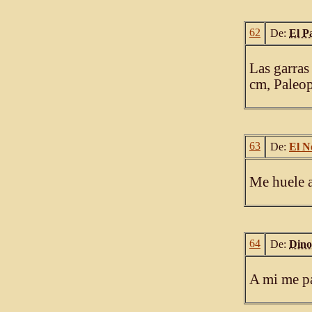
62
De:
El P
Las garra
cm, Paleop
63
De:
El N
Me huele a
64
De:
Dino
A mi me pa