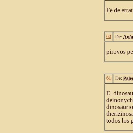
Fe de erra
60
De:
Anó
pirovos pe
61
De:
Pale
El dinosau
deinonychu
dinosauri
therizinos
todos los 