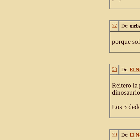
57
De:
meba
porque sol
58
De:
El N
Reitero la
dinosauri
Los 3 dedo
59
De:
El N