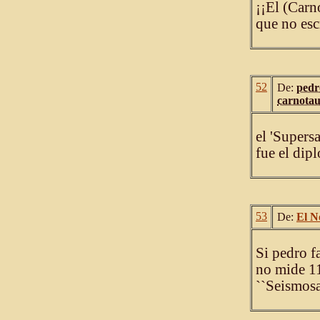
¡¡El (Carn
que no es
52
De:
pedr
carnota
el 'Supers
fue el dip
53
De:
El N
Si pedro f
no mide 11
``Seismosa