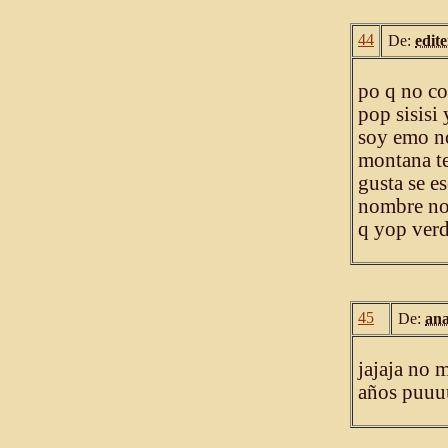
44
De:
edite
po q no co
pop sisisi
soy emo no
montana te
gusta se e
nombre noe
q yop ver
45
De:
ana
jajaja no 
años puu