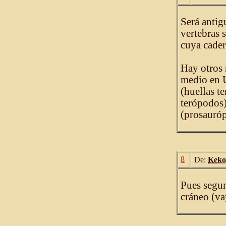
Será antig
vertebras 
cuya cader
Hay otros 
medio en 
(huellas t
terópodos)
(prosauró
8
De:
Keko
Pues segun
cráneo (va