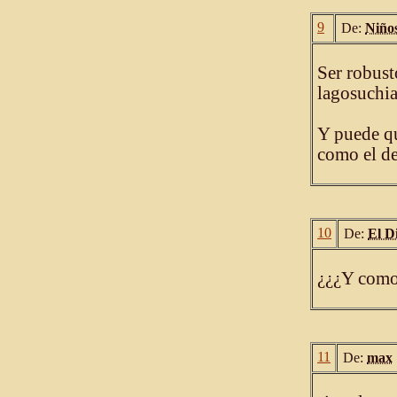
9
De:
Niño
Ser robust
lagosuchia
Y puede qu
como el de
10
De:
El D
¿¿¿Y como 
11
De:
max