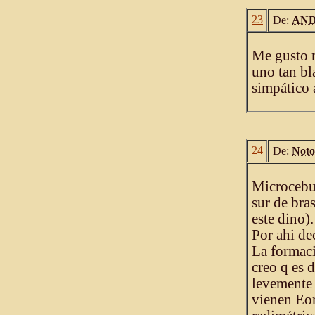
23
De:
AN
Me gusto m
uno tan bl
simpático 
24
De:
Noto
Microcebus
sur de bra
este dino).
Por ahi de
La formaci
creo q es 
levemente 
vienen Eor