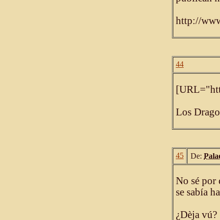
http://www
44
[URL="htt
Los Drago
45
De:
Pala
No sé por 
se sabía h
¿Dèja vú?