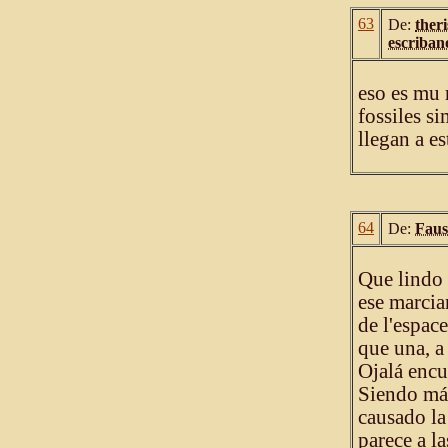
63
De:
theri
escriban
eso es mu 
fossiles si
llegan a e
64
De:
Faus
Que lindo 
ese marcia
de l'espac
que una, a
Ojalá encu
Siendo más
causado la
parece a l