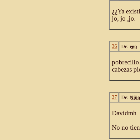
¿¿Ya exist
jo, jo ,jo.
36
De:
ego
pobrecillo
cabezas pi
37
De:
Niño
Davidmh
No no tien