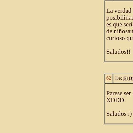
La verdad e
posibilida
es que serí
de niñosau
curioso que
Saludos!!
62
De:
El D
Parese ser 
XDDD
Saludos :)