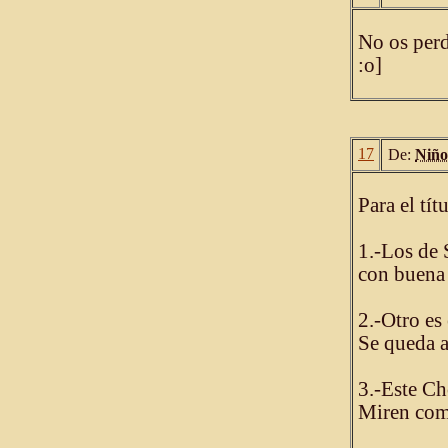
No os per
:o]
17
De:
Niño
Para el tít
1.-Los de
con buena 
2.-Otro es
Se queda 
3.-Este Ch
Miren como