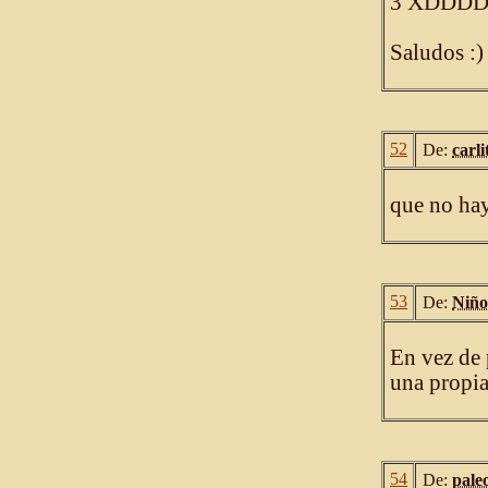
3 XDDD
Saludos :)
52
De:
carli
que no hay
53
De:
Niño
En vez de
una propia
54
De:
pale