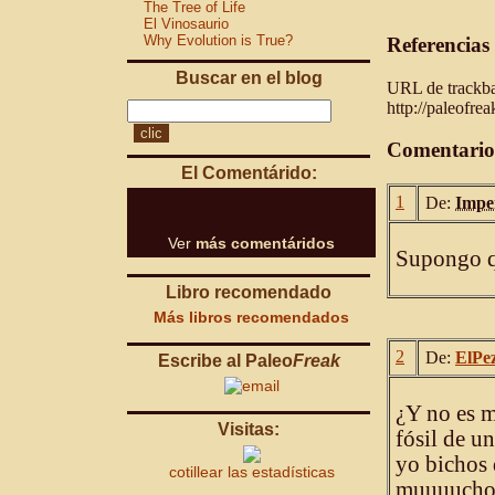
The Tree of Life
El Vinosaurio
Why Evolution is True?
Referencias
Buscar en el blog
URL de trackbac
http://paleofre
Comentario
El Comentárido:
1
De:
Impe
Ver
más comentáridos
Supongo q
Libro recomendado
Más libros recomendados
2
De:
ElPe
Escribe al Paleo
Freak
¿Y no es m
Visitas:
fósil de u
yo bichos 
cotillear las estadísticas
muuuucho 