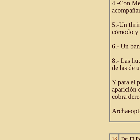
4.-Con Mei
acompañarl
5.-Un thri
cómodo y 
6.- Un ban
8.- Las hu
de las de 
Y para el 
aparición 
cobra dere
Archaeopt
18
De:
El P