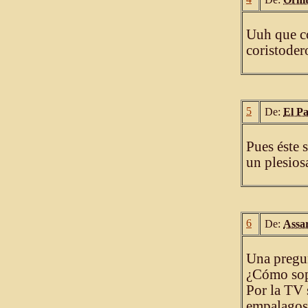
Uuh que co
coristoder
5
De:
El P
Pues éste 
un plesios
6
De:
Assa
Una pregun
¿Cómo sopo
Por la TV 
empalagoso