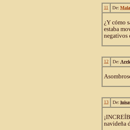
11
De:
Mal
¿Y cómo sa
estaba mov
negativos 
12
De:
Are
Asombros
13
De:
luis
¡INCREÍBL
navideña de