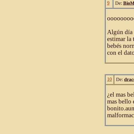
9
De:
BioM
oooooooo
Algún día 
estimar la
bebés norm
con el dat
10
De:
drac
¿el mas be
mas bello 
bonito.aun
malformac