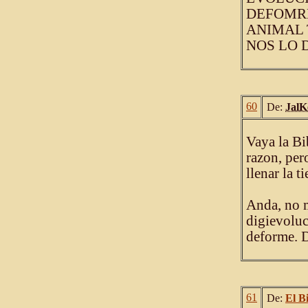
DEFOMRE
ANIMAL 
NOS LO 
60
De:
JalK
Vaya la Bi
razon, per
llenar la 
Anda, no m
digievoluc
deforme. 
61
De:
El B