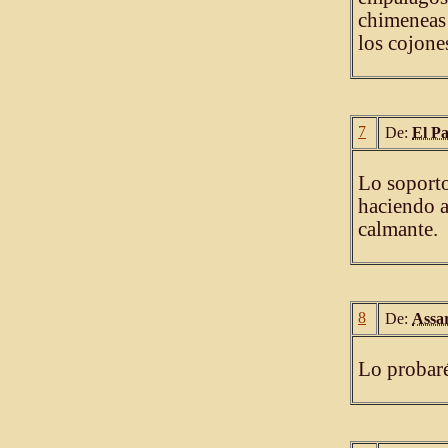
chimeneas 
los cojone
7
De:
El P
Lo soporto
haciendo a
calmante.
8
De:
Assa
Lo probaré