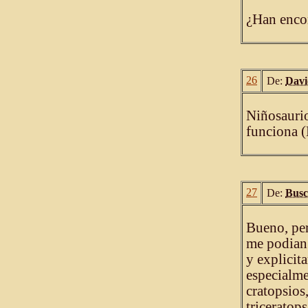
¿Han encon
26
De:
Dav
Niñosaurio
funciona 
27
De:
Busc
Bueno, per
me podian 
y explicit
especialme
cratopsios
triceratops