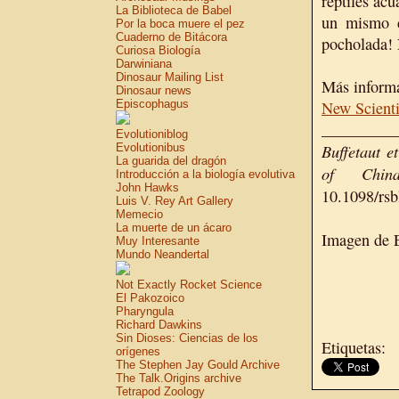
reptiles acu
La Biblioteca de Babel
un mismo c
Por la boca muere el pez
Cuaderno de Bitácora
pocholada! 
Curiosa Biología
Darwiniana
Dinosaur Mailing List
Más inform
Dinosaur news
Episcophagus
New Scienti
_________
Evolutioniblog
Buffetaut
et
Evolutionibus
La guarida del dragón
of Chi
Introducción a la biología evolutiva
John Hawks
10.1098/rsb
Luis V. Rey Art Gallery
Memecio
La muerte de un ácaro
Imagen de E
Muy Interesante
Mundo Neandertal
Not Exactly Rocket Science
El Pakozoico
Pharyngula
Richard Dawkins
Sin Dioses: Ciencias de los
Etiquetas:
orígenes
The Stephen Jay Gould Archive
The Talk.Origins archive
Tetrapod Zoology