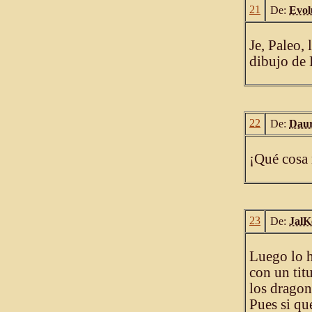
21
De:
Evol
Je, Paleo,
dibujo de 
22
De:
Dau
¡Qué cosa 
23
De:
JalK
Luego lo h
con un tit
los dragon
Pues si qu