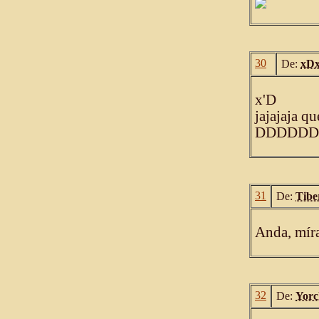
30
De:
xDx
x'D
jajajaja qu
DDDDDD
31
De:
Tibe
Anda, míra
32
De:
Yorc