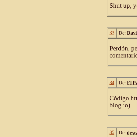
Shut up, y
33
De:
Dav
Perdón, pe
comentari
34
De:
El P
Código htm
blog :o)
35
De:
desc