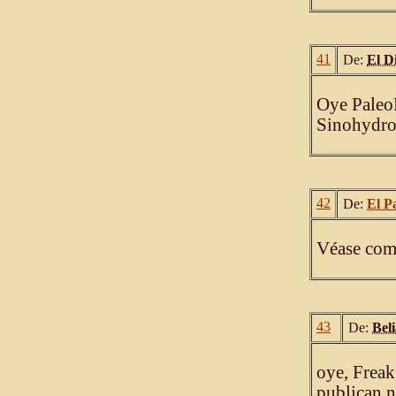
41
De:
El D
Oye PaleoF
Sinohydro
42
De:
El P
Véase come
43
De:
Beli
oye, Freak
publican n