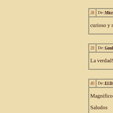
38
De:
Micr
curioso y 
39
De:
Gou
La verdad!
40
De:
El D
Magnifico 
Saludos