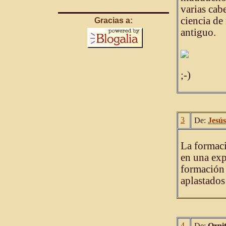
varias cab
ciencia de
Gracias a:
antiguo.
;-)
3
De:
Jesús
La formaci
en una exp
formación 
aplastados
4
De:
Ornit