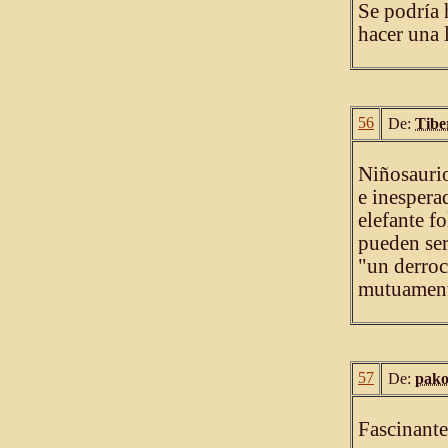
Se podría 
hacer una l
56
De:
Tibe
Niñosaurio
e inespera
elefante f
pueden ser
"un derroc
mutuament
57
De:
pako
Fascinante