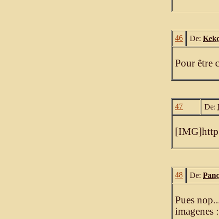
46
De:
Kek
Pour être c
47
De:
[IMG]http
48
De:
Panc
Pues nop..
imagenes :