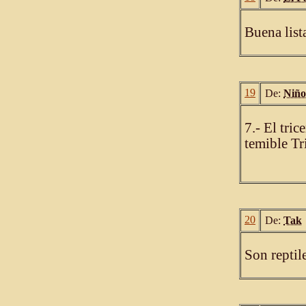
Buena list
19
De:
Niño
7.- El tric
temible Tr
20
De:
Tak
Son reptil