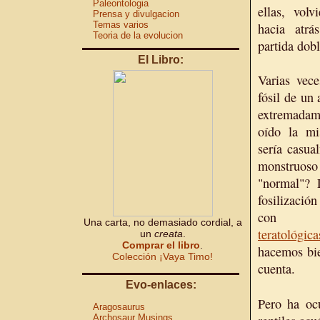
Paleontologia
ellas, volv
Prensa y divulgacion
Temas varios
hacia atrá
Teoria de la evolucion
partida dobl
El Libro:
Varias vece
fósil de un
extremada
oído la mi
sería casua
monstruoso
"normal"? 
fosilizació
con ma
Una carta, no demasiado cordial, a
teratológica
un
creata
.
Comprar el libro
.
hacemos bie
Colección ¡Vaya Timo!
cuenta.
Evo-enlaces:
Pero ha ocu
Aragosaurus
Archosaur Musings