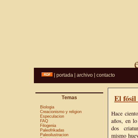
|
portada
|
archivo
|
contacto
El fósi
Temas
Biologia
Creacionismo y religion
Hace ciento
Especulacion
años, en l
FAQ
Filogenia
dos criatu
Paleofrikadas
mismo huev
Paleoilustracion