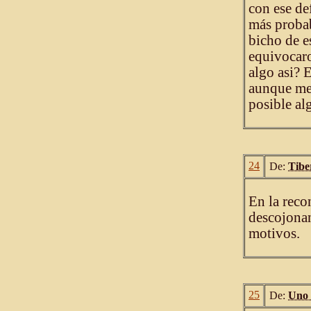
con ese de
más probab
bicho de e
equivocar
algo asi? 
aunque me 
posible al
24
De:
Tibe
En la reco
descojonan
motivos.
25
De:
Uno 