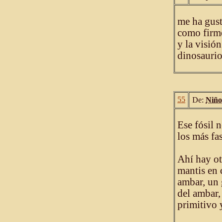
me ha gust
como firme
y la visión
dinosaurio
55
De:
Niño
Ese fósil n
los más fa
Ahí hay ot
mantis en 
ambar, un 
del ambar,
primitivo y