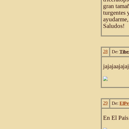
gran tamañ
turgentes 
ayudarme, 
Saludos!
28
De:
Tibe
jajajaajajaj
29
De:
ElPe
En El País