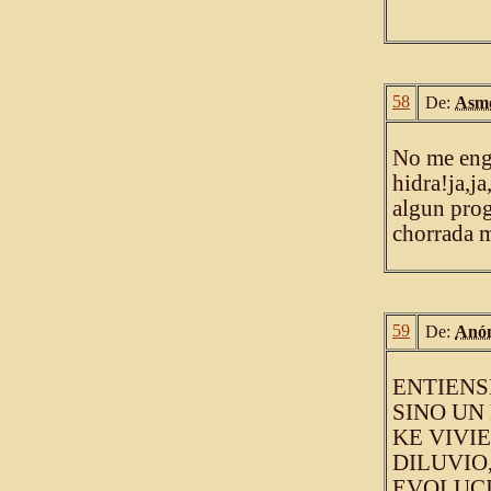
58
De:
Asmo
No me enga
hidra!ja,j
algun prog
chorrada 
59
De:
Anó
ENTIENSD
SINO UN
KE VIVI
DILUVIO
EVOLUCI