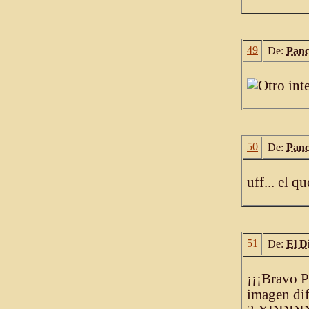
49
De:
Panc
50
De:
Panc
uff... el q
51
De:
El D
¡¡¡Bravo P
imagen dif