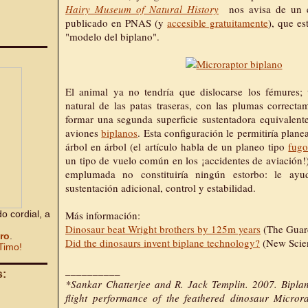
Hairy Museum of Natural History
nos avisa de un e
publicado en PNAS (y
accesible gratuitamente
), que es
"modelo del biplano".
El animal ya no tendría que dislocarse los fémures; u
natural de las patas traseras, con las plumas correcta
formar una segunda superficie sustentadora equivalente 
aviones
biplanos
. Esta configuración le permitiría plane
árbol en árbol (el artículo habla de un planeo tipo
fugo
un tipo de vuelo común en los ¡accidentes de aviación!)
emplumada no constituiría ningún estorbo: le ayu
sustentación adicional, control y estabilidad.
o cordial, a
Más información:
Dinosaur beat Wright brothers by 125m years
(The Guar
bro
.
Did the dinosaurs invent biplane technology?
(New Scien
Timo!
__________
s:
*Sankar Chatterjee and R. Jack Templin. 2007. Bipla
flight performance of the feathered dinosaur Micror