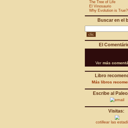
The Tree of Life
El Vinosaurio
Why Evolution is True?
Buscar en el 
El Comentári
Ver
más comentá
Libro recomen
Más libros recom
Escribe al Paleo
Visitas:
cotillear las estad