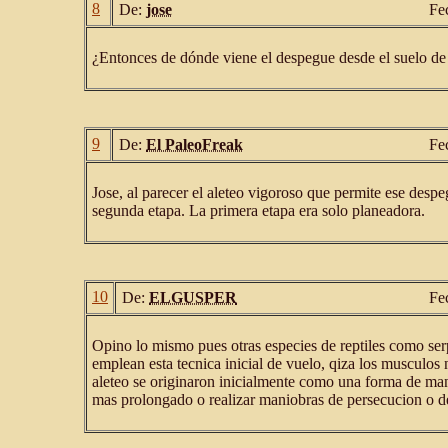
8
De:
jose
Fe
¿Entonces de dónde viene el despegue desde el suelo de 
9
De:
El PaleoFreak
Fe
Jose, al parecer el aleteo vigoroso que permite ese des
segunda etapa. La primera etapa era solo planeadora.
10
De:
ELGUSPER
Fe
Opino lo mismo pues otras especies de reptiles como serp
emplean esta tecnica inicial de vuelo, qiza los musculos 
aleteo se originaron inicialmente como una forma de ma
mas prolongado o realizar maniobras de persecucion o d