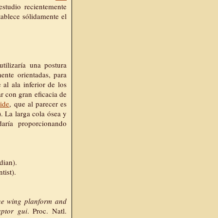
studio recientemente
tablece sólidamente el
tilizaría una postura
mente orientadas, para
al ala inferior de los
ar con gran eficacia de
ide
, que al parecer es
. La larga cola ósea y
daría proporcionando
dian).
tist).
ne wing planform and
aptor gui
. Proc. Natl.