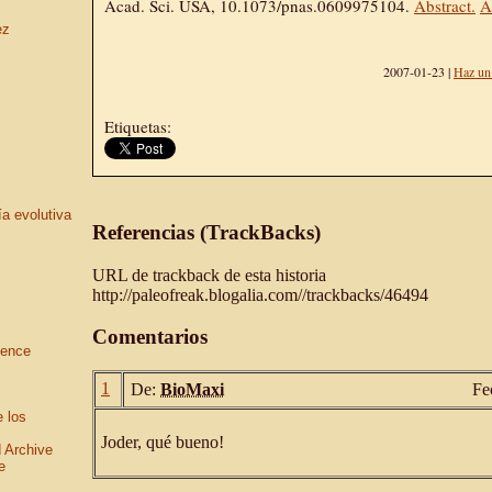
Acad. Sci. USA, 10.1073/pnas.0609975104.
Abstract.
A
ez
2007-01-23 |
Haz un
Etiquetas:
ía evolutiva
Referencias (TrackBacks)
URL de trackback de esta historia
http://paleofreak.blogalia.com//trackbacks/46494
Comentarios
ience
1
De:
BioMaxi
Fe
e los
Joder, qué bueno!
 Archive
e