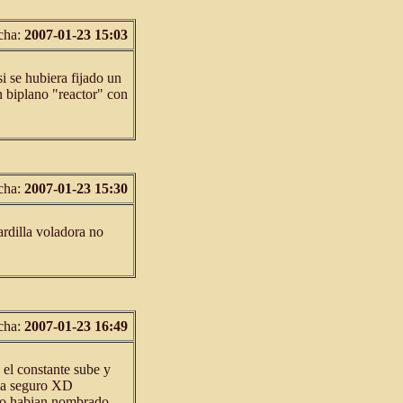
cha:
2007-01-23 15:03
i se hubiera fijado un
 biplano "reactor" con
cha:
2007-01-23 15:30
ardilla voladora no
cha:
2007-01-23 16:49
 el constante sube y
nga seguro XD
 lo habian nombrado