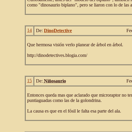
como "dinosaurio biplano", pero se liaron con lo de las a
14
De:
DinoDetective
Fe
Que hermosa visión verlo planear de árbol en árbol.
http://dinodetectives.blogia.com/
15
De:
Niñosaurio
Fe
Entonces queda mas que aclarado que microraptor no tení
puntiaguadas como las de la golondrina.
La causa es que en el fósil le falta esa parte del ala.