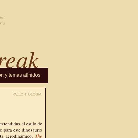
ia;
ria
reak
ón y temas afínidos
PALEONTOLOGIA
 extendidas al estilo de
e para este dinosaurio
sta aerodinámico.
The