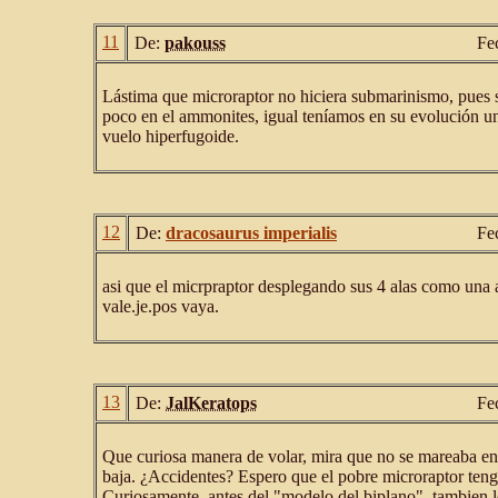
11
De:
pakouss
Fe
Lástima que microraptor no hiciera submarinismo, pues s
poco en el ammonites, igual teníamos en su evolución un
vuelo hiperfugoide.
12
De:
dracosaurus imperialis
Fe
asi que el micrpraptor desplegando sus 4 alas como una 
vale.je.pos vaya.
13
De:
JalKeratops
Fe
Que curiosa manera de volar, mira que no se mareaba en
baja. ¿Accidentes? Espero que el pobre microraptor te
Curiosamente, antes del "modelo del biplano", tambien