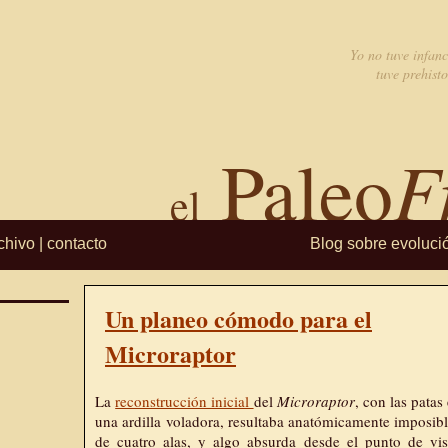
Yo no tuve infanc
tuve prehisto
F
Paleo
el
chivo
|
contacto
Blog sobre evoluci
Un planeo cómodo para el
Microraptor
La
reconstrucción inicial
del
Microraptor
, con las patas
una ardilla voladora, resultaba anatómicamente imposibl
de cuatro alas, y algo absurda desde el punto de vi