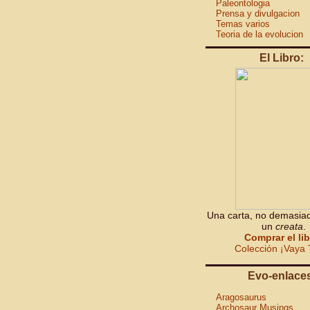
Paleontologia
Prensa y divulgacion
Temas varios
Teoria de la evolucion
El Libro:
Una carta, no demasiad
un
creata
.
Comprar el li
Colección ¡Vaya 
Evo-enlace
Aragosaurus
Archosaur Musings