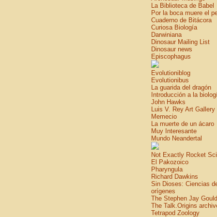
La Biblioteca de Babel
Por la boca muere el p
Cuaderno de Bitácora
Curiosa Biología
Darwiniana
Dinosaur Mailing List
Dinosaur news
Episcophagus
Evolutioniblog
Evolutionibus
La guarida del dragón
Introducción a la biolog
John Hawks
Luis V. Rey Art Gallery
Memecio
La muerte de un ácaro
Muy Interesante
Mundo Neandertal
Not Exactly Rocket Sc
El Pakozoico
Pharyngula
Richard Dawkins
Sin Dioses: Ciencias d
orígenes
The Stephen Jay Gould
The Talk.Origins archiv
Tetrapod Zoology