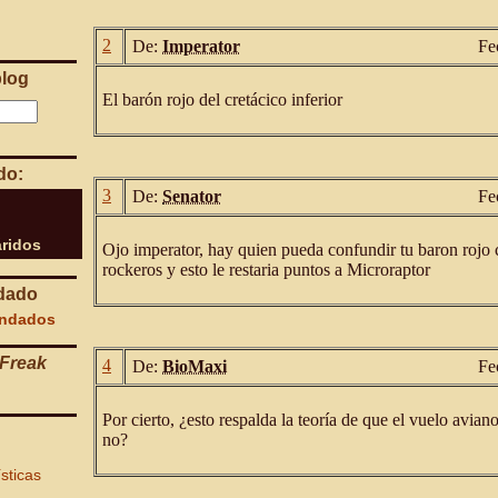
2
De:
Imperator
Fe
blog
El barón rojo del cretácico inferior
do:
3
De:
Senator
Fe
ridos
Ojo imperator, hay quien pueda confundir tu baron rojo 
rockeros y esto le restaria puntos a Microraptor
dado
endados
Freak
4
De:
BioMaxi
Fe
Por cierto, ¿esto respalda la teoría de que el vuelo avi
no?
ísticas