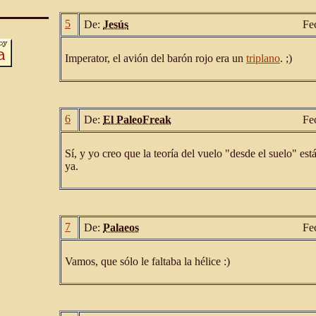
5
De:
Jesús
Fe
Imperator, el avión del barón rojo era un
triplano
. ;)
6
De:
El PaleoFreak
Fe
Sí, y yo creo que la teoría del vuelo "desde el suelo" est
ya.
7
De:
Palaeos
Fe
Vamos, que sólo le faltaba la hélice :)