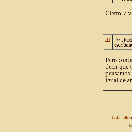
Cierto, a 
33
De:
theri
escriban
Pero conti
decir que 
pensamos i
igual de a
Inicio
>
Histor
©2