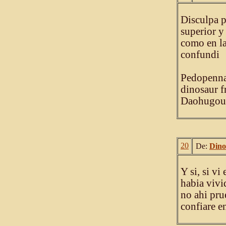
Disculpa p
superior y
como en la
confundi
Pedopenna 
dinosaur f
Daohugou 
20
De:
Dino
Y si, si v
habia vivid
no ahi pru
confiare e