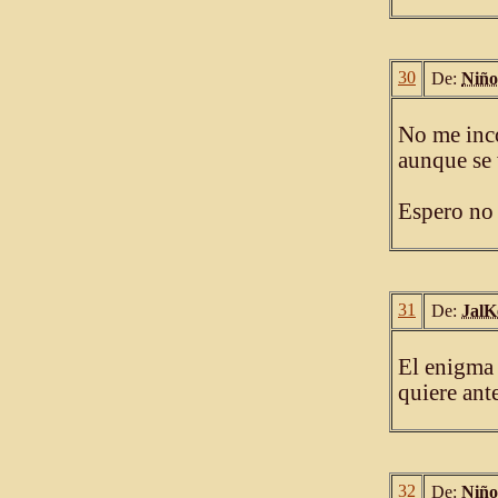
30
De:
Niño
No me inc
aunque se
Espero no 
31
De:
JalK
El enigma 
quiere ant
32
De:
Niño