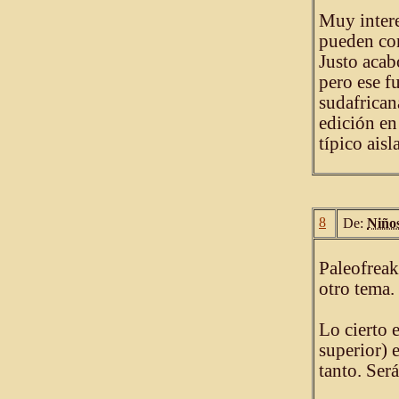
Muy intere
pueden con
Justo acab
pero ese f
sudafrican
edición en 
típico ais
8
De:
Niño
Paleofreak
otro tema.
Lo cierto 
superior) 
tanto. Ser