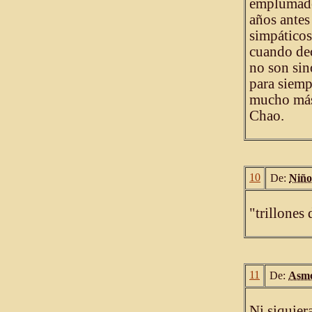
emplumados
años antes
simpáticos
cuando dec
no son sin
para siemp
mucho más
Chao.
10
De:
Niño
"trillones
11
De:
Asmo
Ni siquier