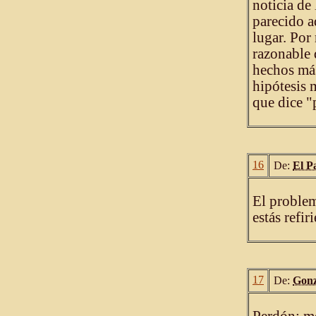
noticia de
parecido a
lugar. Por
razonable 
hechos más
hipótesis 
que dice "
16
De:
El P
El problema
estás refir
17
De:
Gonz