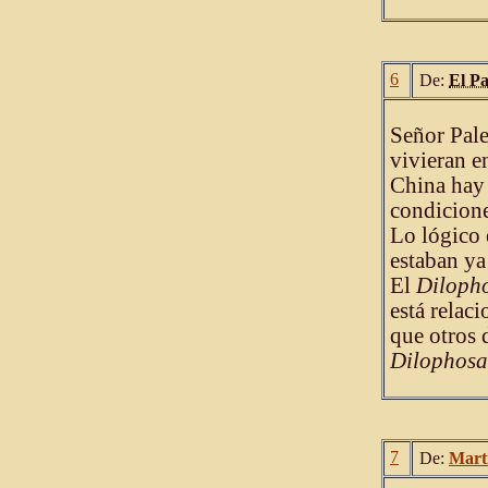
6
De:
El P
Señor Pale
vivieran e
China hay 
condicione
Lo lógico 
estaban ya
El
Diloph
está relac
que otros 
Dilophosa
7
De:
Mart