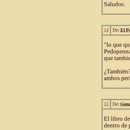
Saludos.
14
De:
El P
"lo que qu
Pedopenna 
que tambie
¿También?
ambos per
15
De:
Gonz
El libro d
dentro de 