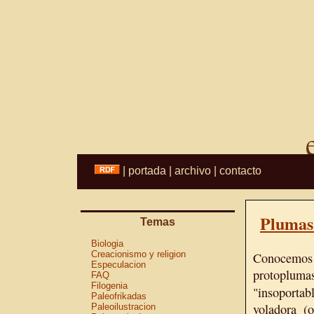
|
portada
|
archivo
|
contacto
Plumas
Temas
Biologia
Creacionismo y religion
Conocemos
Especulacion
protoplum
FAQ
Filogenia
"insoportab
Paleofrikadas
voladora (
Paleoilustracion