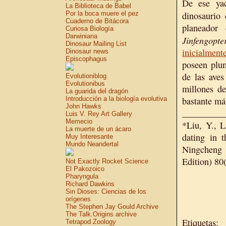
De ese ya
La Biblioteca de Babel
Por la boca muere el pez
dinosaurio 
Cuaderno de Bitácora
planeador
Curiosa Biología
Darwiniana
Jinfengopte
Dinosaur Mailing List
inicialment
Dinosaur news
Episcophagus
poseen plum
de las aves
Evolutioniblog
Evolutionibus
millones de
La guarida del dragón
Introducción a la biología evolutiva
bastante más
John Hawks
_________
Luis V. Rey Art Gallery
Memecio
*Liu, Y., 
La muerte de un ácaro
dating in t
Muy Interesante
Mundo Neandertal
Ningcheng 
Edition) 80
Not Exactly Rocket Science
El Pakozoico
Pharyngula
Richard Dawkins
Sin Dioses: Ciencias de los
orígenes
The Stephen Jay Gould Archive
The Talk.Origins archive
Etiquetas:
Tetrapod Zoology