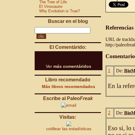
The Tree of Life
El Vinosaurio
Why Evolution is True?
Buscar en el blog
Referencias
URL de trackbac
http://paleofre
El Comentárido:
Comentario
Ver
más comentáridos
1
De:
BioM
Libro recomendado
En la refer
Más libros recomendados
Escribe al Paleo
Freak
2
De:
BioM
Visitas:
Eso si, lo
cotillear las estadísticas