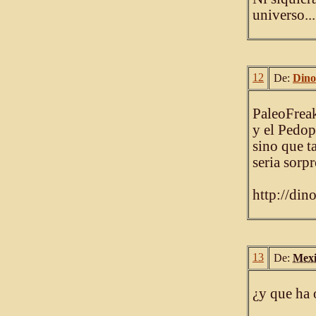
universo...
12
De:
Dino
PaleoFreak
y el Pedop
sino que t
seria sorp
http://din
13
De:
Mexi
¿y que ha 