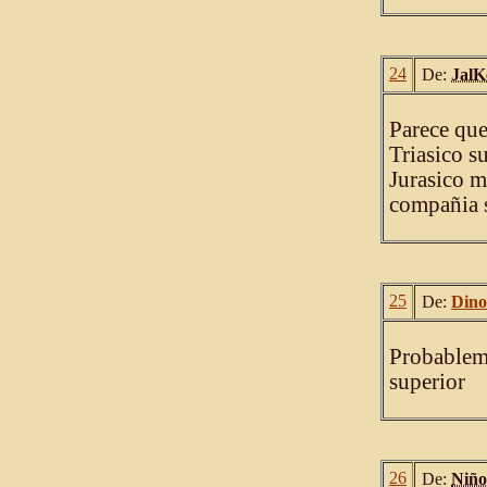
24
De:
JalK
Parece que
Triasico su
Jurasico m
compañia 
25
De:
Dino
Probablem
superior
26
De:
Niño