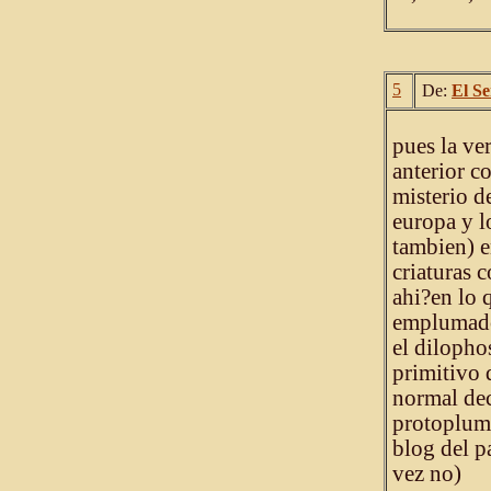
5
De:
El Se
pues la ve
anterior c
misterio d
europa y l
tambien) 
criaturas 
ahi?en lo 
emplumado
el dilopho
primitivo 
normal dec
protoplum
blog del p
vez no)