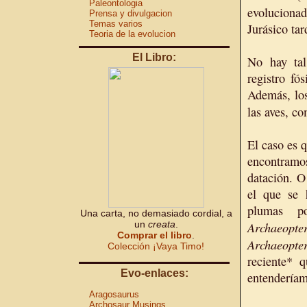
Paleontologia
evoluciona
Prensa y divulgacion
Temas varios
Jurásico tar
Teoria de la evolucion
El Libro:
No hay tal
registro fó
Además, los
las aves, c
El caso es 
encontramos
datación. O
el que se 
plumas po
Una carta, no demasiado cordial, a
un
creata
.
Archaeopte
Comprar el libro
.
Archaeopte
Colección ¡Vaya Timo!
reciente* 
Evo-enlaces:
entenderíam
Aragosaurus
Archosaur Musings