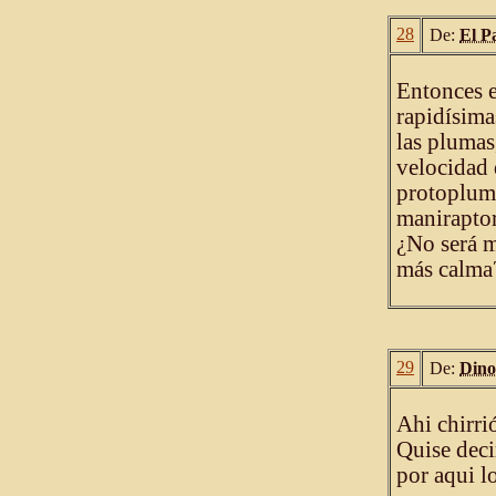
28
De:
El P
Entonces e
rapidísima
las plumas
velocidad 
protopluma
maniraptore
¿No será m
más calma
29
De:
Dino
Ahi chirri
Quise deci
por aqui 