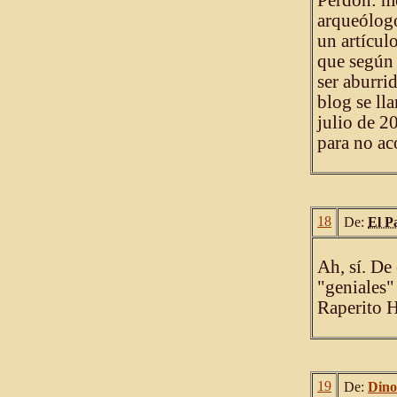
Perdón: me
arqueólog
un artícul
que según 
ser aburri
blog se ll
julio de 2
para no aco
18
De:
El P
Ah, sí. De
"geniales"
Raperito H
19
De:
Dino