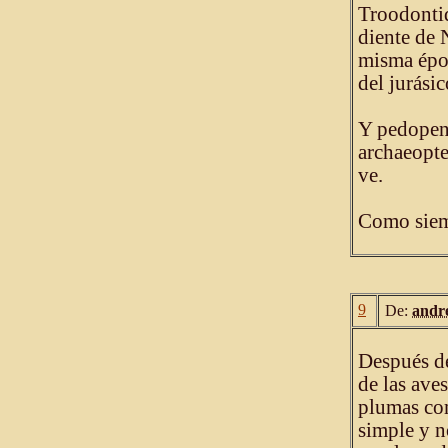
Troodontid
diente de 
misma époc
del jurási
Y pedopenn
archaeopte
ve.
Como siemp
9
De:
andr
Después de
de las aves
plumas com
simple y 