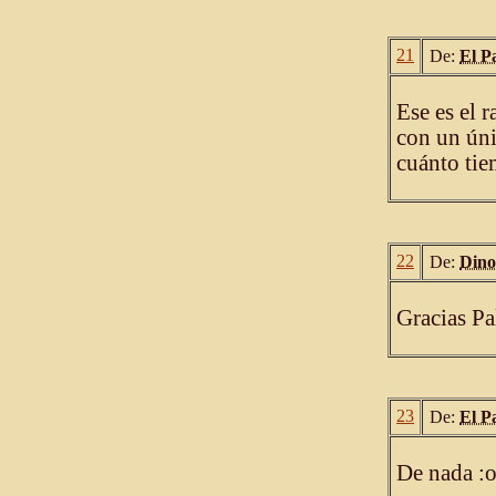
21
De:
El P
Ese es el 
con un úni
cuánto tie
22
De:
Dino
Gracias Pa
23
De:
El P
De nada :o