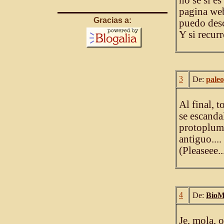
no se si e
pagina web
Gracias a:
puedo desc
Y si recu
3
De:
paleo
Al final, 
se escanda
protoplumí
antiguo....
(Pleaseee.
4
De:
BioM
Je, mola, 