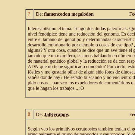
7
De:
flamencodon megalodon
Fe
Interesantísimo el tema. Tengo dos dudas paleofreak. Qu
nivel fenotípico tiene una reducción del genoma. Es decir
entre el tamaño del genotipo y determinadas característic
desarrollo embrionario por ejemplo o cosas de ese tipo? 
alguna? Y otra cosa, cuando se dice que un ave tiene e
tamaño que un mamífero, estamos hablando en número 
de material genético global y la reducción se da con resp
ADN que no tiene significado conocido? Por cierto, esto
fósiles y me gustaría pillar de algún sitio fotos de dino
sabéis donde hay? He estado buscando y no encuentro de
pido cosas... parezco los expeledores de comentáridos q
que le hagan los trabajos... :O
8
De:
JalKeratops
Fe
Según veo los primitivos ceratopsios tambien tenian el 
principalmente el grupo de teropodos y sauropodos. Y ot