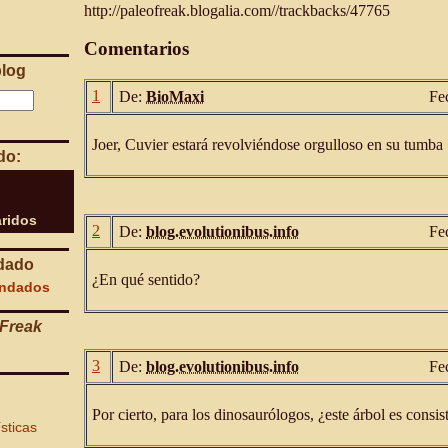
http://paleofreak.blogalia.com//trackbacks/47765
Comentarios
blog
1
De:
BioMaxi
Fe
Joer, Cuvier estará revolviéndose orgulloso en su tumba
do:
ridos
2
De:
blog.evolutionibus.info
Fe
dado
¿En qué sentido?
endados
Freak
3
De:
blog.evolutionibus.info
Fe
Por cierto, para los dinosaurólogos, ¿este árbol es consis
ísticas