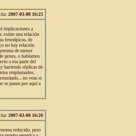
cha:
2007-03-08 16:25
é implicaciones a
, existe una relación
as fenotípicas, de
¿o no hay relación
l genoma de menor
de genes, o hablamos
ecto a esa parte del
y haciendo réplicas de
saurios emplumados,
masiado... no veas si
ue se pasan por aquí a
cha:
2007-03-08 16:26
genoma reducido, pero
ra prueba genetica a