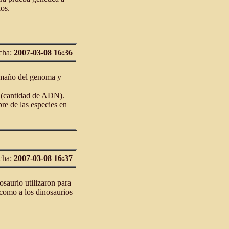
ios.
cha:
2007-03-08 16:36
amaño del genoma y
 (cantidad de ADN).
re de las especies en
cha:
2007-03-08 16:37
saurio utilizaron para
 como a los dinosaurios