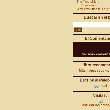
The Tree of Life
El Vinosaurio
Why Evolution is True?
Buscar en el 
El Comentári
Ver
más comentá
Libro recomen
Más libros recom
Escribe al Paleo
Visitas:
cotillear las estad