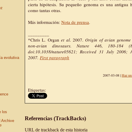
cierta hipótesis. Su pequeño genoma es una antigua h
ez
como tantas otras.
Más información:
Nota de prensa
.
_________
*Chris L. Organ
et al
. 2007.
Origin of avian genome 
non-avian dinosaurs. Nature 446, 180-184 
doi:10.1038/nature05621; Received 31 July 2006; 
2007.
First paragraph
ía evolutiva
2007-03-08 |
Haz un
Etiquetas:
ience
e los
Referencias (TrackBacks)
 Archive
e
URL de trackback de esta historia