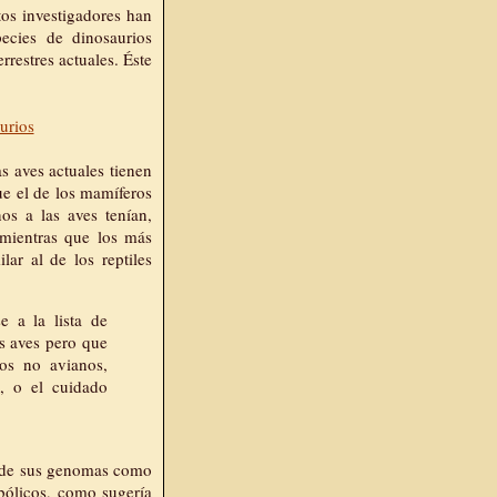
tos investigadores han
cies de dinosaurios
rrestres actuales. Éste
 aves actuales tienen
e el de los mamíferos
os a las aves tenían,
mientras que los más
lar al de los reptiles
e a la lista de
as aves pero que
os no avianos,
, o el cuidado
a" de sus genomas como
abólicos, como sugería