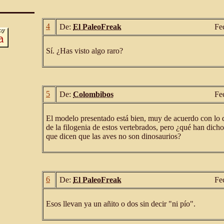
4
De:
El PaleoFreak
Fe
Sí. ¿Has visto algo raro?
5
De:
Colombibos
Fe
El modelo presentado está bien, muy de acuerdo con lo 
de la filogenia de estos vertebrados, pero ¿qué han dicho
que dicen que las aves no son dinosaurios?
6
De:
El PaleoFreak
Fe
Esos llevan ya un añito o dos sin decir "ni pío".