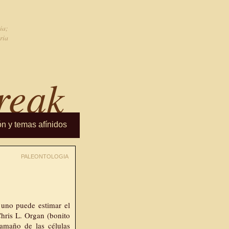
ia;
ria
reak
ón y temas afínidos
PALEONTOLOGIA
 uno puede estimar el
hris L. Organ (bonito
amaño de las células