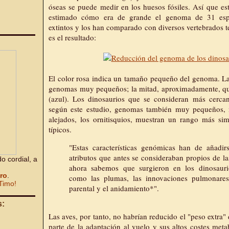
óseas se puede medir en los huesos fósiles. Así que es
estimado cómo era de grande el genoma de 31 espe
extintos y los han comparado con diversos vertebrados te
es el resultado:
El color rosa indica un tamaño pequeño del genoma. Las
genomas muy pequeños; la mitad, aproximadamente, qu
(azul). Los dinosaurios que se consideran más cercan
según este estudio, genomas también muy pequeños, 
alejados, los ornitisquios, muestran un rango más simi
típicos.
"Estas características genómicas han de añadirs
atributos que antes se consideraban propios de l
o cordial, a
ahora sabemos que surgieron en los dinosauri
bro
.
como las plumas, las innovaciones pulmonares
Timo!
parental y el anidamiento*".
s:
Las aves, por tanto, no habrían reducido el "peso extr
parte de la adaptación al vuelo y sus altos costes met