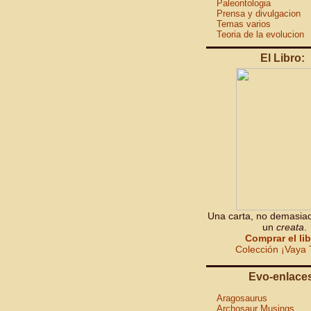
Paleontologia
Prensa y divulgacion
Temas varios
Teoria de la evolucion
El Libro:
Una carta, no demasiad
un
creata
.
Comprar el li
Colección ¡Vaya 
Evo-enlace
Aragosaurus
Archosaur Musings