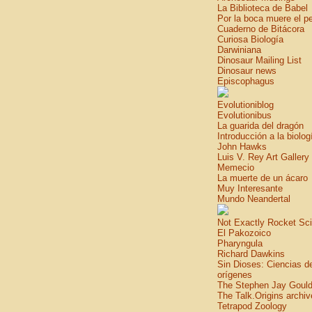
La Biblioteca de Babel
Por la boca muere el p
Cuaderno de Bitácora
Curiosa Biología
Darwiniana
Dinosaur Mailing List
Dinosaur news
Episcophagus
Evolutioniblog
Evolutionibus
La guarida del dragón
Introducción a la biolog
John Hawks
Luis V. Rey Art Gallery
Memecio
La muerte de un ácaro
Muy Interesante
Mundo Neandertal
Not Exactly Rocket Sc
El Pakozoico
Pharyngula
Richard Dawkins
Sin Dioses: Ciencias d
orígenes
The Stephen Jay Gould
The Talk.Origins archiv
Tetrapod Zoology