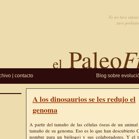
Yo no tuve infanc
tuve prehisto
F
Paleo
el
chivo
|
contacto
Blog sobre evoluci
A los dinosaurios se les redujo el
genoma
A partir del tamaño de las células óseas de un animal
tamaño de su genoma. Eso es lo que han descubierto C
nombre para un biólogo) y sus colaboradores. Y el t