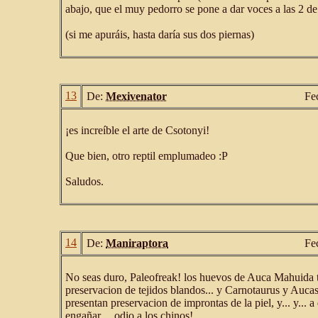
abajo, que el muy pedorro se pone a dar voces a las 2 d
(si me apuráis, hasta daría sus dos piernas)
13
De:
Mexivenator
Fe
¡es increíble el arte de Csotonyi!
Que bien, otro reptil emplumadeo :P
Saludos.
14
De:
Maniraptora
Fe
No seas duro, Paleofreak! los huevos de Auca Mahuida 
preservacion de tejidos blandos... y Carnotaurus y Auca
presentan preservacion de improntas de la piel, y... y... a
engañar.... odio a los chinos!