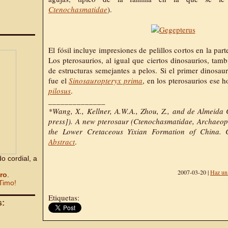
Ctenochasmatidae
).
El fósil incluye impresiones de pelillos cortos en la part
Los pterosaurios, al igual que ciertos dinosaurios, tam
de estructuras semejantes a pelos. Si el primer dinosau
fue el
Sinosauropteryx prima
, en los pterosaurios ese 
pilosus
.
______________
*Wang, X., Kellner, A.W.A., Zhou, Z., and de Almeida
press]). A new pterosaur (Ctenochasmatidae, Archaeop
the Lower Cretaceous Yixian Formation of China. 
Abstract
.
o cordial, a
2007-03-20 |
Haz un
bro
.
Timo!
Etiquetas:
s: