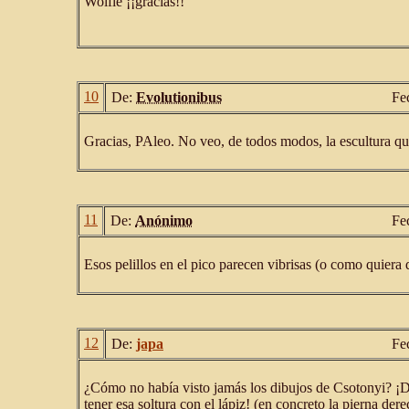
Wolfie ¡¡gracias!!
10
De:
Evolutionibus
Fe
Gracias, PAleo. No veo, de todos modos, la escultura qu
11
De:
Anónimo
Fe
Esos pelillos en el pico parecen vibrisas (o como quiera 
12
De:
japa
Fe
¿Cómo no había visto jamás los dibujos de Csotonyi? ¡D
tener esa soltura con el lápiz! (en concreto la pierna de