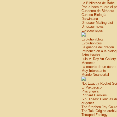
La Biblioteca de Babel
Por la boca muere el p
Cuaderno de Bitácora
Curiosa Biología
Darwiniana
Dinosaur Mailing List
Dinosaur news
Episcophagus
Evolutioniblog
Evolutionibus
La guarida del dragón
Introducción a la biolog
John Hawks
Luis V. Rey Art Gallery
Memecio
La muerte de un ácaro
Muy Interesante
Mundo Neandertal
Not Exactly Rocket Sc
El Pakozoico
Pharyngula
Richard Dawkins
Sin Dioses: Ciencias d
orígenes
The Stephen Jay Gould
The Talk.Origins archiv
Tetrapod Zoology