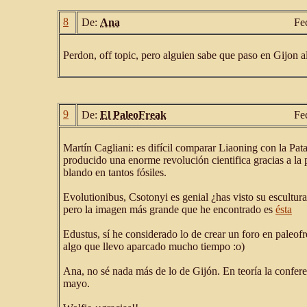
8
De:
Ana
Fe
Perdon, off topic, pero alguien sabe que paso en Gijon al
9
De:
El PaleoFreak
Fe
Martín Cagliani: es difícil comparar Liaoning con la Pata
producido una enorme revolución cientifica gracias a la 
blando en tantos fósiles.
Evolutionibus, Csotonyi es genial ¿has visto su escultura
pero la imagen más grande que he encontrado es
ésta
Edustus, sí he considerado lo de crear un foro en paleofr
algo que llevo aparcado mucho tiempo :o)
Ana, no sé nada más de lo de Gijón. En teoría la confere
mayo.