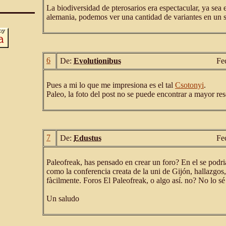
La biodiversidad de pterosarios era espectacular, ya sea e
alemania, podemos ver una cantidad de variantes en un s
6
De:
Evolutionibus
Fe
Pues a mi lo que me impresiona es el tal
Csotonyi
.
Paleo, la foto del post no se puede encontrar a mayor re
7
De:
Edustus
Fe
Paleofreak, has pensado en crear un foro? En el se podr
como la conferencia creata de la uni de Gijón, hallazgos
fàcilmente. Foros El Paleofreak, o algo así. no? No lo sé 
Un saludo