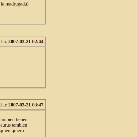
e la madrugada)
cha:
2007-03-21 02:44
cha:
2007-03-21 03:47
tambien tienen
saurus tambien
 quien quiero