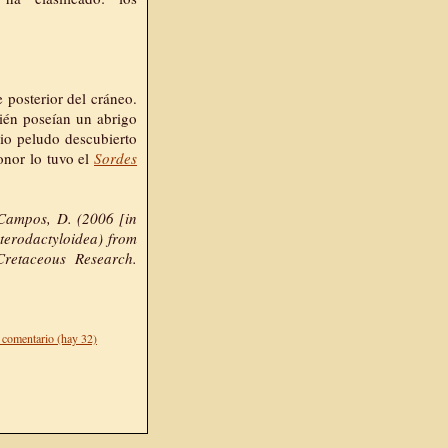
e posterior del cráneo.
bién poseían un abrigo
rio peludo descubierto
honor lo tuvo el
Sordes
 Campos, D. (2006 [in
terodactyloidea) from
Cretaceous Research.
 comentario (hay 32)