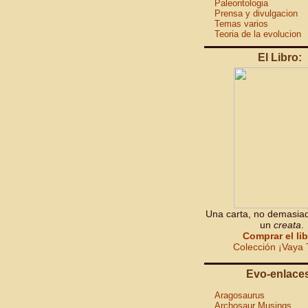
Paleontologia
Prensa y divulgacion
Temas varios
Teoria de la evolucion
El Libro:
Una carta, no demasiad
un
creata
.
Comprar el li
Colección ¡Vaya 
Evo-enlace
Aragosaurus
Archosaur Musings