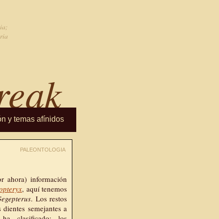
ia;
ria
reak
ón y temas afínidos
PALEONTOLOGIA
r ahora) información
iopteryx
, aquí tenemos
egepterus
. Los restos
 dientes semejantes a
a clasificado: los