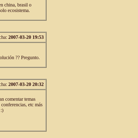
n china, brasil o
olo ecosistema.
cha:
2007-03-20 19:53
solución ?? Pregunto.
cha:
2007-03-20 20:32
ian comentar temas
, conferencias, etc más
:)