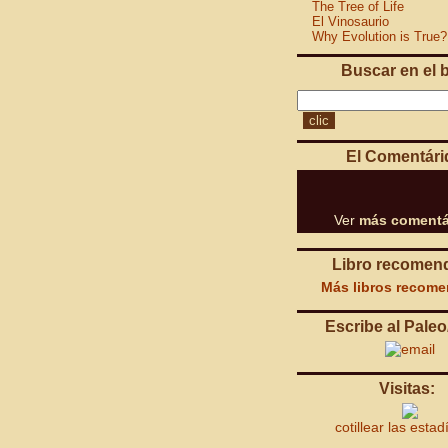
The Tree of Life
El Vinosaurio
Why Evolution is True?
Buscar en el 
El Comentári
Ver
más comentá
Libro recomen
Más libros recom
Escribe al Paleo
Visitas:
cotillear las estad