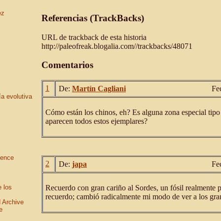
ez
Referencias (TrackBacks)
URL de trackback de esta historia
http://paleofreak.blogalia.com//trackbacks/48071
Comentarios
1
De:
Martín Cagliani
Fe
ía evolutiva
Cómo están los chinos, eh? Es alguna zona especial tipo
aparecen todos estos ejemplares?
ience
2
De:
japa
Fe
e los
Recuerdo con gran cariño al Sordes, un fósil realmente p
recuerdo; cambió radicalmente mi modo de ver a los gran
 Archive
e