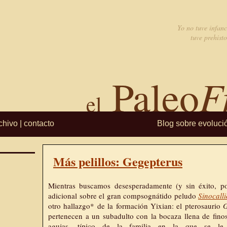
Yo no tuve infanc
tuve prehisto
F
Paleo
el
chivo
|
contacto
Blog sobre evoluci
Más pelillos: Gegepterus
Mientras buscamos desesperadamente (y sin éxito, po
adicional sobre el gran compsognátido peludo
Sinocall
otro hallazgo* de la formación Yixian: el pterosaurio
G
pertenecen a un subadulto con la bocaza llena de finos
agujas, típico de la familia en la que se le h