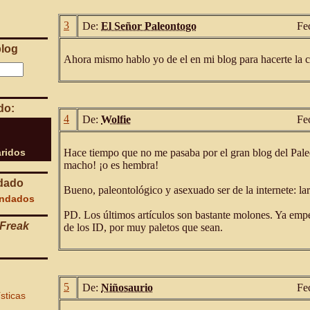
3
De:
El Señor Paleontogo
Fe
blog
Ahora mismo hablo yo de el en mi blog para hacerte la 
do:
4
De:
Wolfie
Fe
ridos
Hace tiempo que no me pasaba por el gran blog del Pale
macho! ¡o es hembra!
dado
Bueno, paleontológico y asexuado ser de la internete: lar
endados
PD. Los últimos artículos son bastante molones. Ya em
Freak
de los ID, por muy paletos que sean.
5
De:
Niñosaurio
Fe
ísticas