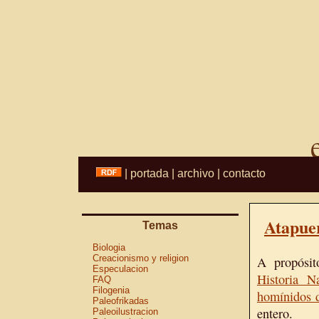
|
portada
|
archivo
|
contacto
Atapue
Temas
Biologia
Creacionismo y religion
A propósit
Especulacion
Historia Na
FAQ
Filogenia
homínidos 
Paleofrikadas
entero.
Paleoilustracion