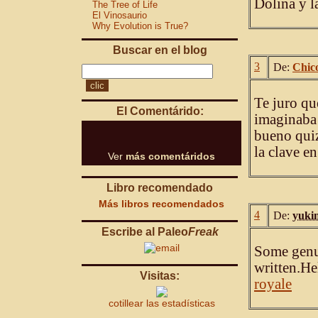
Dolina y l
The Tree of Life
El Vinosaurio
Why Evolution is True?
Buscar en el blog
3
De:
Chic
Te juro qu
El Comentárido:
imaginaba 
bueno quiz
la clave en
Ver
más comentáridos
Libro recomendado
Más libros recomendados
4
De:
yuki
Escribe al Paleo
Freak
Some genui
written.He
Visitas:
royale
cotillear las estadísticas