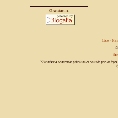
Gracias a:
Inicio
>
Hist
©2
Sub
"Si la miseria de nuestros pobres no es causada por las leyes 
(