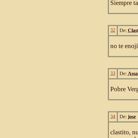
Siempre ta
32
De:
Clast
no te enojí
33
De:
Ass
Pobre Verg
34
De:
jose
clastito, 