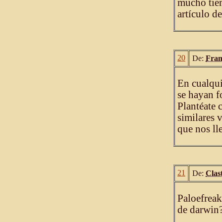
mucho tiem
artículo d
20
De:
Fran
En cualqui
se hayan f
Plantéate 
similares 
que nos ll
21
De:
Clast
Paloefreak
de darwin?