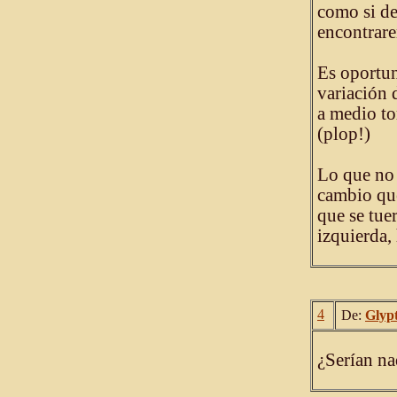
como si de
encontrar
Es oportun
variación
a medio to
(plop!)
Lo que no 
cambio que
que se tue
izquierda,
4
De:
Glyp
¿Serían na