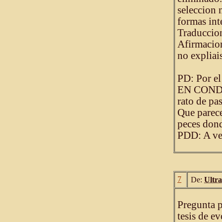
seleccion 
formas int
Traduccion
Afirmacio
no expliai
PD: Por e
EN CONDIC
rato de pas
Que parece
peces dond
PDD: A ve
7
De:
Ultr
Pregunta p
tesis de e