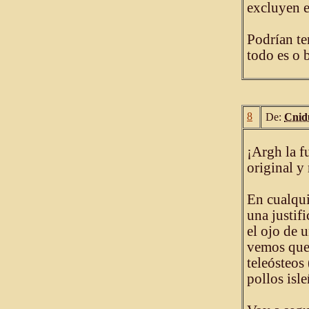
excluyen e
Podrían te
todo es o 
8
De:
Cnid
¡Argh la f
original y
En cualqui
una justif
el ojo de u
vemos que
teleósteos
pollos isl