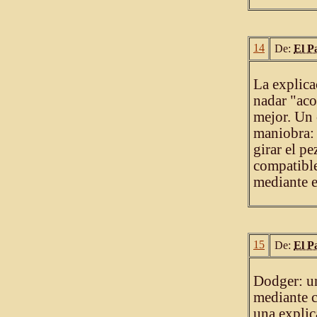
14
De:
El P
La explica
nadar "aco
mejor. Un 
maniobra: 
girar el pe
compatible 
mediante es
15
De:
El P
Dodger: un
mediante c
una explica