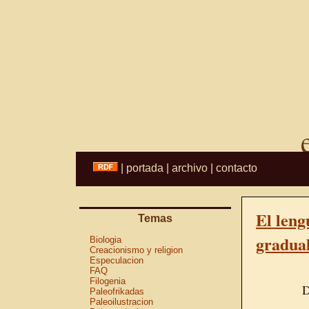
|
portada
|
archivo
|
contacto
El leng
Temas
gradua
Biologia
Creacionismo y religion
Especulacion
FAQ
Filogenia
D
Paleofrikadas
Paleoilustracion