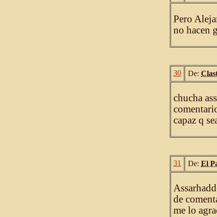
Pero Aleja
no hacen g
30
De:
Clast
chucha ass
comentario
capaz q sea
31
De:
El P
Assarhadd
de comenta
me lo agra