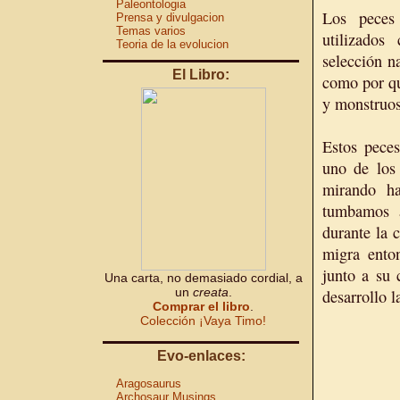
Paleontologia
Los peces 
Prensa y divulgacion
Temas varios
utilizados
Teoria de la evolucion
selección n
El Libro:
como por qu
y monstruos
Estos peces
uno de los
mirando ha
tumbamos a
durante la 
migra enton
junto a su
Una carta, no demasiado cordial, a
un
creata
.
desarrollo l
Comprar el libro
.
Colección ¡Vaya Timo!
Evo-enlaces:
Aragosaurus
Archosaur Musings