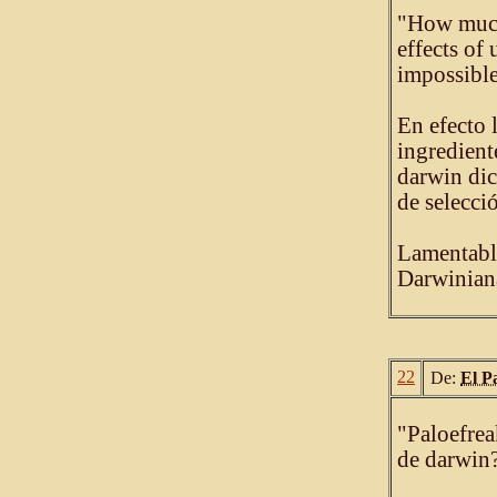
"How much 
effects of
impossible
En efecto 
ingredient
darwin dic
de selecci
Lamentabl
Darwinian
22
De:
El P
"Paloefrea
de darwin