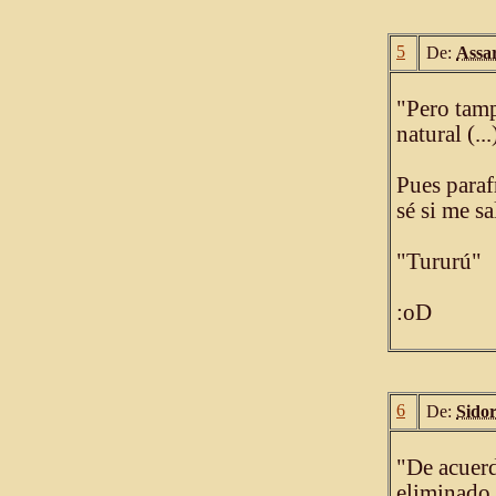
5
De:
Assa
"Pero tamp
natural (...
Pues paraf
sé si me sa
"Tururú"
:oD
6
De:
Sido
"De acuerd
eliminado.