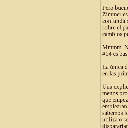
Pero bueno
Zimmer est
confundáis
sobre el p
cambios po
Mmmm. No 
#14 es bas
La única d
en las pri
Una explic
menos prob
que empez
emplearan 
sabemos lo
utiliza o s
dispararía