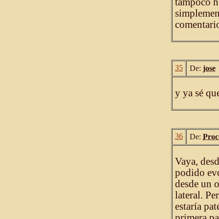
tampoco he
simplement
comentario
35
De:
jose
y ya sé qu
36
De:
Proc
Vaya, desd
podido evo
desde un o
lateral. Pe
estaría pa
primera pa