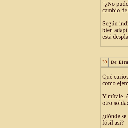
"¿No pudo 
cambio del
Según indi
bien adapt
está despl
39
De:
El r
Qué curios
como ejem
Y mírale. 
otro solda
¿dónde se 
fósil así?