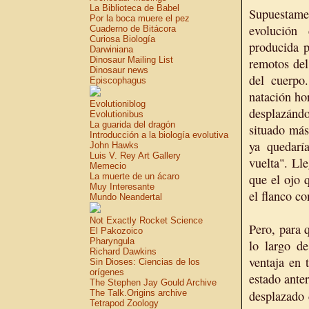
La Biblioteca de Babel
Supuestame
Por la boca muere el pez
evolución
Cuaderno de Bitácora
Curiosa Biología
producida p
Darwiniana
Dinosaur Mailing List
remotos del
Dinosaur news
del cuerpo
Episcophagus
natación ho
Evolutioniblog
desplazánd
Evolutionibus
La guarida del dragón
situado más
Introducción a la biología evolutiva
ya quedaría
John Hawks
Luis V. Rey Art Gallery
vuelta". Ll
Memecio
La muerte de un ácaro
que el ojo 
Muy Interesante
el flanco co
Mundo Neandertal
Not Exactly Rocket Science
Pero, para 
El Pakozoico
Pharyngula
lo largo de
Richard Dawkins
ventaja en 
Sin Dioses: Ciencias de los
orígenes
estado ante
The Stephen Jay Gould Archive
The Talk.Origins archive
desplazado 
Tetrapod Zoology