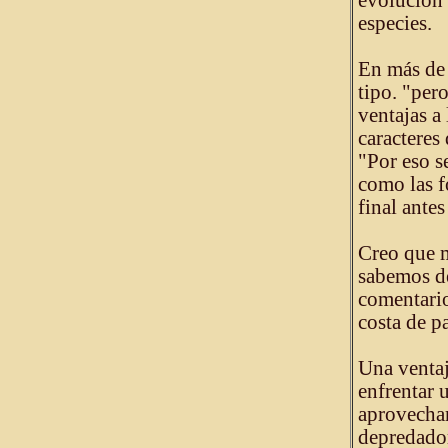
evolución 
especies.
En más de 
tipo. "per
ventajas a 
caracteres
"Por eso s
como las f
final antes
Creo que 
sabemos de
comentario
costa de p
Una ventaj
enfrentar 
aprovecham
depredador