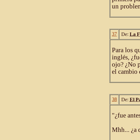
un problem
37
De:
La F
Para los q
inglés, ¿f
ojo? ¿No p
el cambio 
38
De:
El P
"¿fue ante
Mhh... ¿a 