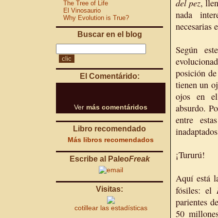
del pez
, ll
The Tree of Life
El Vinosaurio
nada inter
Why Evolution is True?
necesarias e
Buscar en el blog
Según est
evoluciona
posición de
El Comentárido:
tienen un o
ojos en el
absurdo. Po
Ver
más comentáridos
entre esta
Libro recomendado
inadaptados
Más libros recomendados
¡Tururú!
Escribe al Paleo
Freak
Aquí está l
fósiles: el
Visitas:
parientes d
cotillear las estadísticas
50 millone