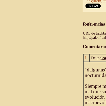
lenguado
,
f
Referencias
URL de trackbac
http://paleofre
Comentario
1
De:
paleo
"dalgunas"
nocturnid
Siempre me
mal que su
evolución 
macroevolu