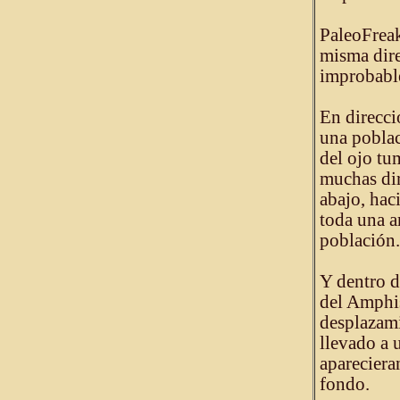
PaleoFreak
misma dire
improbable
En direcci
una poblac
del ojo t
muchas dir
abajo, hac
toda una a
población.
Y dentro d
del Amphis
desplazami
llevado a 
aparecieran
fondo.