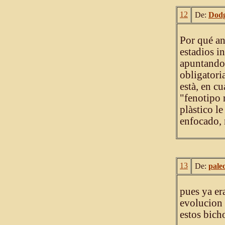
12
De:
Dod
Por qué ant
estadios i
apuntando 
obligatori
està, en cu
"fenotipo 
plàstico l
enfocado, 
13
De:
pale
pues ya er
evolucion 
estos bich