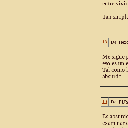
entre vivir
Tan simple
18
De:
Hex
Me sigue p
eso es un 
Tal como l
absurdo...
19
De:
El P
Es absurdo 
examinar d