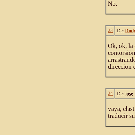
No.
23
De:
Dod
Ok, ok, la
contorsión
arrastrand
direccion 
24
De:
jose
vaya, clast
traducir s