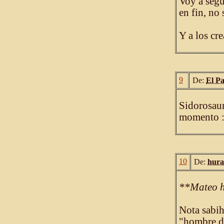
Voy a segu
en fin, no
Y a los cre
9
De:
El P
Sidorosaur
momento 
10
De:
hura
**Mateo h
Nota sabih
"hombre de