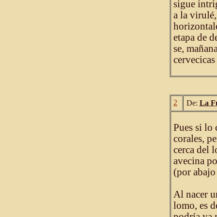
sigue intr
a la virulé
horizontal
etapa de d
se, mañana
cervecicas
2
De:
La F
Pues si lo
corales, p
cerca del 
avecina po
(por abajo
Al nacer u
lomo, es de
podría ya 