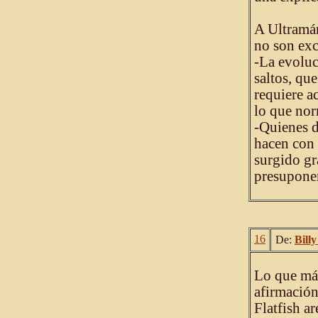
A Ultramán
no son exc
-La evoluc
saltos, qu
requiere a
lo que nor
-Quienes d
hacen con 
surgido gr
presupone
16
De:
Bill
Lo que más
afirmació
Flatfish ar