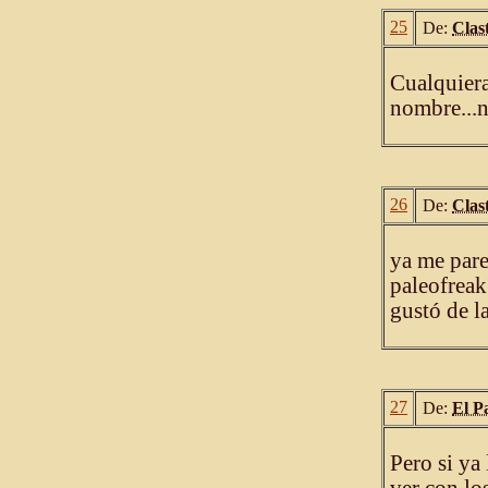
25
De:
Clast
Cualquiera
nombre...n
26
De:
Clast
ya me pare
paleofreak
gustó de l
27
De:
El P
Pero si ya