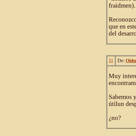
fraidmen).
Reconozco
que en est
del desarr
11
De:
Oid
Muy intere
encontramo
Sabemos ya 
útilun desp
¿no?