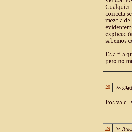
ver con lo
Cualquier 
correcta s
mezcla de 
evidenteme
explicació
sabemos co
Es a ti a q
pero no me
28
De:
Clast
Pos vale..
29
De:
Ass