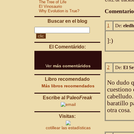
The Tree of Life
El Vinosaurio
Comentario
Why Evolution is True?
Buscar en el blog
1
De:
eled
]:)
El Comentárido:
Ver
más comentáridos
2
De:
El S
Libro recomendado
No dudo qu
Más libros recomendados
cuestiono 
cabelludo.
Escribe al Paleo
Freak
baratillo 
otra cosa.
Visitas:
cotillear las estadísticas