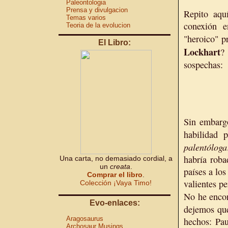
Paleontologia
Prensa y divulgacion
Repito aqu
Temas varios
conexión e
Teoria de la evolucion
"heroico" p
El Libro:
Lockhart
sospechas:
Sin embargo
habilidad 
palentóloga
habría roba
Una carta, no demasiado cordial, a
un
creata
.
países a lo
Comprar el libro
.
valientes p
Colección ¡Vaya Timo!
No he enco
Evo-enlaces:
dejemos que
Aragosaurus
hechos: Pau
Archosaur Musings