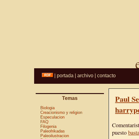
|
portada
|
archivo
|
contacto
Paul Se
Temas
harrypo
Biologia
Creacionismo y religion
Especulacion
FAQ
Comentarist
Filogenia
Paleofrikadas
puesto
bast
Paleoilustracion