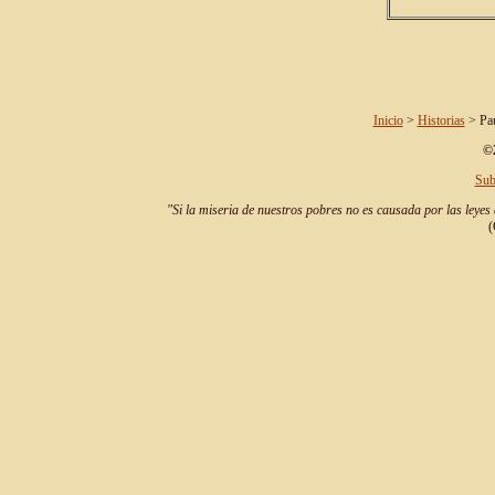
Inicio
>
Historias
> Pau
©2
Sub
"Si la miseria de nuestros pobres no es causada por las leyes 
(