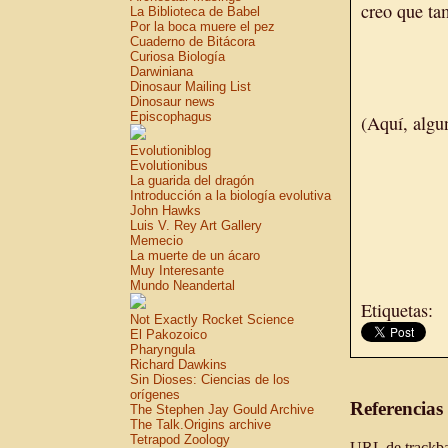
creo que ta
La Biblioteca de Babel
Por la boca muere el pez
Cuaderno de Bitácora
Curiosa Biología
Darwiniana
Dinosaur Mailing List
Dinosaur news
Episcophagus
(Aquí, alg
Evolutioniblog
Evolutionibus
La guarida del dragón
Introducción a la biología evolutiva
John Hawks
Luis V. Rey Art Gallery
Memecio
La muerte de un ácaro
Muy Interesante
Mundo Neandertal
Etiquetas:
Not Exactly Rocket Science
El Pakozoico
Pharyngula
Richard Dawkins
Sin Dioses: Ciencias de los
orígenes
Referencias
The Stephen Jay Gould Archive
The Talk.Origins archive
Tetrapod Zoology
URL de trackbac