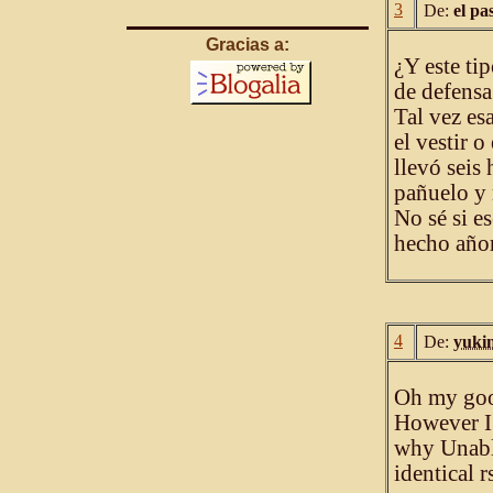
3
De:
el pa
Gracias a:
¿Y este tip
de defensa
Tal vez es
el vestir 
llevó seis
pañuelo y 
No sé si e
hecho añor
4
De:
yuki
Oh my goo
However I 
why Unable
identical 