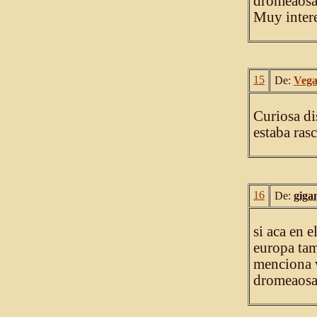
dromeaosau
Muy intere
15
De:
Veg
Curiosa di
estaba ras
16
De:
giga
si aca en e
europa tam
menciona v
dromeaosa