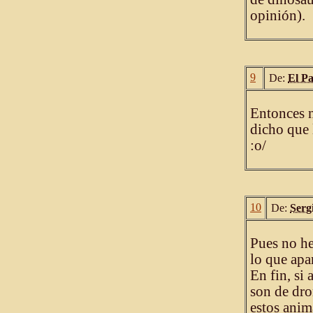
opinión).
9
De:
El P
Entonces n
dicho que 
:o/
10
De:
Serg
Pues no he
lo que apa
En fin, si
son de dro
estos anim