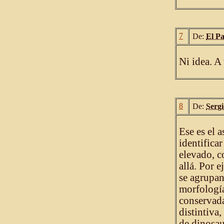
7
De:
El P
Ni idea. A
8
De:
Sergi
Ese es el 
identifica
elevado, c
allá. Por 
se agrupan
morfología
conservad
distintiva,
de dinosau