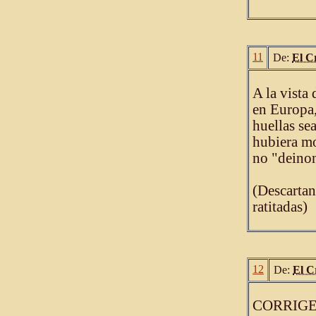
11
De:
El C
A la vista
en Europa,
huellas se
hubiera mo
no "deinon
(Descartan
ratitadas)
12
De:
El C
CORRIG