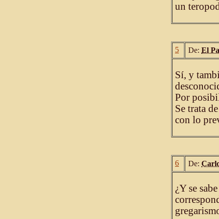
un teropod
5
De:
El P
Sí, y tamb
desconocido
Por posibil
Se trata d
con lo pre
6
De:
Carl
¿Y se sabe
correspond
gregarism