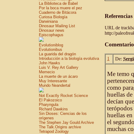
La Biblioteca de Babel
Por la boca muere el pez
Cuaderno de Bitácora
Referencias
Curiosa Biología
Darwiniana
Dinosaur Mailing List
URL de trackbac
Dinosaur news
http://paleofre
Episcophagus
Comentario
Evolutioniblog
Evolutionibus
La guarida del dragón
1
Introducción a la biología evolutiva
De:
Sergi
John Hawks
Luis V. Rey Art Gallery
Memecio
Me temo qu
La muerte de un ácaro
pertenecen
Muy Interesante
Mundo Neandertal
como parag
huellas de
Not Exactly Rocket Science
El Pakozoico
decían que
Pharyngula
terópodos 
Richard Dawkins
Sin Dioses: Ciencias de los
huellas en
orígenes
el segundo
The Stephen Jay Gould Archive
The Talk.Origins archive
muchas cos
Tetrapod Zoology