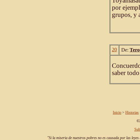
Toyamasaur
por ejempl
grupos, y 
20
De:
Tero
Concuerdo
saber todo
Inicio
>
Historias
©2
Sub
"Si la miseria de nuestros pobres no es causada por las leyes 