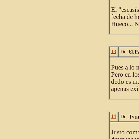
El "escasí
fecha de h
Hueco... N
13
De:
El P
Pues a lo 
Pero en lo
dedo es me
apenas exi
14
De:
Tyra
Justo como