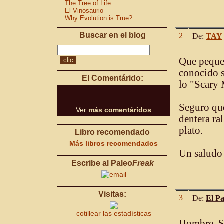
The Tree of Life
El Vinosaurio
Why Evolution is True?
Buscar en el blog
2
De:
TAY
Que pequeñ
conocido s
El Comentárido:
lo "Scary 
Seguro que
Ver
más comentáridos
dentera ral
plato.
Libro recomendado
Más libros recomendados
Un saludo
Escribe al Paleo
Freak
Visitas:
3
De:
El P
cotillear las estadísticas
Hombre, Se