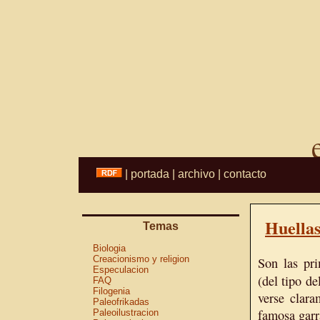
|
portada
|
archivo
|
contacto
Huellas
Temas
Biologia
Creacionismo y religion
Son las pri
Especulacion
(del tipo de
FAQ
Filogenia
verse clara
Paleofrikadas
famosa garr
Paleoilustracion