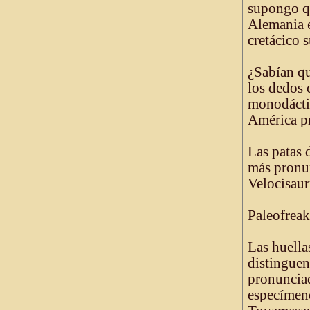
supongo qu
Alemania e
cretácico s
¿Sabían qu
los dedos 
monodáctil
América pr
Las patas 
más pronun
Velocisaur
Paleofreak
Las huella
distinguen
pronunciad
especímene