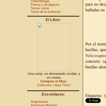
Paleontologia
para no des
Prensa y divulgacion
Temas varios
halladas en
Teoria de la evolucion
El Libro:
Por el mome
huellas, que
Velocirapto
concreto (
huellas ale
Una carta, no demasiado cordial, a
un
creata
.
Comprar el libro
.
Colección ¡Vaya Timo!
Evo-enlaces:
Etiquetas:
V
Aragosaurus
Archosaur Musings