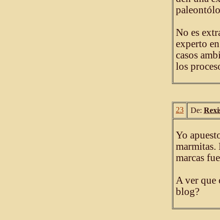
paleontólo
No es extr
experto en
casos ambi
los proces
23
De:
Rexi
Yo apuesto
marmitas. 
marcas fue
A ver que 
blog?