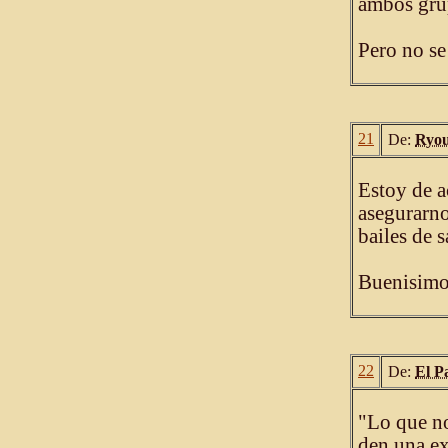
ambos grup
Pero no se 
21
De:
Ryo
Estoy de a
asegurarno
bailes de s
Buenisimo
22
De:
El P
"Lo que no
den una ex