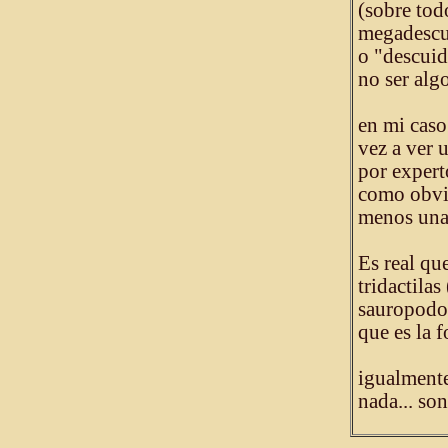
(sobre tod
megadescub
o "descuid
no ser alg
en mi caso
vez a ver 
por expert
como obvio
menos una 
Es real qu
tridactila
sauropodom
que es la f
igualmente
nada... son