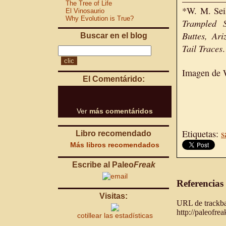
The Tree of Life
*W. M. Sei
El Vinosaurio
Why Evolution is True?
Trampled S
Buttes, Ari
Buscar en el blog
Tail Traces
Imagen de W
El Comentárido:
Ver
más comentáridos
Etiquetas:
s
Libro recomendado
Más libros recomendados
Escribe al Paleo
Freak
Referencias
Visitas:
URL de trackbac
http://paleofre
cotillear las estadísticas