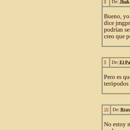
8
De:
Jhak
Bueno, yo
dice jmgpr
podrían se
creo que p
9
De:
El P
Pero es q
terópodos 
10
De:
Brav
No estoy m