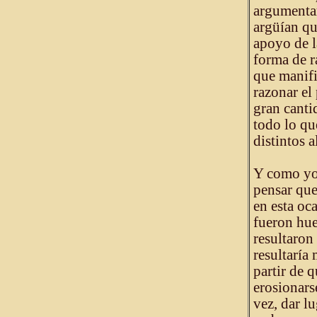
argumentar
argüían qu
apoyo de l
forma de r
que manifi
razonar el
gran canti
todo lo qu
distintos 
Y como yo 
pensar que
en esta oc
fueron hue
resultaron 
resultaría
partir de q
erosionars
vez, dar lu