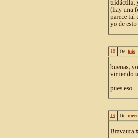
tridáctila
(hay una f
parece tal
yo de esto
18
De:
luis
buenas, yo
viniendo u
pues eso.
19
De:
mer
Bravaura 