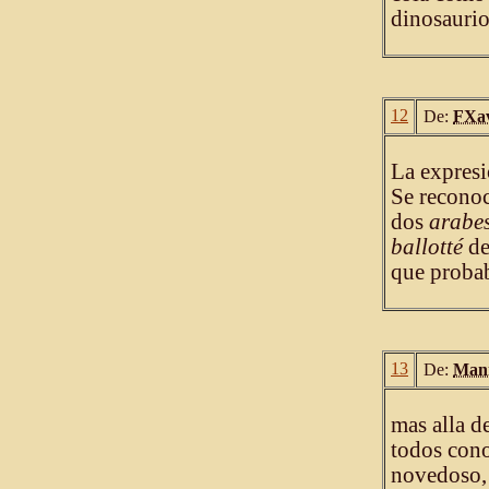
dinosaurio
12
De:
FXav
La expresi
Se reconoc
dos
arabe
ballotté
de
que probab
13
De:
Mani
mas alla d
todos con
novedoso, 