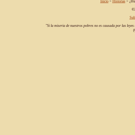
Inicio
>
Historias
> ¿Hue
©2
Sub
"Si la miseria de nuestros pobres no es causada por las leyes 
(