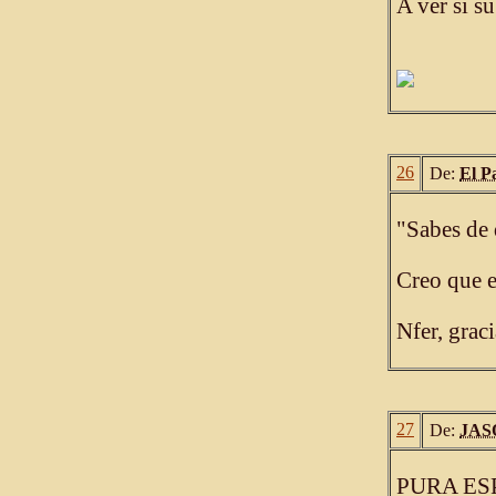
A ver si su
26
De:
El P
"Sabes de 
Creo que e
Nfer, graci
27
De:
JAS
PURA ES