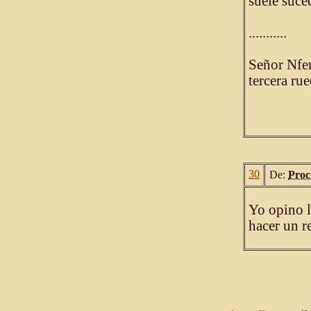
suele suced
...........
Señor Nfer
tercera ru
30
De:
Proc
Yo opino l
hacer un r