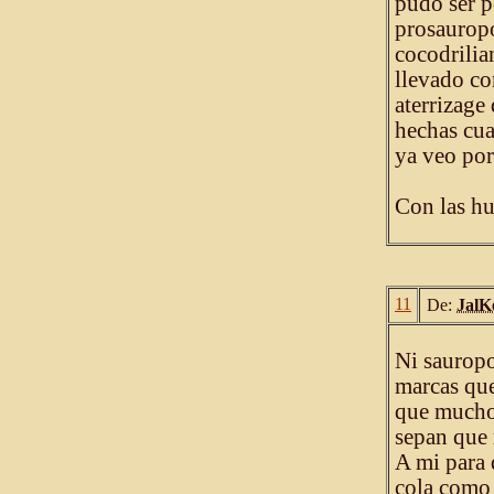
pudo ser p
prosauropo
cocodrilia
llevado co
aterrizage 
hechas cua
ya veo por
Con las hu
11
De:
JalK
Ni sauropo
marcas que
que mucho
sepan que
A mi para 
cola como 