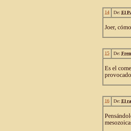
14
De:
El P
Joer, cómo
15
De:
Frem
Es el come
provocados
16
De:
El r
Pensándolo
mesozoica