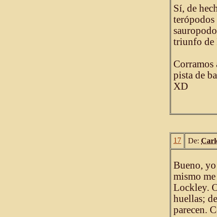
Sí, de hec
terópodos 
sauropodom
triunfo de
Corramos a
pista de b
XD
17
De:
Carl
Bueno, yo 
mismo me e
Lockley. 
huellas; d
parecen. C