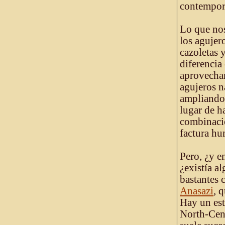
contempor
Lo que nos 
los agujero
cazoletas 
diferencia
aprovechan
agujeros n
ampliando 
lugar de h
combinació
factura hu
Pero, ¿y e
¿existía a
bastantes c
Anasazi
, 
Hay un es
North-Cent