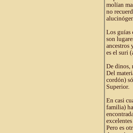
molían maí
no recuerd
alucinógen
Los guías q
son lugare
ancestros 
es el suri 
De dinos, 
Del materi
cordón) só
Superior.
En casi cu
familia) h
encontradas
excelentes
Pero es otr