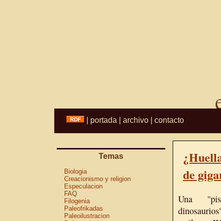
|
portada
|
archivo
|
contacto
¿Huella
Temas
de giga
Biologia
Creacionismo y religion
Especulacion
FAQ
Una "pi
Filogenia
Paleofrikadas
dinosaurios"
Paleoilustracion