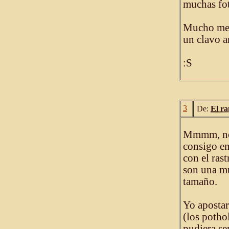
muchas fot
Mucho me t
un clavo ar
:S
3
De:
El ra
Mmmm, no s
consigo en
con el ras
son una mu
tamaño.
Yo apostar
(los potho
pudiera se