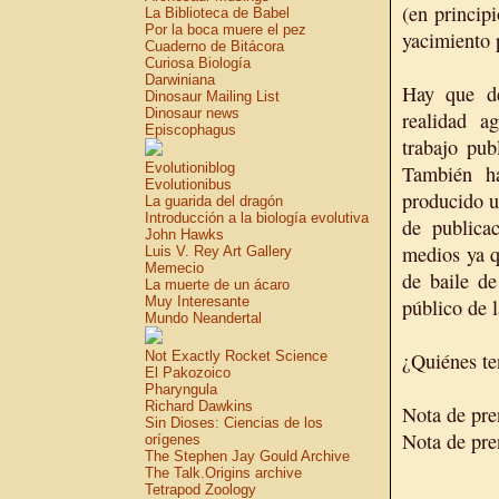
(en principi
La Biblioteca de Babel
Por la boca muere el pez
yacimiento p
Cuaderno de Bitácora
Curiosa Biología
Darwiniana
Hay que de
Dinosaur Mailing List
Dinosaur news
realidad a
Episcophagus
trabajo pub
Evolutioniblog
También h
Evolutionibus
producido u
La guarida del dragón
Introducción a la biología evolutiva
de publicac
John Hawks
medios ya q
Luis V. Rey Art Gallery
Memecio
de baile de
La muerte de un ácaro
Muy Interesante
público de l
Mundo Neandertal
Not Exactly Rocket Science
¿Quiénes te
El Pakozoico
Pharyngula
Richard Dawkins
Nota de pr
Sin Dioses: Ciencias de los
Nota de pr
orígenes
The Stephen Jay Gould Archive
The Talk.Origins archive
Tetrapod Zoology
_________