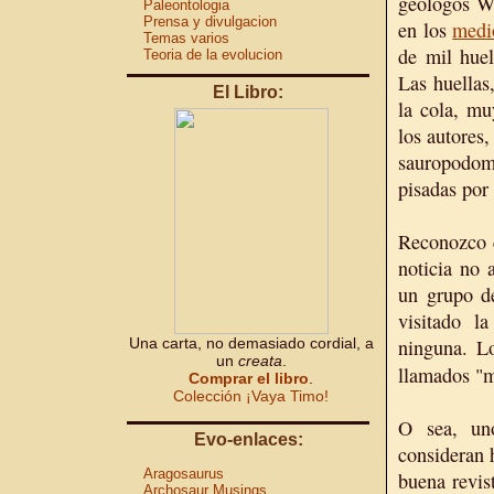
geólogos W.
Paleontologia
Prensa y divulgacion
en los
medi
Temas varios
de mil hue
Teoria de la evolucion
Las huellas,
El Libro:
la cola, mu
los autores,
sauropodomo
pisadas por
Reconozco q
noticia no 
un grupo de
visitado l
Una carta, no demasiado cordial, a
ninguna. Lo
un
creata
.
llamados "m
Comprar el libro
.
Colección ¡Vaya Timo!
O sea, un
Evo-enlaces:
consideran 
Aragosaurus
buena revis
Archosaur Musings