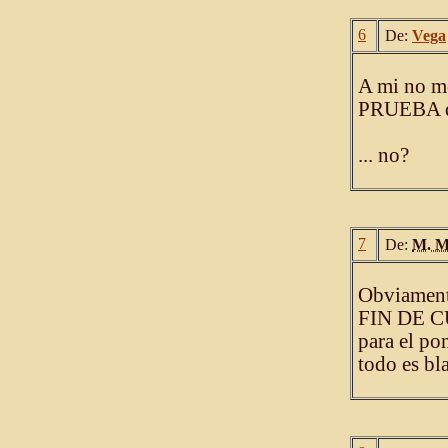
6
De:
Vega
A mi no me
PRUEBA qu
... no?
7
De:
M. M
Obviament
FIN DE CU
para el po
todo es bl