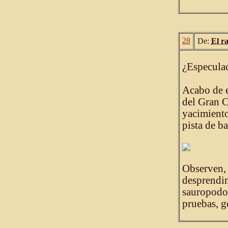
28
De:
El r
¿Especulac
Acabo de e
del Gran 
yacimiento
pista de ba
Observen, 
desprendim
sauropodo
pruebas, g