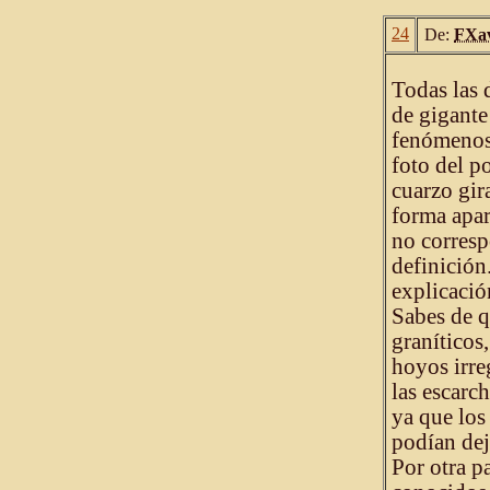
24
De:
FXav
Todas las 
de gigante 
fenómenos 
foto del p
cuarzo gir
forma apar
no corresp
definición
explicació
Sabes de q
graníticos
hoyos irre
las escarch
ya que los
podían dej
Por otra p