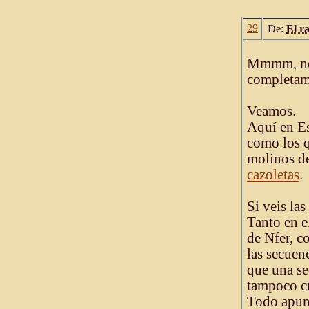
29
De:
El r
Mmmm, no,
completame
Veamos.
Aquí en Es
como los q
molinos de
cazoletas
.
Si veis las
Tanto en e
de Nfer, c
las secuen
que una se
tampoco cr
Todo apunt