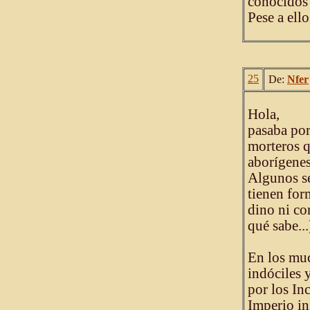
conocidos 
Pese a ello
25
De:
Nfer
Hola,
pasaba por
morteros q
aborígenes
Algunos se
tienen for
dino ni co
qué sabe...
En los mu
indóciles 
por los In
Imperio in