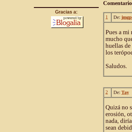
Comentario
Gracias a:
1
De:
jmgp
Pues a mi 
mucho que 
huellas de
los terópo
Saludos.
2
De:
Tay
Quizá no s
erosión, o
nada, dirí
sean debid