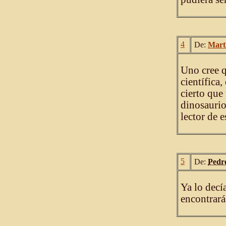
4
De:
Mart
Uno cree q
científica,
cierto que 
dinosaurio
lector de 
5
De:
Pedro
Ya lo decí
encontrará