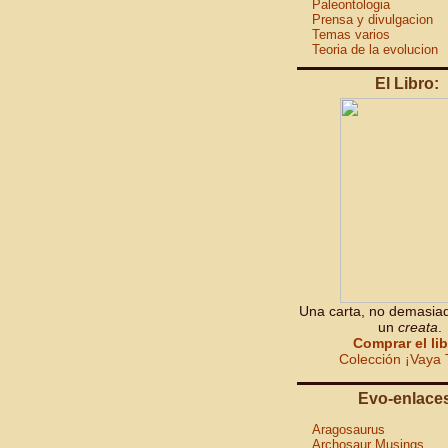
Paleontologia
Prensa y divulgacion
Temas varios
Teoria de la evolucion
El Libro:
Una carta, no demasiad
un
creata
.
Comprar el li
Colección ¡Vaya 
Evo-enlace
Aragosaurus
Archosaur Musings