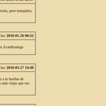
rris, pero tranquilos,
cha:
2010-01-26 00:32
 un Acanthostega
cha:
2010-03-27 14:40
o a la huellas de
s más viejas que ese