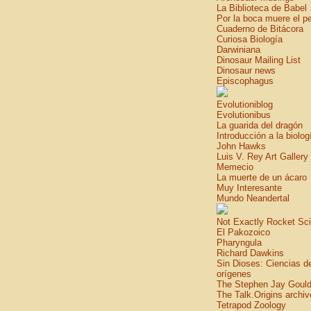
La Biblioteca de Babel
Por la boca muere el p
Cuaderno de Bitácora
Curiosa Biología
Darwiniana
Dinosaur Mailing List
Dinosaur news
Episcophagus
Evolutioniblog
Evolutionibus
La guarida del dragón
Introducción a la biolog
John Hawks
Luis V. Rey Art Gallery
Memecio
La muerte de un ácaro
Muy Interesante
Mundo Neandertal
Not Exactly Rocket Sc
El Pakozoico
Pharyngula
Richard Dawkins
Sin Dioses: Ciencias d
orígenes
The Stephen Jay Gould
The Talk.Origins archiv
Tetrapod Zoology