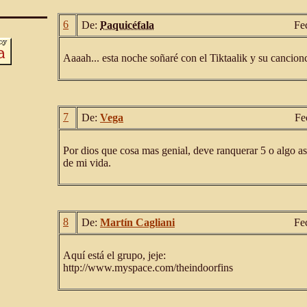
6
De:
Paquicéfala
Fe
Aaaah... esta noche soñaré con el Tiktaalik y su cancioncill
7
De:
Vega
Fe
Por dios que cosa mas genial, deve ranquerar 5 o algo as
de mi vida.
8
De:
Martín Cagliani
Fe
Aquí está el grupo, jeje:
http://www.myspace.com/theindoorfins