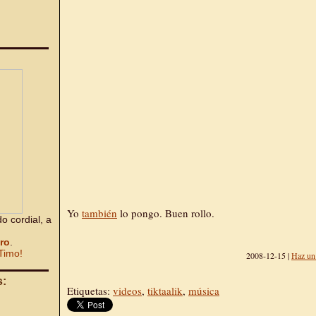
Yo
también
lo pongo. Buen rollo.
o cordial, a
bro
.
Timo!
2008-12-15 |
Haz un
s:
Etiquetas:
videos
,
tiktaalik
,
música