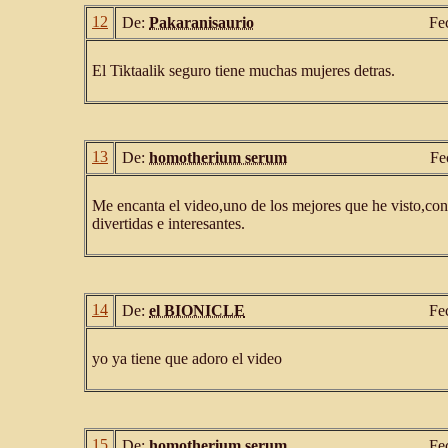
12
De:
Pakaranisaurio
Fe
El Tiktaalik seguro tiene muchas mujeres detras.
13
De:
homotherium serum
Fe
Me encanta el video,uno de los mejores que he visto,con
divertidas e interesantes.
14
De:
el BIONICLE
Fe
yo ya tiene que adoro el video
15
De:
homotherium serum
Fe