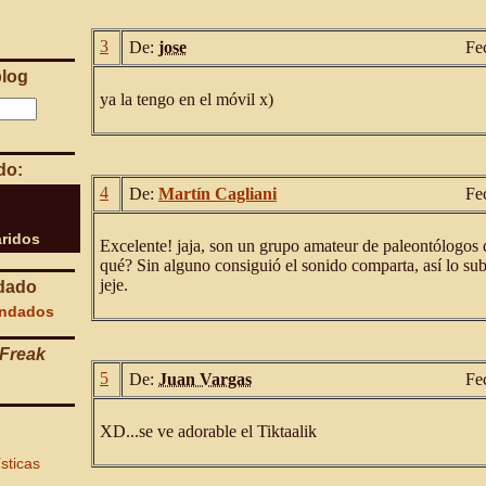
3
De:
jose
Fe
blog
ya la tengo en el móvil x)
do:
4
De:
Martín Cagliani
Fe
ridos
Excelente! jaja, son un grupo amateur de paleontólogos
qué? Sin alguno consiguió el sonido comparta, así lo su
jeje.
dado
endados
Freak
5
De:
Juan Vargas
Fe
XD...se ve adorable el Tiktaalik
ísticas