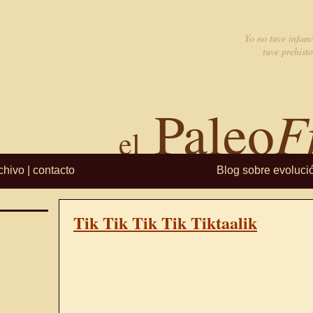
Yo no tuve infanc
tuve prehisto
F
Paleo
el
chivo
|
contacto
Blog sobre evoluci
Tik Tik Tik Tik Tiktaalik