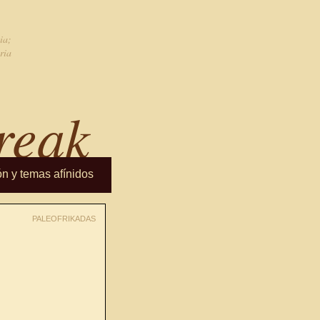
ia;
ria
reak
ón y temas afínidos
PALEOFRIKADAS