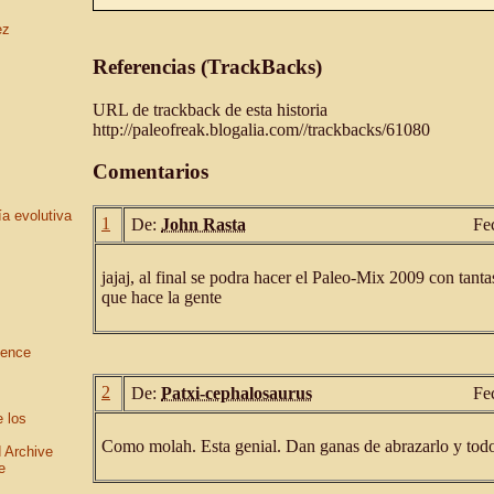
ez
Referencias (TrackBacks)
URL de trackback de esta historia
http://paleofreak.blogalia.com//trackbacks/61080
Comentarios
ía evolutiva
1
De:
John Rasta
Fe
jajaj, al final se podra hacer el Paleo-Mix 2009 con tan
que hace la gente
ience
2
De:
Patxi-cephalosaurus
Fe
e los
Como molah. Esta genial. Dan ganas de abrazarlo y tod
 Archive
e