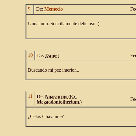
9
De:
Memecio
Fe
Uuuaauuu. Sencillamente delicioso.:)
10
De:
Daniel
Fe
Buscando mi pez interior...
11
De:
Noasaurus (Ex-
Fe
Megaodontotherium.)
¿Celos Chayanne?