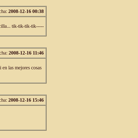
cha:
2008-12-16 00:38
a... tik-tik-tik-tik-----
cha:
2008-12-16 11:46
i en las mejores cosas
cha:
2008-12-16 15:46