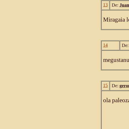
13
De:
Juan
Miragaia l
14
De
megustanu
15
De:
gero
ola paleoz