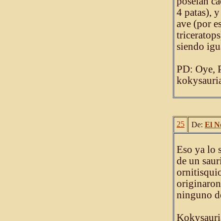
poseían ca
4 patas), 
ave (por e
triceratop
siendo igua
PD: Oye, 
kokysauria
25
De:
El N
Eso ya lo 
de un saur
ornitisqui
originaron
ninguno de
Kokysaur