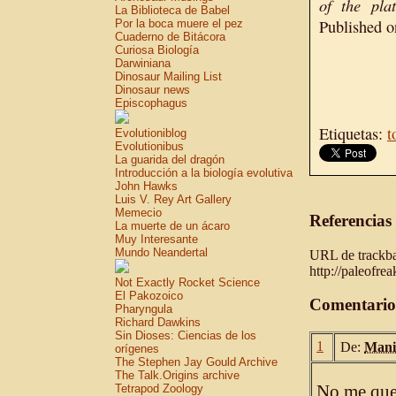
of the pla
La Biblioteca de Babel
Published o
Por la boca muere el pez
Cuaderno de Bitácora
Curiosa Biología
Darwiniana
Dinosaur Mailing List
Dinosaur news
Episcophagus
Etiquetas:
t
Evolutioniblog
Evolutionibus
La guarida del dragón
Introducción a la biología evolutiva
John Hawks
Luis V. Rey Art Gallery
Memecio
Referencias
La muerte de un ácaro
Muy Interesante
Mundo Neandertal
URL de trackbac
http://paleofre
Not Exactly Rocket Science
El Pakozoico
Comentario
Pharyngula
Richard Dawkins
Sin Dioses: Ciencias de los
1
De:
Mani
orígenes
The Stephen Jay Gould Archive
The Talk.Origins archive
Tetrapod Zoology
No me qued