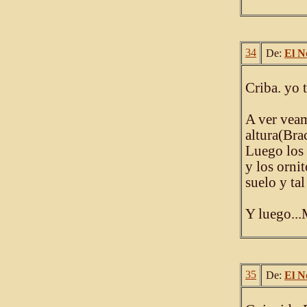
34
De:
El N
Criba. yo t
A ver veam
altura(Bra
Luego los 
y los orni
suelo y tal
Y luego...
35
De:
El N