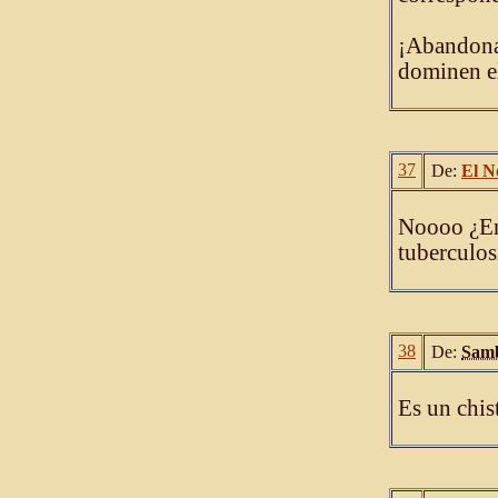
¡Abandonar
dominen e
37
De:
El N
Noooo ¿En
tuberculos
38
De:
Samb
Es un chist