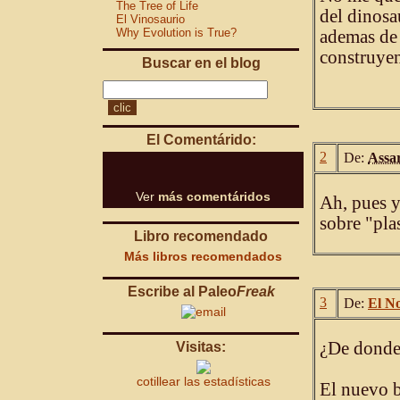
The Tree of Life
del dinosa
El Vinosaurio
Why Evolution is True?
ademas de 
construyen
Buscar en el blog
El Comentárido:
2
De:
Assa
Ver
más comentáridos
Ah, pues 
sobre "pla
Libro recomendado
Más libros recomendados
Escribe al Paleo
Freak
3
De:
El N
¿De donde 
Visitas:
cotillear las estadísticas
El nuevo b