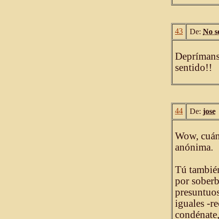
43
De:
No s
Deprímanse
sentido!!
44
De:
jose
Wow, cuánt
anónima.
Tú también
por soberb
presuntuos
iguales -re
condénate,