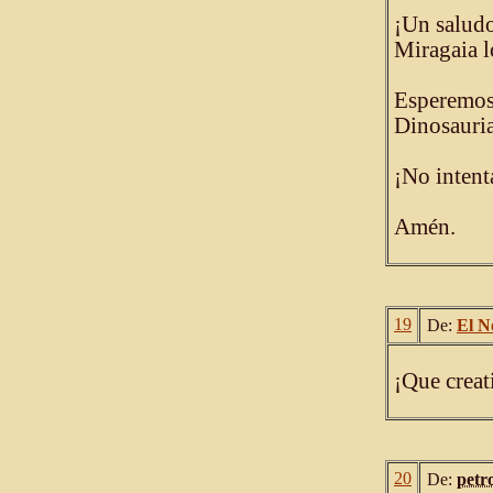
¡Un saludo
Miragaia 
Esperemos 
Dinosauria
¡No intent
Amén.
19
De:
El N
¡Que creat
20
De:
petr