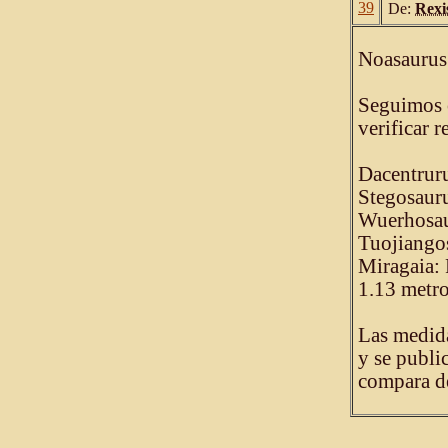
39
De:
Rexi
Noasaurus
Seguimos c
verificar r
Dacentruru
Stegosaur
Wuerhosau
Tuojiango
Miragaia: 
1.13 metr
Las medida
y se publi
compara de