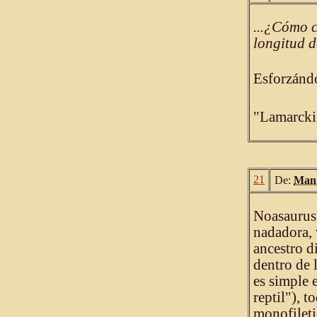
...¿Cómo c
longitud d
Esforzándo
"Lamarckis
21
De:
Mani
Noasaurus,
nadadora, 
ancestro d
dentro de 
es simple 
reptil"), 
monofileti