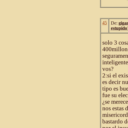
45
De:
giga
estupido
solo 3 cos
400millone
segurament
inteligent
vos?
2:si el exi
es decir n
tipo es bu
fue su ele
¿se merece 
nos estas 
misericord
bastardo d