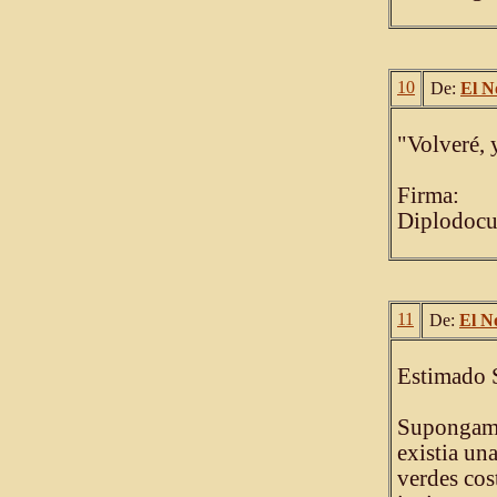
10
De:
El N
"Volveré, 
Firma:
Diplodocu
11
De:
El N
Estimado 
Supongamo
existia una
verdes cos