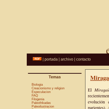
|
portada
|
archivo
|
contacto
Miraga
Temas
Biologia
Creacionismo y religion
Miragai
El
Especulacion
recientemen
FAQ
Filogenia
evolución
Paleofrikadas
Paleoilustracion
parientes).