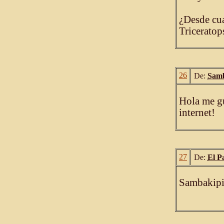
¿Desde cua
Triceratop
26
De:
Samb
Hola me gu
internet!
27
De:
El P
Sambakipil