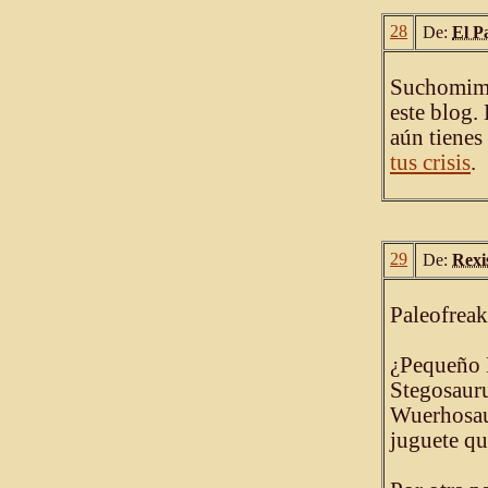
28
De:
El P
Suchomimus
este blog.
aún tienes
tus crisis
.
29
De:
Rexi
Paleofreak
¿Pequeño 
Stegosauru
Wuerhosau
juguete qu