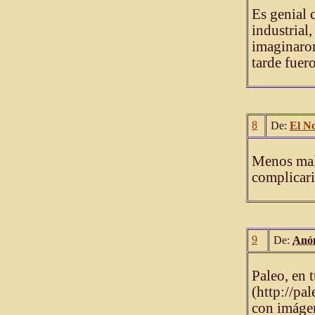
Es genial c
industrial,
imaginaron
tarde fuer
8
De:
El N
Menos mal 
complicari
9
De:
Anó
Paleo, en 
(http://pa
con imágen