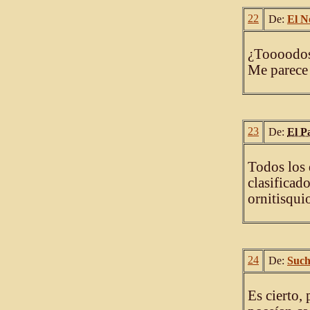
22
De:
El N
¿Toooodos 
Me parece 
23
De:
El P
Todos los 
clasificad
ornitisqui
24
De:
Suc
Es cierto,