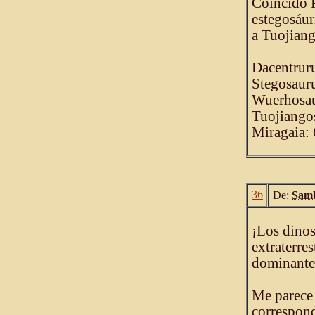
Coincido R
estegosáur
a Tuojiang
Dacentruru
Stegosauru
Wuerhosau
Tuojiangos
Miragaia: 
36
De:
Samb
¡Los dinos
extraterre
dominante
Me parece 
correspon