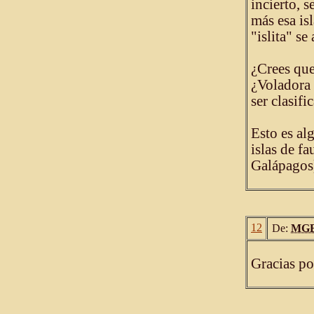
incierto, 
más esa isl
"islita" se 
¿Crees que
¿Voladora 
ser clasif
Esto es al
islas de f
Galápagos
12
De:
MG
Gracias po