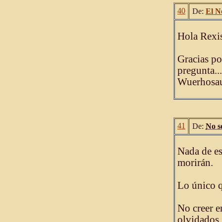
40
De:
El N
Hola Rexis
Gracias po
pregunta..
Wuerhosa
41
De:
No s
Nada de es
morirán.
Lo único q
No creer e
olvidados.