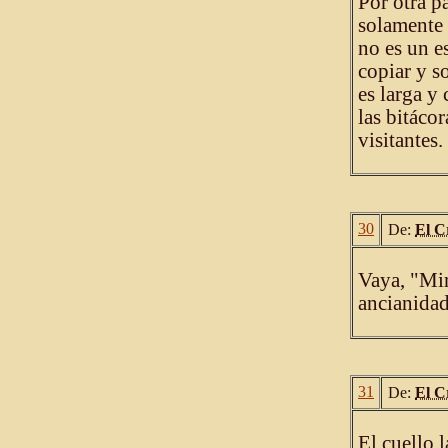
Por otra p
solamente 
no es un e
copiar y s
es larga y
las bitáco
visitantes.
30
De:
El C
Vaya, "Mir
ancianidad
31
De:
El C
El cuello 