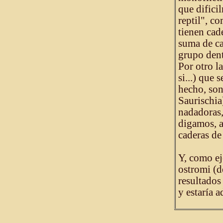
que difici
reptil", c
tienen cad
suma de car
grupo dent
Por otro l
si...) que
hecho, son
Saurischia
nadadoras,
digamos, a
caderas de
Y, como e
ostromi (d
resultados
y estaría 