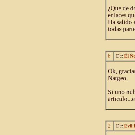
¿Que de dó
enlaces qu
Ha salido 
todas parte
6
De:
El N
Ok, gracia
Natgeo.
Si uno nub
articulo...
7
De:
Evil 