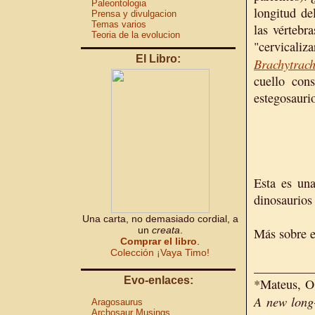
Paleontologia
longitud de
Prensa y divulgacion
Temas varios
las vértebr
Teoria de la evolucion
"cervicaliz
El Libro:
Brachytrac
cuello con
estegosauri
Esta es un
dinosaurio
Una carta, no demasiado cordial, a
un
creata
.
Más sobre 
Comprar el libro
.
Colección ¡Vaya Timo!
_________
Evo-enlaces:
*Mateus, O.
A new long-
Aragosaurus
Archosaur Musings