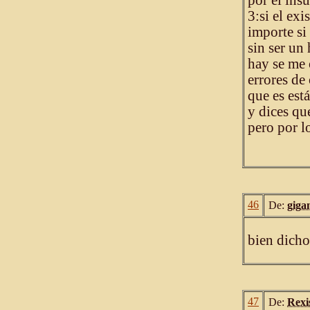
por el insu
3:si el exi
importe si
sin ser un
hay se me
errores de
que es est
y dices que
pero por l
46
De:
giga
bien dicho
47
De:
Rexi