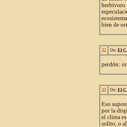
herbívoro 
especulaci
ecosistema
bien de or
32
De:
El C
perdón: o
33
De:
El C
Eso suponi
por la dis
el clima e
solito, o a