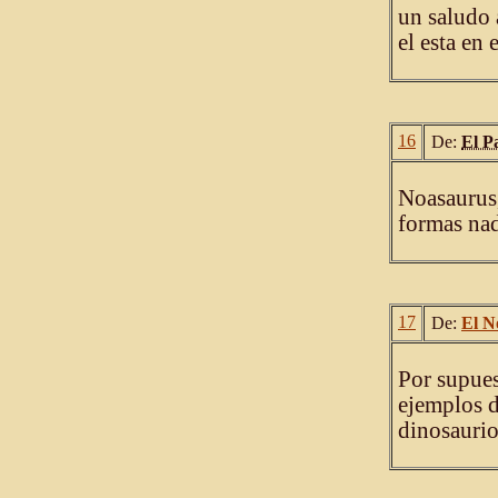
un saludo 
el esta en 
16
De:
El P
Noasaurus,
formas nad
17
De:
El N
Por supues
ejemplos d
dinosaurio