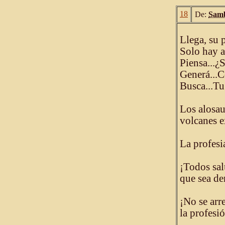
18
De:
Samb
Llega, su 
Solo hay a
Piensa...¿
Generá...C
Busca...Tu
Los alosau
volcanes e
La profesi
¡Todos sal
que sea de
¡No se arr
la profesió