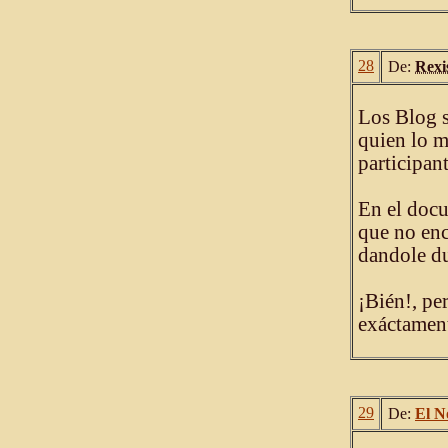
28
De:
Rexi
Los Blog so
quien lo ma
participant
En el doc
que no enc
dandole du
¡Bién!, pe
exáctament
29
De:
El N