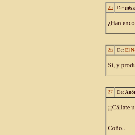
25
De:
mis 
¿Han enco
26
De:
El N
Si, y prod
27
De:
Anó
¡¡Cállate 
Coño..