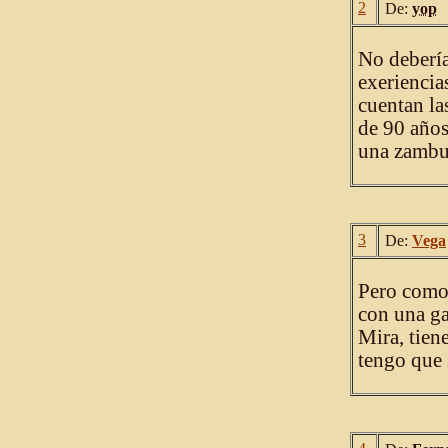
2
De:
yop
No debería
exeriencia
cuentan la
de 90 años
una zambul
3
De:
Vega
Pero como 
con una ga
Mira, tien
tengo que 