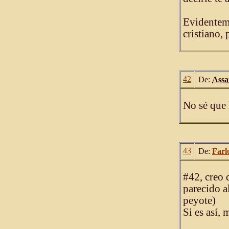
Evidenteme
cristiano, 
42
De:
Ass
No sé que 
43
De:
Farl
#42, creo 
parecido 
peyote)
Si es así, 