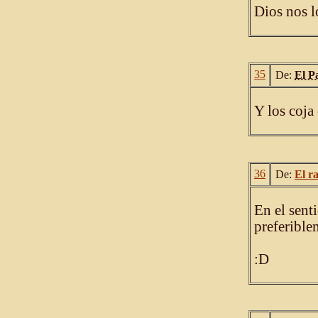
Dios nos l
35
De:
El P
Y los coja
36
De:
El r
En el sent
preferible
:D