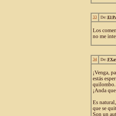
33
De:
El P
Los coment
no me inte
34
De:
FXav
¡Venga, pa
estás espe
quilombo.
¡Anda que
Es natural
que se qui
Son un aut