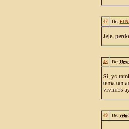
47
De:
El N
Jeje, perd
48
De:
Hex
Sí, yo tam
tema tan 
vivimos ay
49
De:
velo