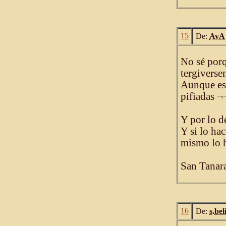
15
De:
AvA
No sé porq
tergiversen
Aunque est
pifiadas ¬
Y por lo de
Y si lo ha
mismo lo h
San Tanara
16
De:
s.bel