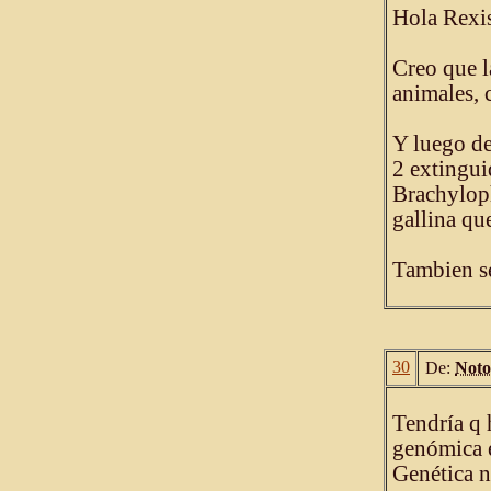
Hola Rexis
Creo que l
animales, 
Y luego de
2 extingui
Brachyloph
gallina qu
Tambien s
30
De:
Noto
Tendría q 
genómica e
Genética n