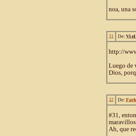
noa, una so
31
De:
Vi e
http://www
Luego de v
Dios, porq
32
De:
Farl
#31, enton
maravillos
Ah, que re