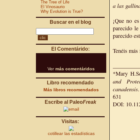
The Tree of Life
a las gallin
El Vinosaurio
Why Evolution is True?
¡Que no es
Buscar en el blog
parecido le
parecido es
El Comentárido:
Tenéis más 
_________
Ver
más comentáridos
*Mary H.Sc
and Prote
Libro recomendado
canadensis
Más libros recomendados
631
Escribe al Paleo
Freak
DOI: 10.11
Visitas:
cotillear las estadísticas