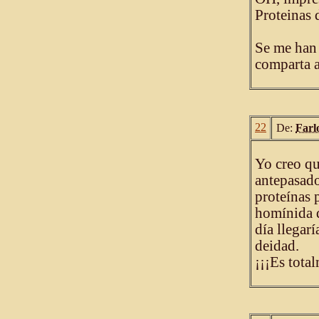
Proteinas d
Se me han
comparta 
22
De:
Farl
Yo creo qu
antepasado
proteínas 
homínida 
día llegar
deidad.
¡¡¡Es tota