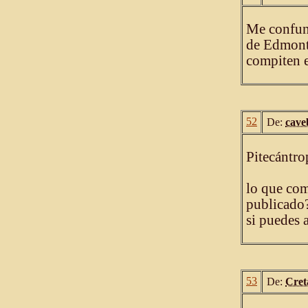
Me confun
de Edmont
compiten e
52
De:
cave
Pitecántro
lo que com
publicado?
si puedes 
53
De:
Cre