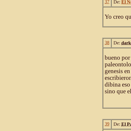
37
De:
El N
Yo creo qu
38
De:
dark
bueno por 
paleontolo
genesis e
escribiero
dibina eso
sino que e
39
De:
El P