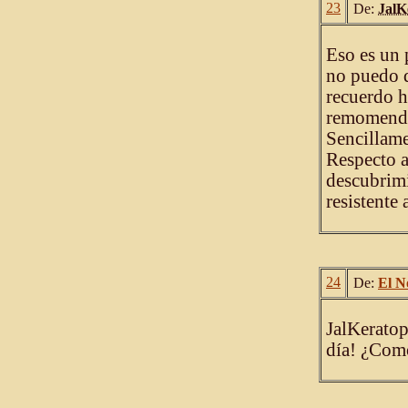
23
De:
JalK
Eso es un 
no puedo d
recuerdo h
remomendac
Sencillame
Respecto a
descubrimi
resistente
24
De:
El N
JalKeratop
día! ¿Como