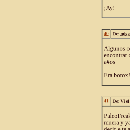
¡Ay!
40
De:
mis 
Algunos co
encontrar 
a#os
Era botox!
41
De:
Vi e
PaleoFreak
muera y ya
decirle te