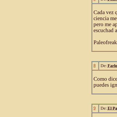
Cada vez q
ciencia me
pero me ap
escuchad a
Paleofreak
8
De:
Farl
Como dice 
puedes ign
9
De:
El P