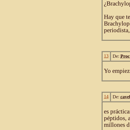
¿Brachylop
Hay que te
Brachyloph
periodista
13
De:
Proc
Yo empiezo 
14
De:
cave
es práctic
péptidos, 
millones d