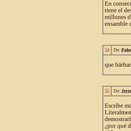
En consecu
tiene el d
millones d
ensamble d
54
De:
Pale
que bárbar
55
De:
Jere
Escribe má
Literalmen
demostrarl
¿por qué d