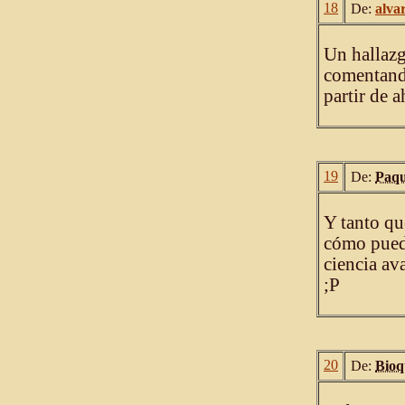
18
De:
alva
Un hallazg
comentand
partir de 
19
De:
Paqu
Y tanto qu
cómo puede
ciencia av
;P
20
De:
Bioq