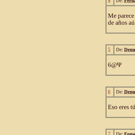
4
De:
Fern
Me parece 
de años aú
5
De:
Denu
6@Ψ
6
De:
Denu
Eso eres tú
7
De:
Fons