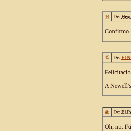
44
De:
Hex
Confirmo q
45
De:
El N
Felicitaci
A Newell's
46
De:
El P
Oh, no. Fú