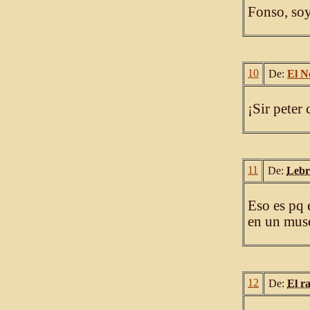
Fonso, soy
10
De:
El N
¡Sir peter
11
De:
Lebr
Eso es pq e
en un mus
12
De:
El r