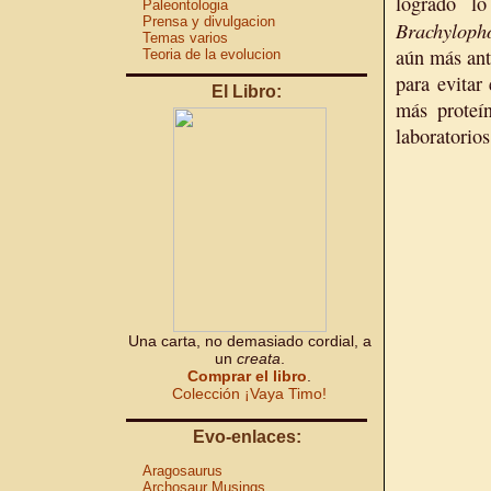
logrado l
Paleontologia
Prensa y divulgacion
Brachyloph
Temas varios
aún más ant
Teoria de la evolucion
para evitar
El Libro:
más proteí
laboratorio
Una carta, no demasiado cordial, a
un
creata
.
Comprar el libro
.
Colección ¡Vaya Timo!
Evo-enlaces:
Aragosaurus
Archosaur Musings