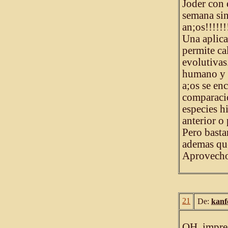
Joder con 
semana sin
an;os!!!!!!
Una aplica
permite cal
evolutivas
humano y c
a;os se en
comparacio
especies h
anterior o
Pero basta
ademas que
Aprovecho 
21
De:
kanf
OH, impres