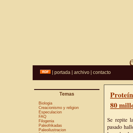
|
portada
|
archivo
|
contacto
Proteín
Temas
80 mill
Biologia
Creacionismo y religion
Especulacion
FAQ
Se repite l
Filogenia
Paleofrikadas
pasado hall
Paleoilustracion