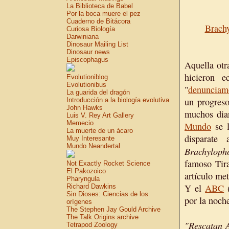
La Biblioteca de Babel
Por la boca muere el pez
Cuaderno de Bitácora
Brach
Curiosa Biología
Darwiniana
Dinosaur Mailing List
Dinosaur news
Episcophagus
Aquella otr
hicieron 
Evolutioniblog
Evolutionibus
"
denunciam
La guarida del dragón
un progreso
Introducción a la biología evolutiva
John Hawks
muchos diar
Luis V. Rey Art Gallery
Memecio
Mundo
se l
La muerte de un ácaro
disparate
Muy Interesante
Mundo Neandertal
Brachyloph
famoso Tira
Not Exactly Rocket Science
El Pakozoico
artículo me
Pharyngula
Y el
ABC
(
Richard Dawkins
Sin Dioses: Ciencias de los
por la noche
orígenes
The Stephen Jay Gould Archive
The Talk.Origins archive
"Rescatan A
Tetrapod Zoology