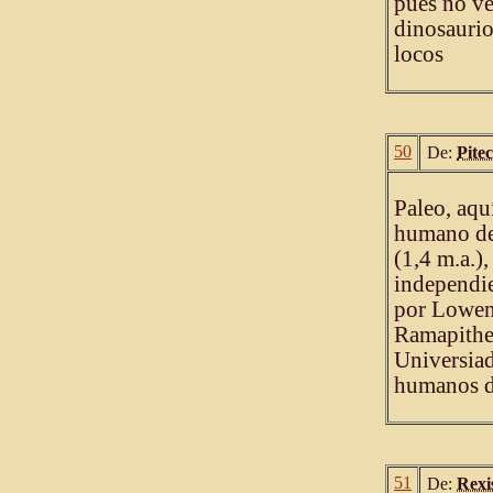
pues no ve
dinosaurio
locos
50
De:
Pite
Paleo, aqu
humano de
(1,4 m.a.)
independie
por Lowens
Ramapithec
Universiad
humanos d
51
De:
Rexi