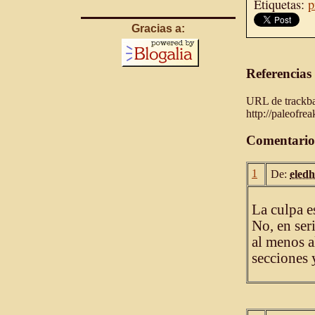
Etiquetas:
p
Gracias a:
Referencias
URL de trackbac
http://paleofre
Comentario
1
De:
eled
La culpa e
No, en ser
al menos a
secciones y