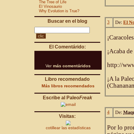
The Tree of Life
El Vinosaurio
Why Evolution is True?
Buscar en el blog
3
De:
El N
¡Caracole
El Comentárido:
¡Acaba de 
http://ww
Ver
más comentáridos
¡A la Pale
Libro recomendado
(Chananan
Más libros recomendados
Escribe al Paleo
Freak
4
De:
Maquh
Visitas:
Por lo pro
cotillear las estadísticas