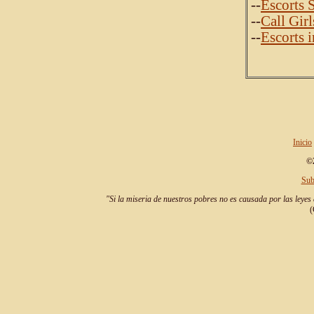
--
Escorts 
--
Call Girl
--
Escorts 
Inicio
©2
Sub
"Si la miseria de nuestros pobres no es causada por las leyes 
(