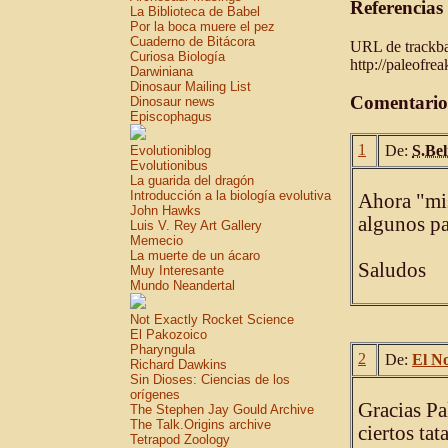
Referencias
La Biblioteca de Babel
Por la boca muere el pez
Cuaderno de Bitácora
URL de trackbac
Curiosa Biología
http://paleofre
Darwiniana
Dinosaur Mailing List
Comentario
Dinosaur news
Episcophagus
1
De:
S.Bel
Evolutioniblog
Evolutionibus
La guarida del dragón
Introducción a la biología evolutiva
Ahora "mis
John Hawks
algunos par
Luis V. Rey Art Gallery
Memecio
La muerte de un ácaro
Saludos
Muy Interesante
Mundo Neandertal
Not Exactly Rocket Science
El Pakozoico
Pharyngula
2
De:
El N
Richard Dawkins
Sin Dioses: Ciencias de los
orígenes
Gracias Pa
The Stephen Jay Gould Archive
The Talk.Origins archive
ciertos tat
Tetrapod Zoology