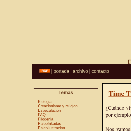
|
portada
|
archivo
|
contacto
Time T
Temas
Biologia
Creacionismo y religion
¿Cuándo viv
Especulacion
por ejemplo
FAQ
Filogenia
Paleofrikadas
Nos vamos
Paleoilustracion