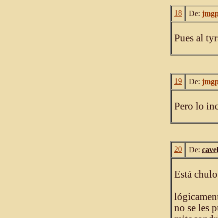
18
De:
jmg
Pues al ty
19
De:
jmg
Pero lo in
20
De:
cave
Está chulo.
lógicament
no se les 