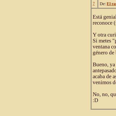
7
De:
El ra
Está genia
reconoce (
Y otra cur
Si metes "
ventana co
género de 
Bueno, ya 
antepasad
acaba de a
venimos d
No, no, qu
:D