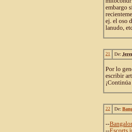
mitocondri
embargo sí
recienteme
ej. el oso 
lanudo, etc
21
De:
Jere
Por lo gen
escribir a
¡Continúa 
22
De:
Bang
--
Bangalor
--
Escorts 