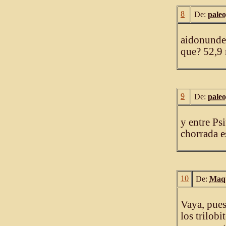
8
De:
paleo
aidonundes
que? 52,9 
9
De:
paleo
y entre Ps
chorrada es
10
De:
Maqu
Vaya, pues
los trilob