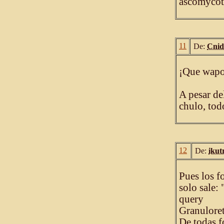
ascomycot
11
De:
Cnid
¡Que wapo
A pesar de
chulo, tod
12
De:
iku
Pues los f
solo sale:
query
Granulore
De todas 