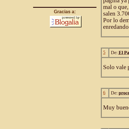
página ya 
mal o que,
Gracias a:
salen 3.70
Por lo dem
enredando 
5
De:
El P
Solo vale 
6
De:
proce
Muy bueno