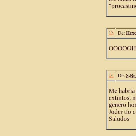
"procastin
13
De:
Hex
OOOOOH ¡
14
De:
S.Be
Me habría 
extintos, 
genero hom
Joder tío c
Saludos