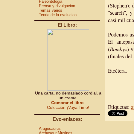
Paleontologia
(Stephen);
Prensa y divulgacion
Temas varios
"search", y
Teoria de la evolucion
casi mil cu
El Libro:
Podemos usa
El antepa
Bombyx
(
) 
(finales del
Etcétera.
Una carta, no demasiado cordial, a
un
creata
.
Comprar el libro
.
Etiquetas:
a
Colección ¡Vaya Timo!
Evo-enlaces:
Aragosaurus
Archosaur Musings