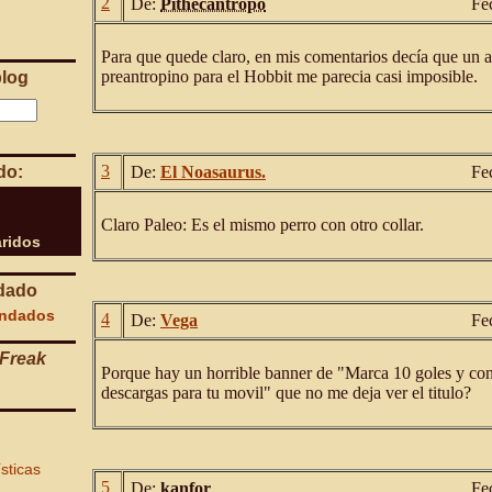
2
De:
Pithecantropo
Fe
Para que quede claro, en mis comentarios decía que un 
preantropino para el Hobbit me parecia casi imposible.
blog
3
do:
De:
El Noasaurus.
Fe
Claro Paleo: Es el mismo perro con otro collar.
ridos
dado
endados
4
De:
Vega
Fe
Freak
Porque hay un horrible banner de "Marca 10 goles y con
descargas para tu movil" que no me deja ver el titulo?
ísticas
5
De:
kanfor
Fe