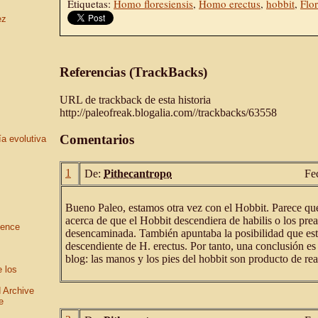
Etiquetas:
Homo floresiensis
,
Homo erectus
,
hobbit
,
Flo
ez
Referencias (TrackBacks)
URL de trackback de esta historia
http://paleofreak.blogalia.com//trackbacks/63558
Comentarios
ía evolutiva
1
De:
Pithecantropo
Fe
Bueno Paleo, estamos otra vez con el Hobbit. Parece qu
acerca de que el Hobbit descendiera de habilis o los pre
ience
desencaminada. También apuntaba la posibilidad que es
descendiente de H. erectus. Por tanto, una conclusión es 
blog: las manos y los pies del hobbit son producto de re
e los
 Archive
e