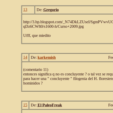
13
De:
Gregorio
http://3.bp.blogspot.com/_N74DkLZUseI/SgmPV
qDz6CWft0/s1600-h/Curso+2009.jpg
Ufff, que miedito
14
De:
karkemish
Fe
(comentario 11)
entonces significa q no es concluyente ? o tal vez se req
para hacer una " concluyente " filogenia del H. floresie
hominidos ?
15
De:
El PaleoFreak
Fe