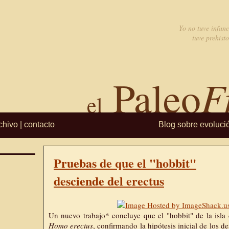
Yo no tuve infanc
tuve prehisto
F
Paleo
el
chivo
|
contacto
Blog sobre evoluci
Pruebas de que el "hobbit"
desciende del erectus
Un nuevo trabajo* concluye que el "hobbit" de la isla 
Homo erectus
, confirmando la hipótesis inicial de los 