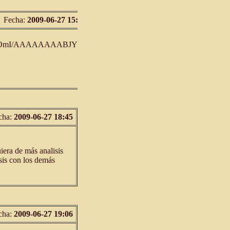
Fecha:
2009-06-27 15:24
wvUOmI/AAAAAAAABJY/T-
cha:
2009-06-27 18:45
uiera de más analisis
nsis con los demás
cha:
2009-06-27 19:06