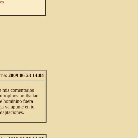
res
cha:
2009-06-23 14:04
e mis comentarios
antropinos no iba tan
te hominino fuera
la ya apunte en tu
adaptaciones.