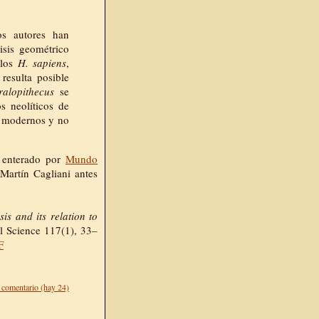
os autores han
isis geométrico
 los
H. sapiens
,
 resulta posible
ralopithecus
se
s neolíticos de
s modernos y no
 enterado por
Mundo
Martín Cagliani antes
is and its relation to
l Science 117(1), 33–
F
 comentario (hay 24)