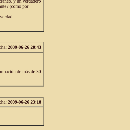
 craneo, y un verdadero
vante? (como por
 verdad.
cha:
2009-06-26 20:43
formación de más de 30
cha:
2009-06-26 23:18