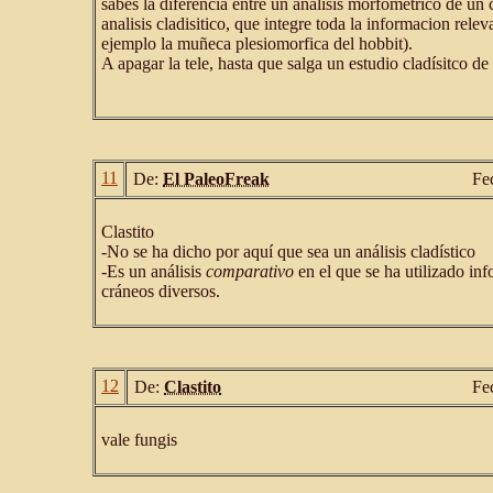
sabes la diferencia entre un analisis morfometrico de un
analisis cladisitico, que integre toda la informacion rele
ejemplo la muñeca plesiomorfica del hobbit).
A apagar la tele, hasta que salga un estudio cladísitco de
11
De:
El PaleoFreak
Fe
Clastito
-No se ha dicho por aquí que sea un análisis cladístico
-Es un análisis
comparativo
en el que se ha utilizado in
cráneos diversos.
12
De:
Clastito
Fe
vale fungis