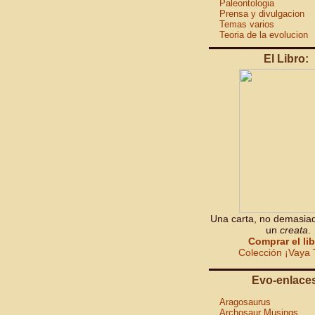
Paleontologia
Prensa y divulgacion
Temas varios
Teoria de la evolucion
El Libro:
Una carta, no demasiad
un
creata
.
Comprar el li
Colección ¡Vaya 
Evo-enlace
Aragosaurus
Archosaur Musings