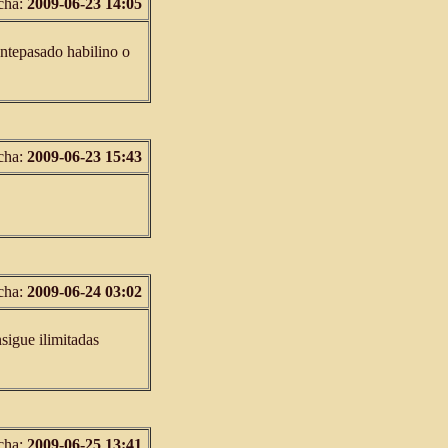
cha:
2009-06-23 14:05
antepasado habilino o
cha:
2009-06-23 15:43
cha:
2009-06-24 03:02
sigue ilimitadas
cha:
2009-06-25 13:41