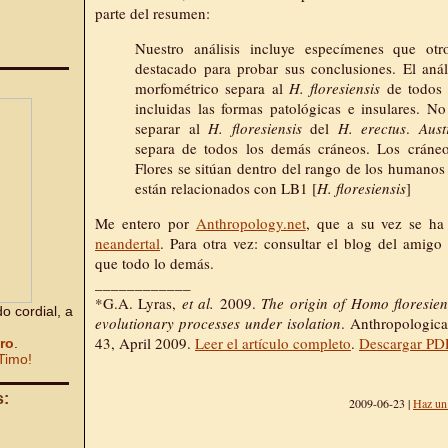
parte del resumen:
Nuestro análisis incluye especímenes que otr
destacado para probar sus conclusiones. El anál
morfométrico separa al
H. floresiensis
de todos
incluidas las formas patológicas e insulares. No
separar al
H. floresiensis
del
H. erectus
.
Aust
separa de todos los demás cráneos. Los cráneo
Flores se sitúan dentro del rango de los humano
están relacionados con LB1 [
H. floresiensis
]
Me entero por
Anthropology.net
, que a su vez se ha
neandertal
. Para otra vez: consultar el blog del amigo
que todo lo demás.
____________
*G.A. Lyras,
et al.
2009.
The origin of Homo floresiens
o cordial, a
evolutionary processes under isolation
. Anthropologica
43, April 2009.
Leer el artículo completo
.
Descargar PD
bro
.
Timo!
s:
2009-06-23 |
Haz un