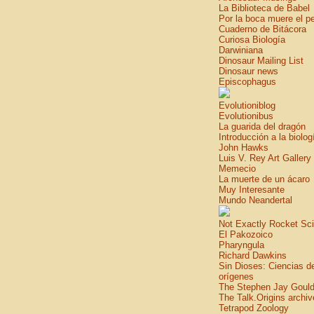
La Biblioteca de Babel
Por la boca muere el p
Cuaderno de Bitácora
Curiosa Biología
Darwiniana
Dinosaur Mailing List
Dinosaur news
Episcophagus
Evolutioniblog
Evolutionibus
La guarida del dragón
Introducción a la biolog
John Hawks
Luis V. Rey Art Gallery
Memecio
La muerte de un ácaro
Muy Interesante
Mundo Neandertal
Not Exactly Rocket Sc
El Pakozoico
Pharyngula
Richard Dawkins
Sin Dioses: Ciencias d
orígenes
The Stephen Jay Gould
The Talk.Origins archiv
Tetrapod Zoology