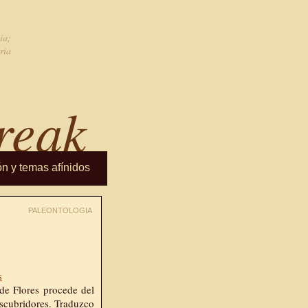
ia;
ria
reak
ón y temas afínidos
PALEONTOLOGIA
de Flores procede del
descubridores. Traduzco