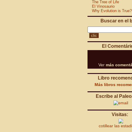
The Tree of Life
El Vinosaurio
Why Evolution is True?
Buscar en el 
El Comentári
Ver
más comentá
Libro recomen
Más libros recom
Escribe al Paleo
Visitas:
cotillear las estad