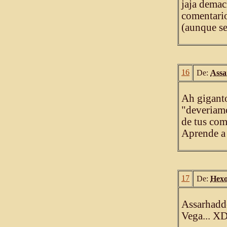
jaja demac
comentario
(aunque se
16
De:
Ass
Ah giganto
"deveriam
de tus com
Aprende a 
17
De:
Hex
Assarhaddó
Vega... X