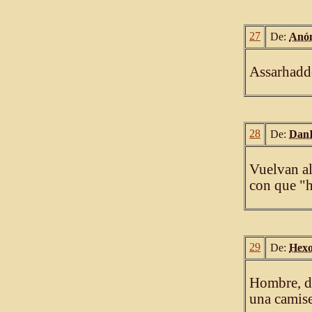
27
De:
Anó
Assarhaddó
28
De:
DanI
Vuelvan al
con que "h
29
De:
Hex
Hombre, d
una camise