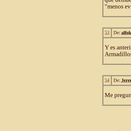
"menos ev
53
De:
alfo
Y es anteri
Armadillos
54
De:
Jere
Me pregunt