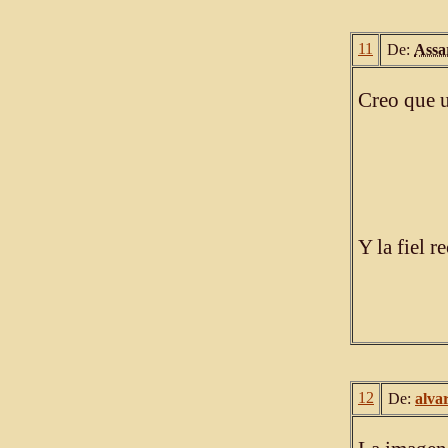
11
De:
Assa
Creo que u
Y la fiel r
12
De:
alva