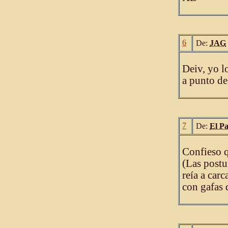
6
De:
JAG
Deiv, yo l
a punto de 
7
De:
El P
Confieso q
(Las postu
reía a carc
con gafas d