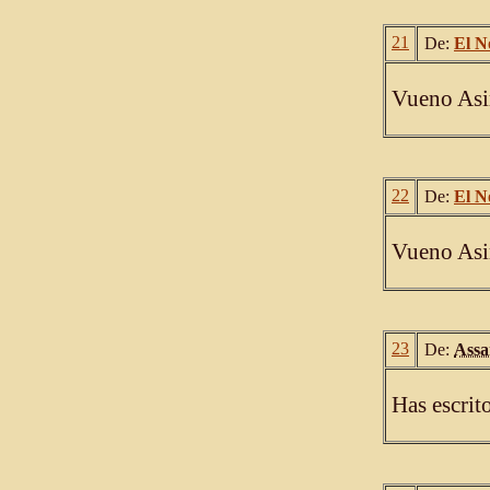
21
De:
El N
Vueno Asir
22
De:
El N
Vueno Asir
23
De:
Ass
Has escrit