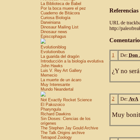
La Biblioteca de Babel
Por la boca muere el pez
Referencias
Cuaderno de Bitácora
Curiosa Biología
URL de trackbac
Darwiniana
Dinosaur Mailing List
http://paleofre
Dinosaur news
Episcophagus
Comentario
Evolutioniblog
Evolutionibus
1
De:
Don 
La guarida del dragón
Introducción a la biología evolutiva
John Hawks
¿Y no será
Luis V. Rey Art Gallery
Memecio
La muerte de un ácaro
Muy Interesante
Mundo Neandertal
2
De:
AvA
Not Exactly Rocket Science
El Pakozoico
Pharyngula
Muy bonito
Richard Dawkins
Sin Dioses: Ciencias de los
orígenes
The Stephen Jay Gould Archive
The Talk.Origins archive
Tetrapod Zoology