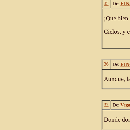
35
De:
El N
¡Que bien 
Cielos, y 
36
De:
El N
Aunque, la
37
De:
Veg
Donde don