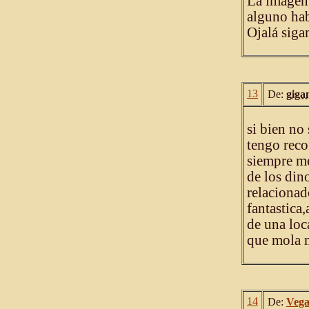
La imagen 
alguno hab
Ojalá siga
13
De:
giga
si bien no
tengo reco
siempre me
de los din
relacionad
fantastica
de una loc
que mola 
14
De:
Veg