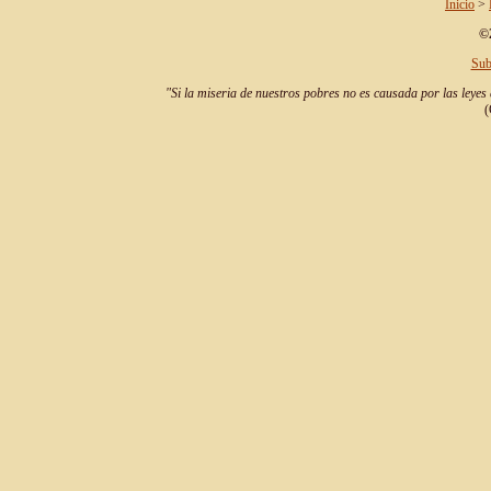
Inicio
>
©2
Sub
"Si la miseria de nuestros pobres no es causada por las leyes 
(