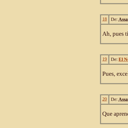
18
De:
Ass
Ah, pues t
19
De:
El N
Pues, exce
20
De:
Ass
Que aprend