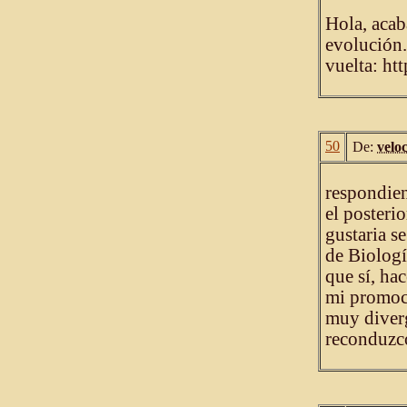
Hola, acab
evolución.
vuelta: ht
50
De:
velo
respondien
el posteri
gustaria se
de Biologí
que sí, ha
mi promoci
muy diverg
reconduzco