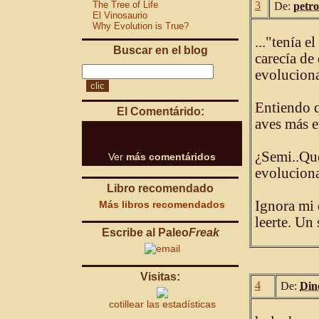
The Tree of Life
3
De:
petro
El Vinosaurio
Why Evolution is True?
..."tenía 
Buscar en el blog
carecía de
evoluciona
Entiendo q
El Comentárido:
aves más e
¿Semi..Qué
Ver
más comentáridos
evoluciona
Libro recomendado
Ignora mi 
Más libros recomendados
leerte. Un
Escribe al Paleo
Freak
Visitas:
4
De:
Din
cotillear las estadísticas