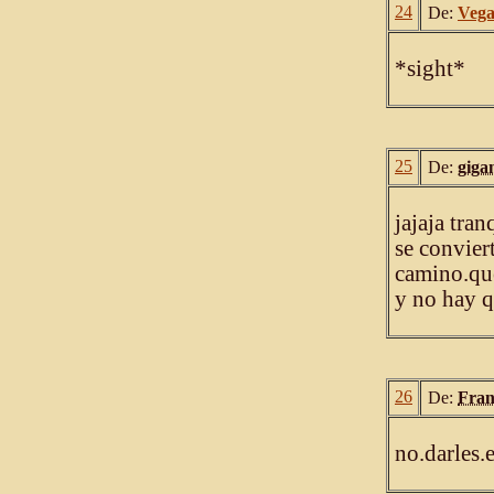
24
De:
Veg
*sight*
25
De:
giga
jajaja tra
se convier
camino.que
y no hay q
26
De:
Fran
no.darles.