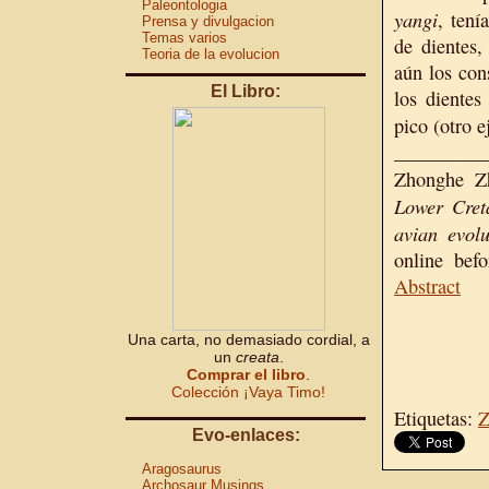
Paleontologia
yangi
, tení
Prensa y divulgacion
Temas varios
de dientes,
Teoria de la evolucion
aún los con
El Libro:
los dientes
pico (otro 
_________
Zhonghe Z
Lower Cret
avian evolu
online befo
Abstract
Una carta, no demasiado cordial, a
un
creata
.
Comprar el libro
.
Colección ¡Vaya Timo!
Etiquetas:
Z
Evo-enlaces:
Aragosaurus
Archosaur Musings