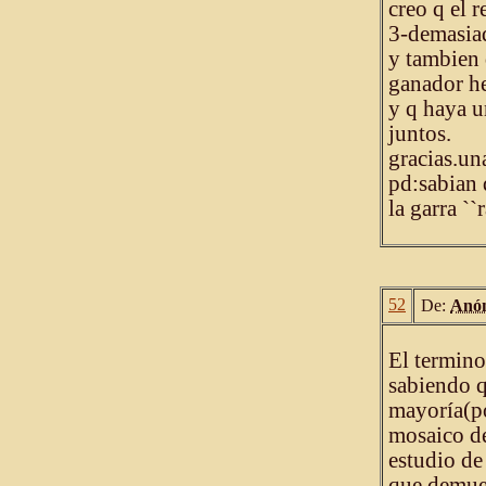
creo q el r
3-demasiad
y tambien 
ganador he
y q haya u
juntos.
gracias.un
pd:sabian 
la garra ``
52
De:
Anó
El termin
sabiendo q
mayoría(po
mosaico de
estudio de 
que demues