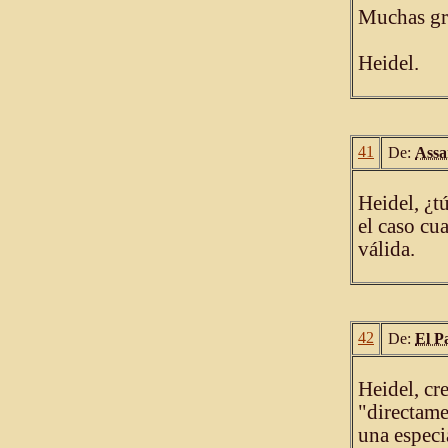
Muchas gr
Heidel.
41
De:
Ass
Heidel, ¿t
el caso cu
válida.
42
De:
El P
Heidel, cr
"directame
una especi