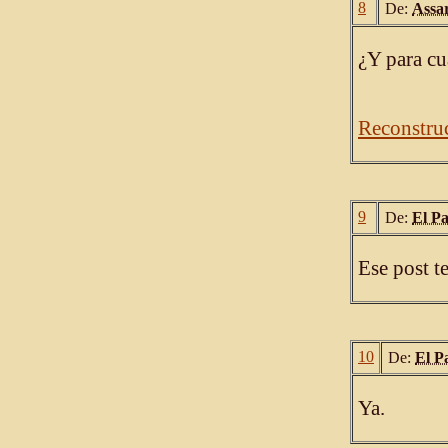
8
De:
Assa
¿Y para cu
Reconstru
9
De:
El P
Ese post t
10
De:
El P
Ya.