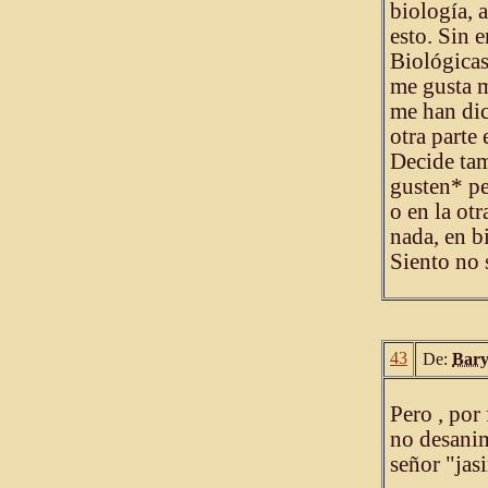
biología, 
esto. Sin 
Biológicas
me gusta m
me han dic
otra parte
Decide tam
gusten* pe
o en la otr
nada, en bi
Siento no 
43
De:
Bar
Pero , por 
no desanim
señor "jasi