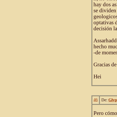
hay dos as
se dividen
geologicos
optativas d
decisión la
Assarhadd
hecho muc
-de momen
Gracias de
Hei
46
De:
Glyp
Pero cómo,