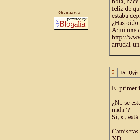
hola, hace
feliz de q
Gracias a:
estaba dep
¿Has oido
Aqui una d
http://ww
arrudai-un
5
De:
Deiv
El primer 
¿No se est
nada"?
Si, si, est
Camisetas 
XD