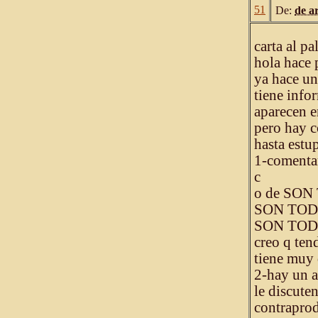
51
De:
de a
carta al pa
hola hace 
ya hace un
tiene info
aparecen e
pero hay c
hasta estu
1-comenta
c
o de SON
SON TOD
SON TOD
creo q ten
tiene muy 
2-hay un a
le discute
contraprod