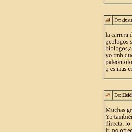
44
De:
de a
la carrera
geologos 
biologos,a
yo tmb que
paleontolo
q es mas c
45
De:
Heid
Muchas gra
Yo también
directa, l
ir, no ofr