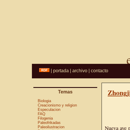
|
portada
|
archivo
|
contacto
Zhongj
Temas
Biologia
Creacionismo y religion
Especulacion
FAQ
Filogenia
Paleofrikadas
Nueva ave p
Paleoilustracion