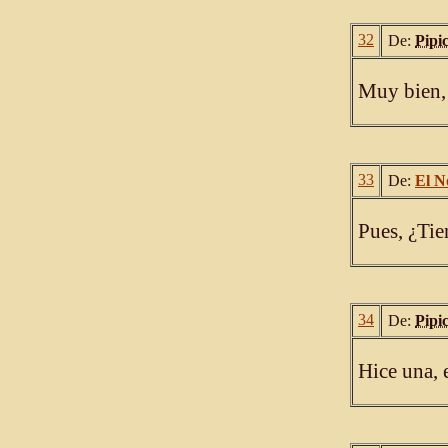
32
De:
Pipi
Muy bien,
33
De:
El N
Pues, ¿Ti
34
De:
Pipi
Hice una, 