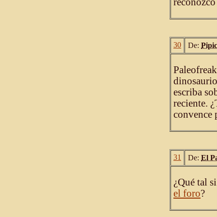
reconozco 
30
De:
Pipi
Paleofreak
dinosaurio
escriba sob
reciente. ¿
convence p
31
De:
El P
¿Qué tal s
el foro
?