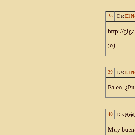
38
De:
El N
http://gig
;o)
39
De:
El N
Paleo, ¿Pu
40
De:
Heid
Muy buena