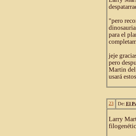
despatarrad
"pero reco
dinosauria
para el pl
completame
jeje graci
pero despu
Martin del
usará esto
23
De:
El P
Larry Mart
filogenéti