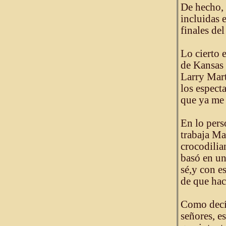
De hecho,
incluidas 
finales d
Lo cierto 
de Kansas
Larry Marti
los espect
que ya me 
En lo pers
trabaja Ma
crocodilia
basó en un
sé,y con e
de que hac
Como decía
señores, e