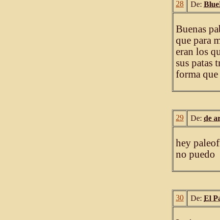
28
De:
Blu
Buenas pab
que para mí
eran los q
sus patas t
forma que 
29
De:
de a
hey paleof
no puedo
30
De:
El P