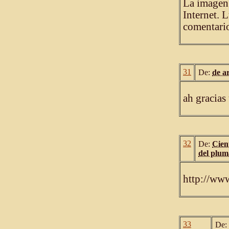
La imagen 
Internet. 
comentari
31
De:
de a
ah gracias
32
De:
Cient
del plum
http://ww
33
De: