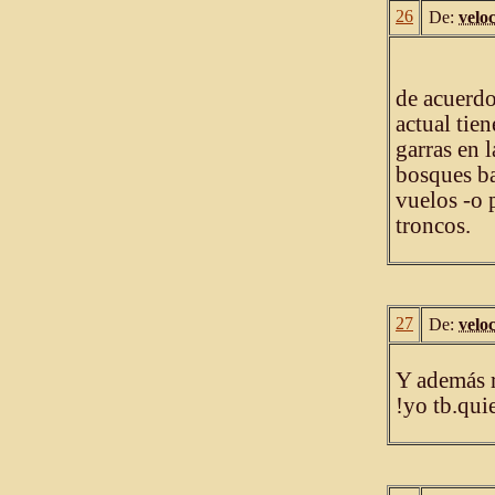
26
De:
velo
de acuerdo
actual tie
garras en l
bosques bas
vuelos -o 
troncos.
27
De:
velo
Y además r
!yo tb.qui