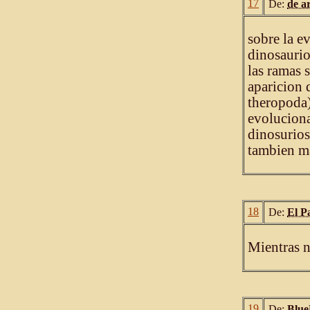
17
De:
de a
sobre la e
dinosaurio
las ramas 
aparicion 
theropoda
evoluciona
dinosurios
tambien m
18
De:
El P
Mientras n
19
De:
Blu