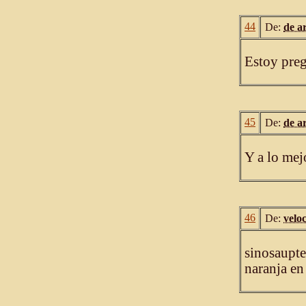
44
De:
de a
Estoy preg
45
De:
de a
Y a lo mej
46
De:
velo
sinosaupte
naranja en