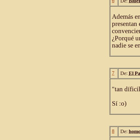
6
De:
Blue
Además en 
presentan 
convencien
¿Porqué un
nadie se e
7
De:
El P
"tan dífici
Sí :o)
8
De:
homo