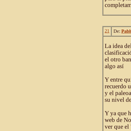
completame
21
De:
Pabl
La idea de
clasificac
el otro ba
algo así
Y entre qu
recuerdo 
y el paleo
su nivel de
Y ya que h
web de Nov
ver que el