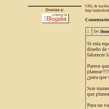
URL de trackbac
Gracias a:
http://paleofre
Comentario
1
De:
Homo
Si esta esp
diseño de 
falorecer l
Parece que
planear!!!!
¿para que 
Son numero
que planea
Para un vu