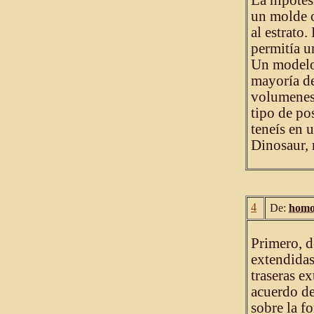
La hipótes
un molde 
al estrato
permitía u
Un modelo 
mayoría de
volumenes 
tipo de pos
teneís en
Dinosaur, 
4
De:
homo
Primero, d
extendidas
traseras e
acuerdo de
sobre la f