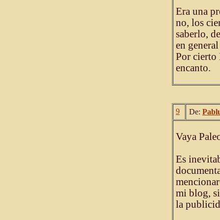
Era una pre
no, los ci
saberlo, d
en general 
Por cierto
encanto.
9
De:
Pabl
Vaya Paleo
Es inevita
documental
mencionaro
mi blog, s
la publici