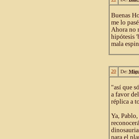
Buenas Hom
me lo pasé
Ahora no r
hipótesis 
mala espin
20
De:
Migu
"así que s
a favor de
réplica a t
Ya, Pablo, 
reconocerá
dinosauria
para el pl