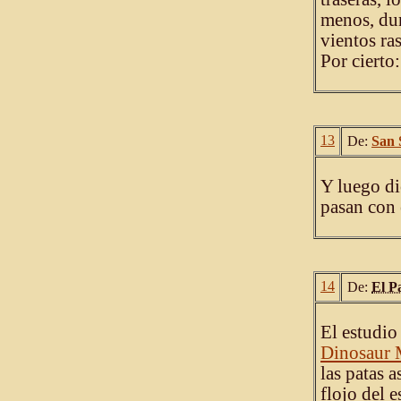
menos, dur
vientos ra
Por cierto
13
De:
San 
Y luego di
pasan con e
14
De:
El P
El estudio
Dinosaur M
las patas a
flojo del e