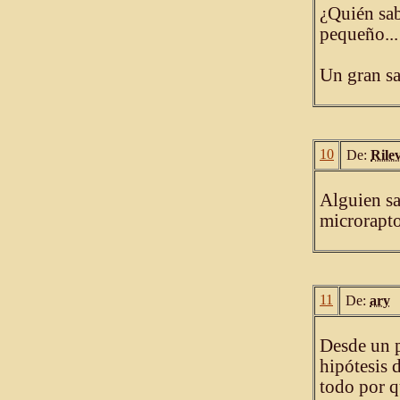
¿Quién sab
pequeño...
Un gran sa
10
De:
Rile
Alguien sa
microrapto
11
De:
ary
Desde un p
hipótesis 
todo por q