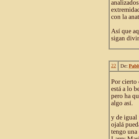
analizados
extremidad
con la ana
Así que aq
sigan divi
22
De:
Pabl
Por cierto
está a lo 
pero ha qu
algo así.
y de igual
ojalá pued
tengo una 
Larry Mari