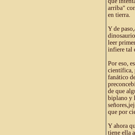
que intenta
arriba" co
en tierra.
Y de paso,
dinosaurio
leer prime
infiere tal
Por eso, e
científica
fanático d
preconcebi
de que alg
biplano y 
señores,jej
que por ci
Y ahora qu
tiene ella