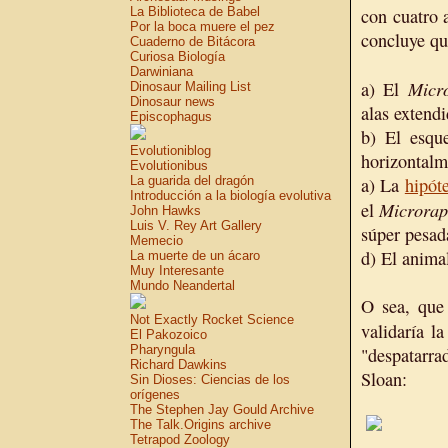
La Biblioteca de Babel
con cuatro 
Por la boca muere el pez
concluye qu
Cuaderno de Bitácora
Curiosa Biología
Darwiniana
Micr
a) El
Dinosaur Mailing List
Dinosaur news
alas extend
Episcophagus
b) El esque
Evolutioniblog
horizontalm
Evolutionibus
La guarida del dragón
a) La
hipóte
Introducción a la biología evolutiva
Microrap
el
John Hawks
Luis V. Rey Art Gallery
súper pesad
Memecio
d) El animal
La muerte de un ácaro
Muy Interesante
Mundo Neandertal
O sea, que 
Not Exactly Rocket Science
validaría la
El Pakozoico
Pharyngula
"despatarra
Richard Dawkins
Sloan:
Sin Dioses: Ciencias de los
orígenes
The Stephen Jay Gould Archive
The Talk.Origins archive
Tetrapod Zoology