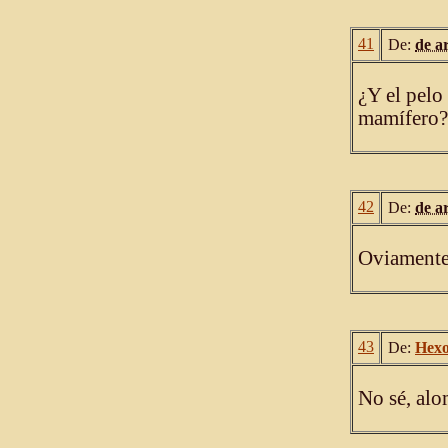
41
De:
de a
¿Y el pelo
mamífero?
42
De:
de a
Oviamente
43
De:
Hex
No sé, alo