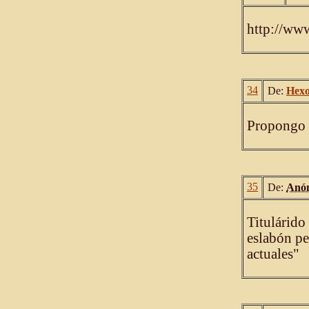
http://ww
34
De:
Hex
Propongo u
35
De:
Anó
Titulárido
eslabón pe
actuales"