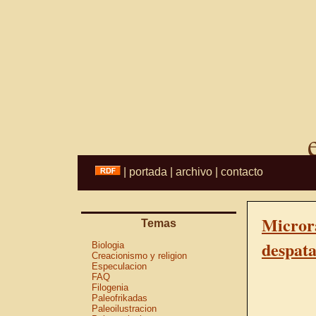
|
portada
|
archivo
|
contacto
Microra
Temas
despat
Biologia
Creacionismo y religion
Especulacion
FAQ
Filogenia
Paleofrikadas
Paleoilustracion