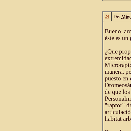
24
De:
Migu
Bueno, arc
éste es un
¿Que propo
extremidad
Microrapto
manera, p
puesto en 
Dromeosáu
de que los
Personalme
"raptor" de
articulaci
hábitat arb