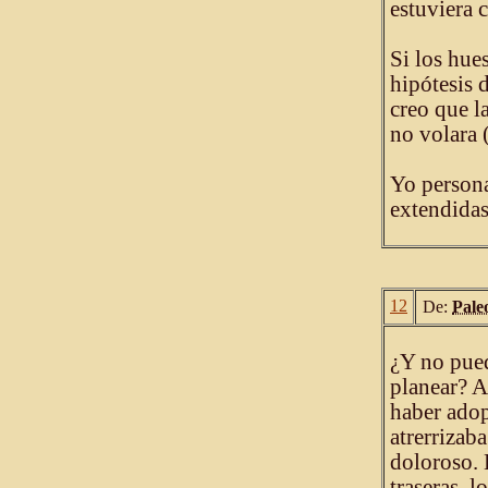
estuviera 
Si los hue
hipótesis 
creo que l
no volara 
Yo persona
extendidas
12
De:
Pale
¿Y no pue
planear? A
haber adop
atrerrizab
doloroso. 
traseras, l