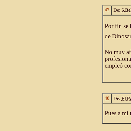
47
De:
S.Be
Por fin s
de Dinosaur
No muy afo
profesiona
empleó co
48
De:
El P
Pues a mí 