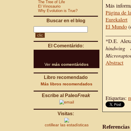
The Tree of Life
Más inform
El Vinosaurio
Why Evolution is True?
Página de l
Eurekalert
Buscar en el blog
El Mundo
(
_________
*D.E. Alex
El Comentárido:
hindwing 
Microrapto
Abstract
Ver
más comentáridos
Libro recomendado
Más libros recomendados
Escribe al Paleo
Freak
Etiquetas:
m
Visitas:
cotillear las estadísticas
Referencias