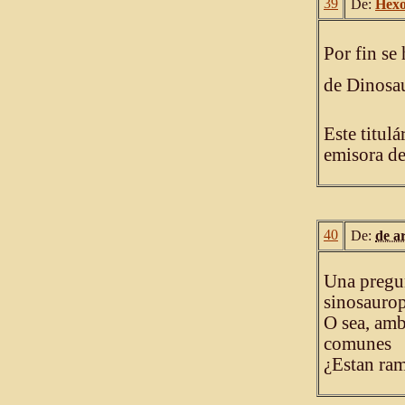
39
De:
Hex
Por fin s
de Dinosaur
Este titul
emisora de
40
De:
de a
Una pregun
sinosaurop
O sea, amb
comunes
¿Estan ram