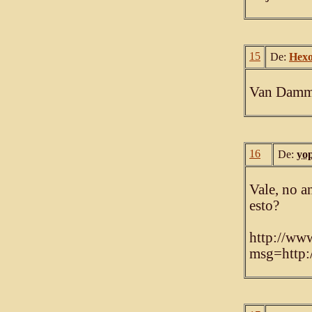
15
De:
Hex
Van Damme 
16
De:
yo
Vale, no a
esto?
http://www
msg=http:/