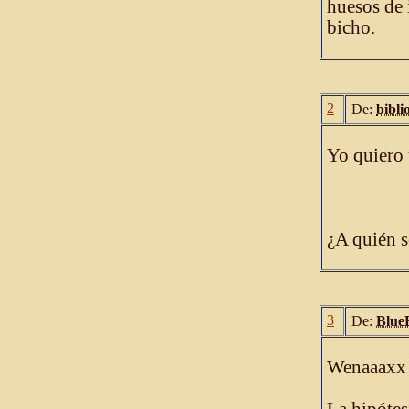
huesos de 
bicho.
2
De:
bibli
Yo quiero
¿A quién s
3
De:
Blue
Wenaaaxx