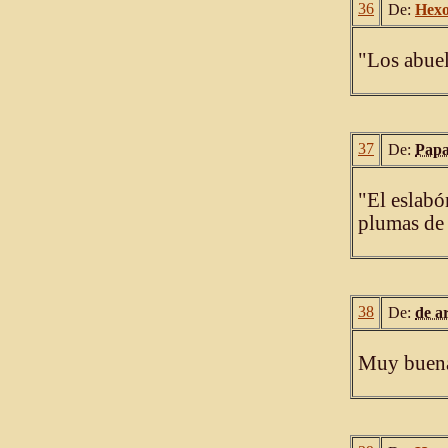
36
De:
Hex
"Los abuel
37
De:
Papa
"El eslabón
plumas de 
38
De:
de a
Muy buena 