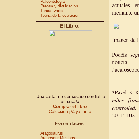
Paleontologia
actuales, e
Prensa y divulgacion
Temas varios
mediante un
Teoria de la evolucion
El Libro:
Imagen de E
Podéis seg
notic
#acaroscop
_________
*Pavel B. K
Una carta, no demasiado cordial, a
mites fro
un
creata
.
controlled,
Comprar el libro
.
Colección ¡Vaya Timo!
2011; 102 
Evo-enlaces:
Aragosaurus
Archosaur Musings