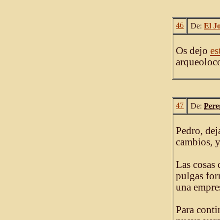
46
De:
El J
Os dejo
es
arqueoloco
47
De:
Pere
Pedro, dej
cambios, y
Las cosas 
pulgas for
una empres
Para conti