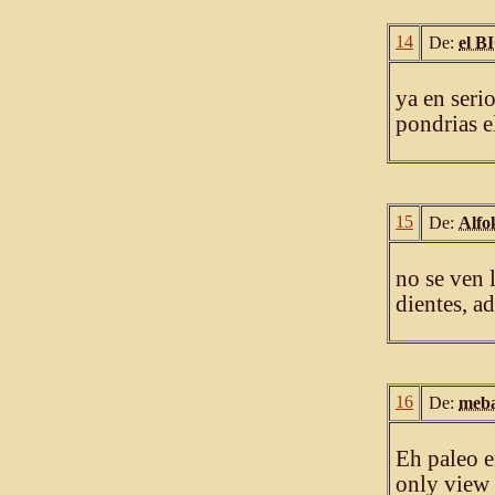
14
De:
el 
ya en serio
pondrias e
15
De:
Alfo
no se ven 
dientes, a
16
De:
meba
Eh paleo e
only view