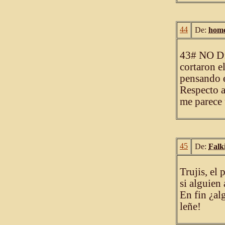
44
De:
homo
43# NO D:!
cortaron e
pensando e
Respecto a
me parece 
45
De:
Falk
Trujis, el
si alguien
En fin ¿al
leñe!