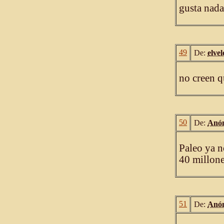
gusta nada
49
De:
elvel
no creen q
50
De:
Anó
Paleo ya n
40 millones
51
De:
Anó