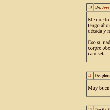
10
De:
José
Me quedo 
tengo ahor
década y 
Eso sí, na
corpre obe
camiseta.
11
De:
pior
Muy buen 
12
De:
Bo 