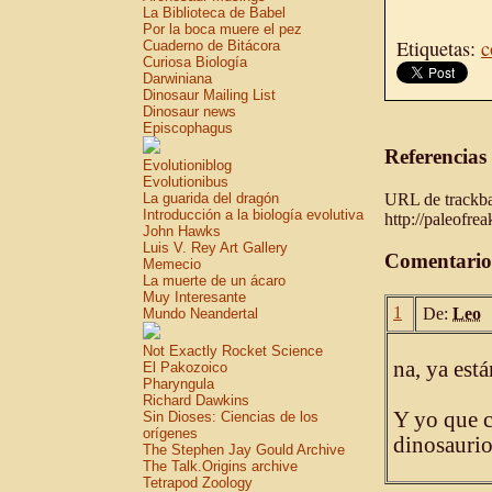
La Biblioteca de Babel
Por la boca muere el pez
Etiquetas:
c
Cuaderno de Bitácora
Curiosa Biología
Darwiniana
Dinosaur Mailing List
Dinosaur news
Episcophagus
Referencias
Evolutioniblog
Evolutionibus
URL de trackbac
La guarida del dragón
Introducción a la biología evolutiva
http://paleofre
John Hawks
Luis V. Rey Art Gallery
Comentario
Memecio
La muerte de un ácaro
Muy Interesante
1
De:
Leo
Mundo Neandertal
Not Exactly Rocket Science
na, ya está
El Pakozoico
Pharyngula
Richard Dawkins
Y yo que c
Sin Dioses: Ciencias de los
orígenes
dinosaurio
The Stephen Jay Gould Archive
The Talk.Origins archive
Tetrapod Zoology