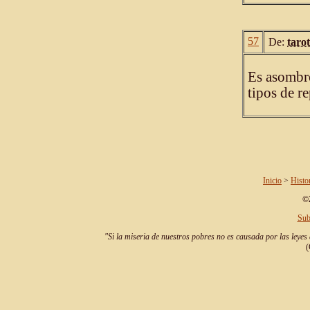
57
De:
taro
Es asombro
tipos de r
Inicio
>
Histo
©2
Sub
"Si la miseria de nuestros pobres no es causada por las leyes 
(