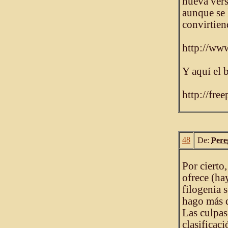
nueva vers
aunque se 
convirtie
http://w
Y aquí el 
http://fre
48
De:
Pere
Por cierto,
ofrece (ha
filogenia s
hago más q
Las culpas
clasificac