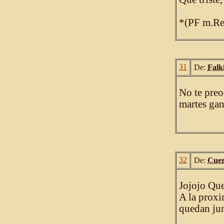
*(PF m.Re
31
De:
Falk
No te preo
martes gan
32
De:
Cue
Jojojo Que
A la proxi
quedan jun