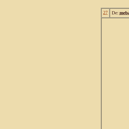
27
De:
meba