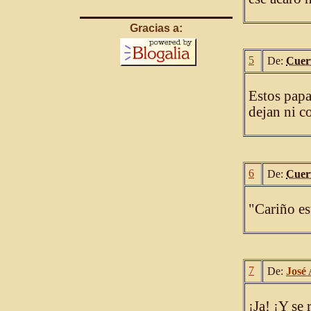
Gracias a:
5
De:
Cuer
Estos papa
dejan ni c
6
De:
Cuer
"Cariño es
7
De:
José
¡Ja! ¡Y se 