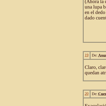
(Ahora la 
una lupa b
en el dedo
dado cuent
19
De:
Ass
Claro, cla
quedan atr
20
De:
Cue
Eyaculaci