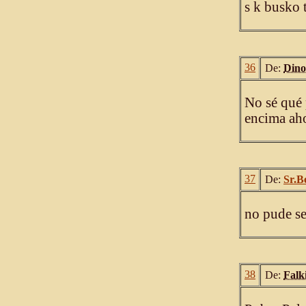
s k busko 
36
De:
Dino
No sé qué 
encima aho
37
De:
Sr.B
no pude ser
38
De:
Falk