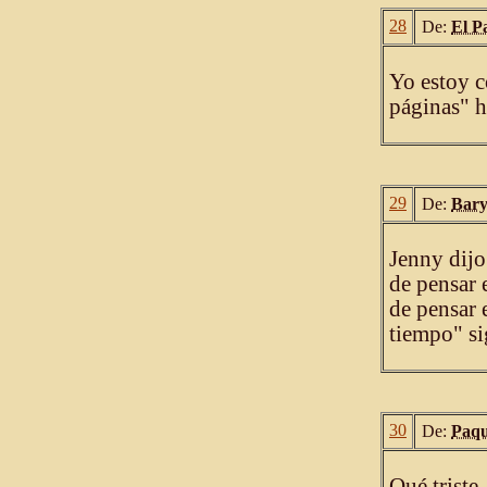
28
De:
El P
Yo estoy c
páginas" h
29
De:
Bar
Jenny dijo
de pensar 
de pensar 
tiempo" si
30
De:
Paqu
Qué trist