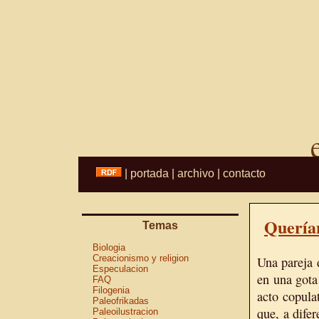
|
portada
|
archivo
|
contacto
Quería
Temas
Biologia
Creacionismo y religion
Una pareja 
Especulacion
en una gota
FAQ
Filogenia
acto copula
Paleofrikadas
que, a dife
Paleoilustracion