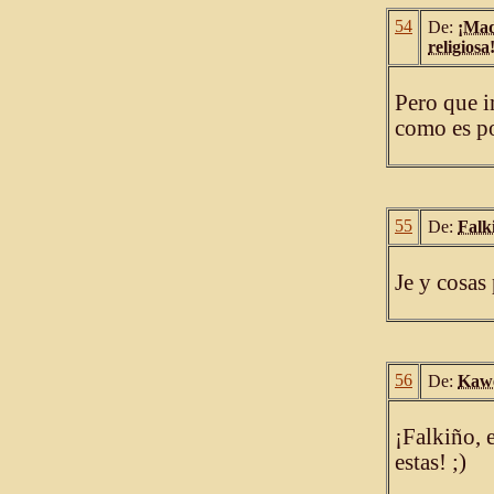
54
De:
¡Mad
religiosa
Pero que i
como es po
55
De:
Falk
Je y cosas
56
De:
Kaw
¡Falkiño, 
estas! ;)