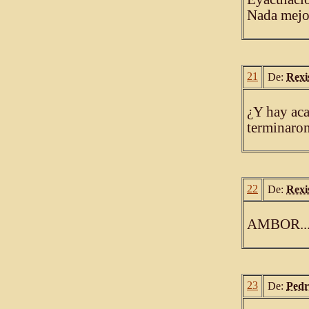
Nada mejor
21
De:
Rexi
¿Y hay aca
terminaron
22
De:
Rexi
AMBOR... 
23
De:
Pedr