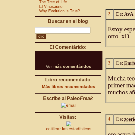
The Tree of Life
El Vinosaurio
Why Evolution is True?
2
De:
AvA
Buscar en el blog
Estoy espe
otro. xD
El Comentárido:
3
De:
Enri
Ver
más comentáridos
Mucha teor
Libro recomendado
primer mac
Más libros recomendados
muchos año
Escribe al Paleo
Freak
Visitas:
4
De:
zoeri
cotillear las estadísticas
ese acaro 