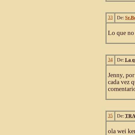
33
De:
Sr.B
Lo que no 
34
De:
La q
Jenny, por
cada vez q
comentari
35
De:
TRA
ola wei ker