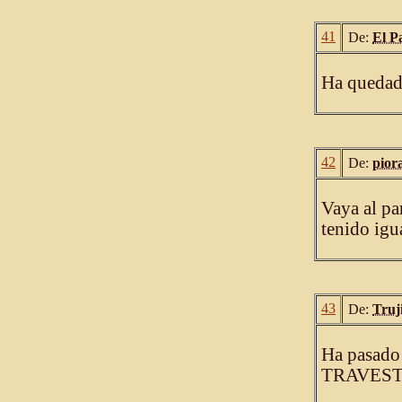
41
De:
El P
Ha quedado
42
De:
pior
Vaya al pa
tenido igu
43
De:
Truj
Ha pasado 
TRAVEST