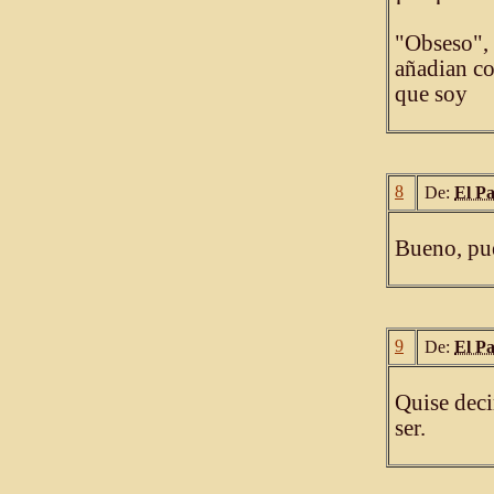
"Obseso", 
añadian co
que soy
8
De:
El P
Bueno, pue
9
De:
El P
Quise deci
ser.