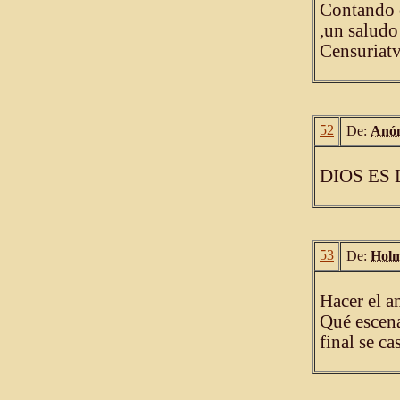
Contando q
,un saludo
Censuriat
52
De:
Anó
DIOS ES
53
De:
Hol
Hacer el a
Qué escena
final se ca