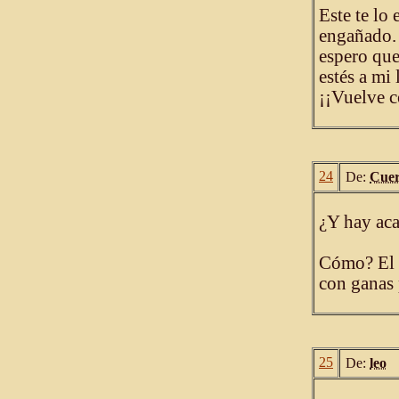
Este te lo
engañado. 
espero que
estés a mi 
¡¡Vuelve 
24
De:
Cue
¿Y hay ac
Cómo? El 
con ganas 
25
De:
leo