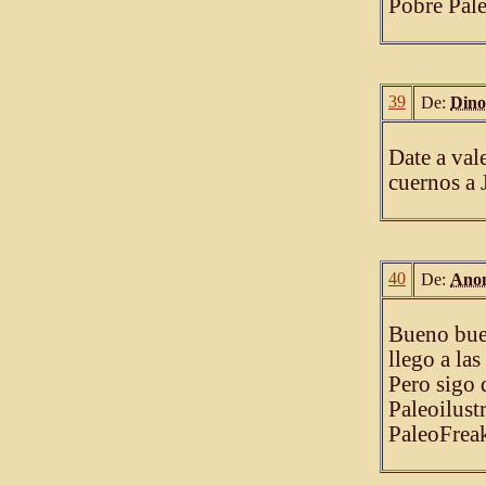
Pobre Pale
39
De:
Dino
Date a val
cuernos a 
40
De:
Ano
Bueno buen
llego a la
Pero sigo 
Paleoilust
PaleoFrea