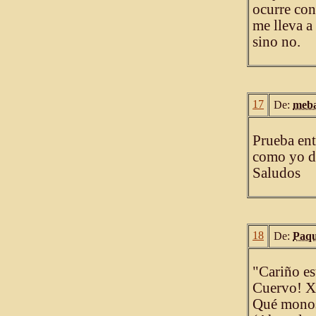
ocurre con
me lleva a
sino no.
17
De:
meba
Prueba ent
como yo di
Saludos
18
De:
Paqu
"Cariño est
Cuervo!
Qué monos 