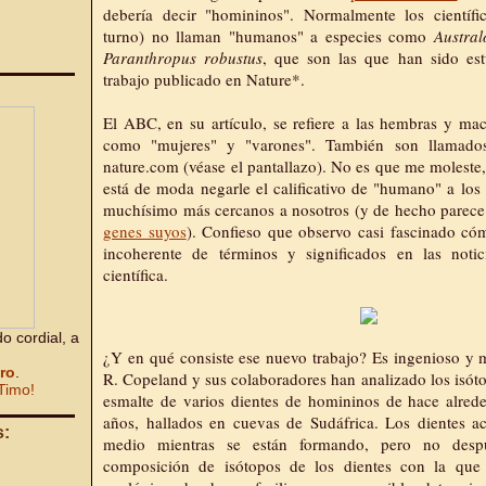
debería decir "homininos". Normalmente los científi
turno) no llaman "humanos" a especies como
Austral
Paranthropus robustus
, que son las que han sido es
trabajo publicado en Nature*.
El ABC, en su artículo, se refiere a las hembras y mac
como "mujeres" y "varones". También son llamado
nature.com (véase el pantallazo). No es que me moleste
está de moda
negarle el calificativo de "humano" a los
muchísimo más cercanos a nosotros (y de hecho parec
genes suyos
). Confieso que observo casi fascinado cóm
incoherente de términos y significados en las notic
científica.
o cordial, a
¿Y en qué consiste ese nuevo trabajo? Es ingenioso y m
bro
.
R. Copeland y sus colaboradores han analizado los isóto
Timo!
esmalte de varios dientes de homininos de hace alred
años, hallados en cuevas de Sudáfrica. Los dientes a
s:
medio mientras se están formando, pero no desp
composición de isótopos de los dientes con la que e