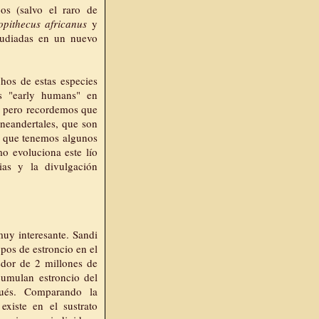
cos (salvo el raro de
opithecus africanus
y
tudiadas en un nuevo
hos de estas especies
s "early humans" en
, pero recordemos que
 neandertales
, que son
e que tenemos algunos
o evoluciona este lío
ias y la divulgación
uy interesante. Sandi
pos de estroncio en el
edor de 2 millones de
cumulan estroncio del
ués. Comparando la
xiste en el sustrato