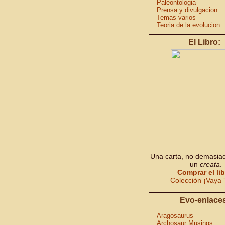
Paleontologia
Prensa y divulgacion
Temas varios
Teoria de la evolucion
El Libro:
Una carta, no demasiad
un
creata
.
Comprar el li
Colección ¡Vaya 
Evo-enlace
Aragosaurus
Archosaur Musings