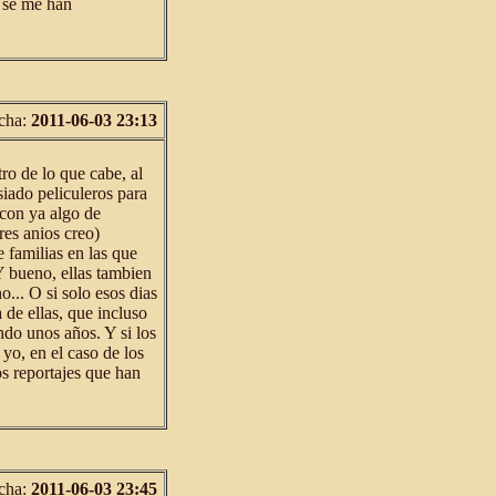
a se me han
cha:
2011-06-03 23:13
ro de lo que cabe, al
iado peliculeros para
 con ya algo de
res anios creo)
 familias en las que
Y bueno, ellas tambien
... O si solo esos dias
a de ellas, que incluso
ndo unos años. Y si los
yo, en el caso de los
os reportajes que han
cha:
2011-06-03 23:45