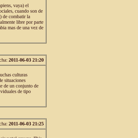
iens, vaya) el
ociales, cuando son de
) de combatir la
almente libre por parte
mbia mas de una vez de
cha:
2011-06-03 21:20
muchas culturas
de situaciones
te de un conjunto de
ividuales de tipo
cha:
2011-06-03 21:25