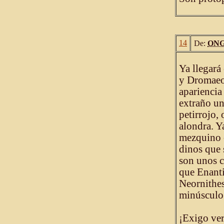
14
De:
ONG
Ya llegará
y Dromaeo
apariencia
extraño un
petirrojo,
alondra. Y
mezquino 
dinos que 
son unos c
que Enanti
Neornithes
minúsculo 
¡Exigo ver