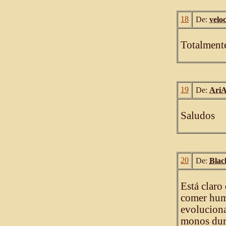
18
De:
velo
Totalment
19
De:
AriA
Saludos
20
De:
Blac
Está claro
comer hum
evoluciona
monos dura