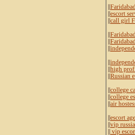
||
Faridabad
||
escort se
||
call girl 
||
Faridabad 
||
Faridabad
||
independe
||
independe
||
high profi
||
Russian e
||
college ca
||
college e
||
air hoste
||
escort ag
||
vip russi
||
vip escor