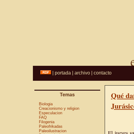
|
portada
|
archivo
|
contacto
Qué da
Temas
Jurásic
Biologia
Creacionismo y religion
Especulacion
FAQ
Filogenia
Paleofrikadas
Paleoilustracion
El jueves s