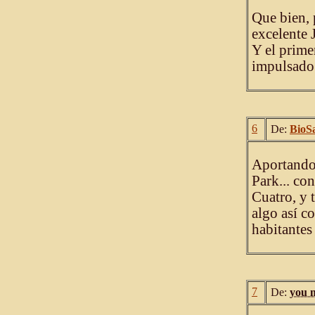
Que bien, 
excelente 
Y el prime
impulsado 
6
De:
BioS
Aportando 
Park... co
Cuatro, y 
algo así c
habitantes 
7
De:
you 