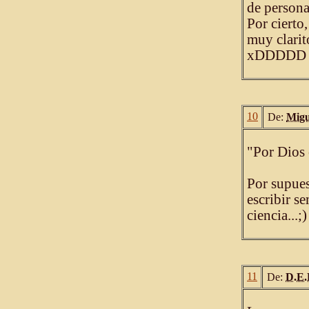
de persona
Por cierto
muy clarit
xDDDDD
10
De:
Migu
"Por Dios 
Por supues
escribir s
ciencia...;)
11
De:
D.E.