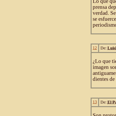
Lo que que
prensa dep
verdad. Se
se esfuerc
periodismo
12
De:
Luis
¿Lo que ti
imagen so
antiguame
dientes de 
13
De:
El P
Son protop