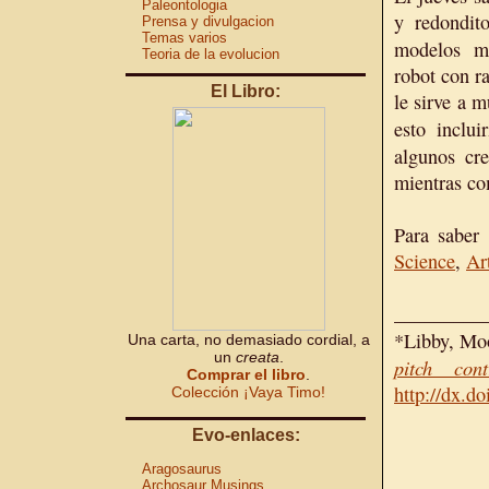
Paleontologia
y redondit
Prensa y divulgacion
Temas varios
modelos m
Teoria de la evolucion
robot con ra
El Libro:
le sirve a m
esto inclui
algunos cr
mientras co
Para saber
Science
,
Ar
_________
*Libby, Moo
Una carta, no demasiado cordial, a
un
creata
.
pitch con
Comprar el libro
.
http://dx.d
Colección ¡Vaya Timo!
Evo-enlaces:
Aragosaurus
Archosaur Musings