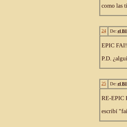
como las t
24
De:
el 
EPIC FAI!
P.D. ¿algu
25
De:
el 
RE-EPIC 
escribí "f