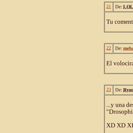
21
De:
LOL
Tu coment
22
De:
meba
El volocir
23
De:
Ryo
...y una d
"Drosophi
XD XD X