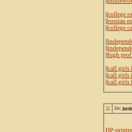
||
housewife
||
college e
||
russian e
||
college ca
||
independe
||
independe
||
high prof
||
call girls
||
call girl
||
call girls
31
De:
jord
HP-printe