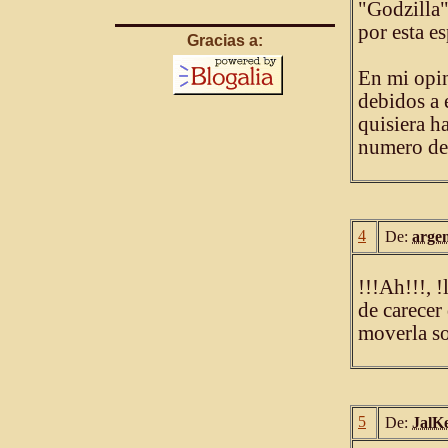
"Godzilla"
por esta es
Gracias a:
En mi opin
debidos a 
quisiera h
numero de 
4
De:
arge
!!!Ah!!!, !
de carecer
moverla s
5
De:
JalK