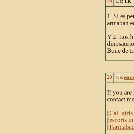
28
De:
TK
1. Sí es p
armaban eq
Y 2. Los h
dinosaurio
Bone de tr
29
De:
esco
If you are
contact me
||
Call girl
||
escorts i
||
Faridabad