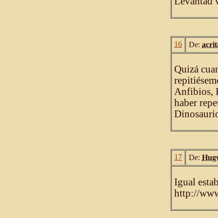
Levantad v
16
De:
acri
Quizá cuan
repitiésem
Anfibios, 
haber repe
Dinosaurio
17
De:
Hug
Igual esta
http://w