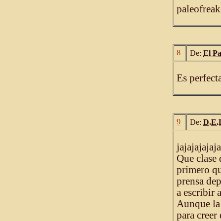
paleofreak
8
De:
El P
Es perfect
9
De:
D.E.
jajajajajaja
Que clase 
primero qu
prensa de
a escribir
Aunque la 
para creer