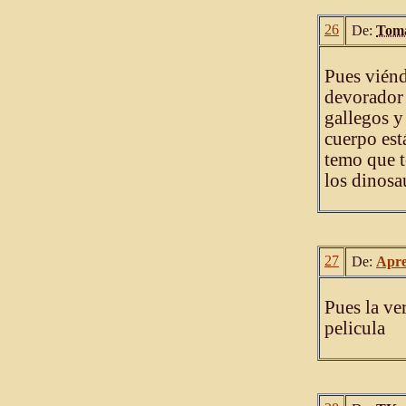
26
De:
Toma
Pues viénd
devorador 
gallegos y
cuerpo est
temo que t
los dinosa
27
De:
Apre
Pues la ve
pelicula