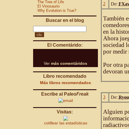
The Tree of Life
2
De:
FXav
El Vinosaurio
Why Evolution is True?
También e
Buscar en el blog
comedores 
en la hist
Ahora jueg
sociedad l
El Comentárido:
por medir 
Ver
más comentáridos
Por otra p
devoran u
Libro recomendado
Más libros recomendados
Escribe al Paleo
Freak
3
De:
Ryou
Alguien po
Visitas:
informacio
cotillear las estadísticas
radiactivo