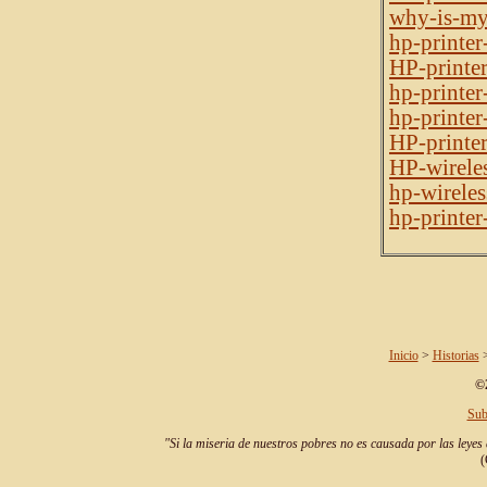
why-is-my-
hp-printer
HP-printe
hp-printer
hp-printe
HP-printe
HP-wireles
hp-wireles
hp-printer
Inicio
>
Historias
>
©2
Sub
"Si la miseria de nuestros pobres no es causada por las leyes 
(