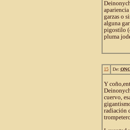
Deinonych
apariencia
garzas o s
alguna gar
pigostilo 
pluma jode
15
De:
ONG
Y coño,ent
Deinonych
cuervo, es
gigantismo
radiación 
trompetero