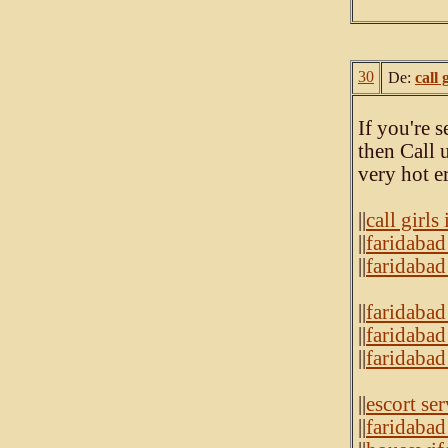
30
De:
call 
If you're 
then Call 
very hot e
||
call girls
||
faridabad
||
faridabad
||
faridabad 
||
faridabad 
||
faridabad
||
escort ser
||
faridabad