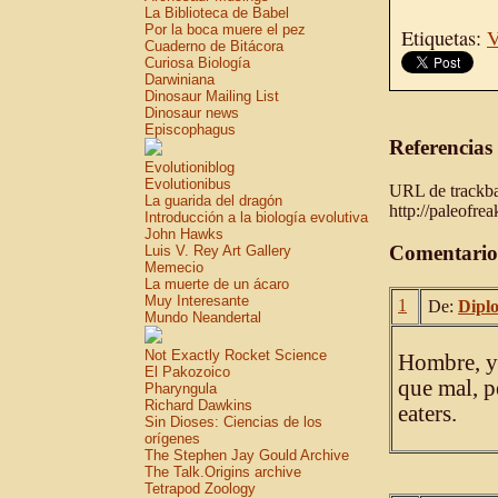
La Biblioteca de Babel
Por la boca muere el pez
Etiquetas:
V
Cuaderno de Bitácora
Curiosa Biología
Darwiniana
Dinosaur Mailing List
Dinosaur news
Episcophagus
Referencias
Evolutioniblog
Evolutionibus
URL de trackbac
La guarida del dragón
http://paleofre
Introducción a la biología evolutiva
John Hawks
Comentario
Luis V. Rey Art Gallery
Memecio
La muerte de un ácaro
Muy Interesante
1
De:
Diplo
Mundo Neandertal
Not Exactly Rocket Science
Hombre, yo
El Pakozoico
que mal, p
Pharyngula
Richard Dawkins
eaters.
Sin Dioses: Ciencias de los
orígenes
The Stephen Jay Gould Archive
The Talk.Origins archive
Tetrapod Zoology