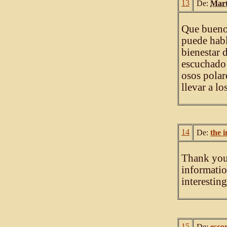
13
De:
Mart
Que bueno 
puede habl
bienestar 
escuchado 
osos polar
llevar a lo
14
De:
the 
Thank you 
informatio
interestin
15
De:
esco