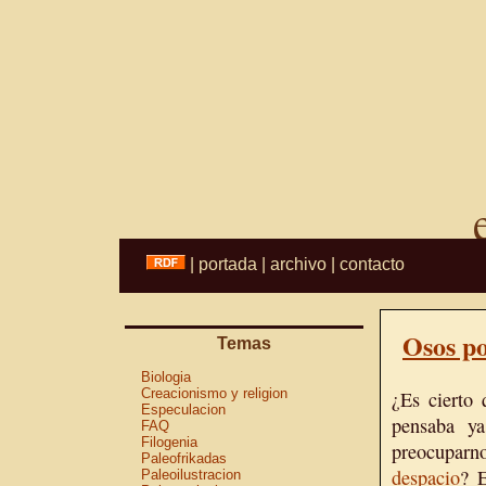
|
portada
|
archivo
|
contacto
Osos po
Temas
Biologia
Creacionismo y religion
¿Es cierto
Especulacion
pensaba 
FAQ
Filogenia
preocuparno
Paleofrikadas
despacio
? E
Paleoilustracion