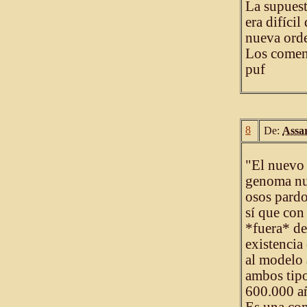
La supuest
era difícil
nueva ord
Los coment
puf
8
De:
Assa
"El nuevo 
genoma nuc
osos pardo
sí que con
*fuera* de
existencia
al modelo 
ambos tipo
600.000 a