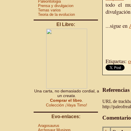
Paleontologia
todo el mu
Prensa y divulgacion
Temas varios
divulgación 
Teoria de la evolucion
El Libro:
...sigue en
Etiquetas:
o
Referencias
Una carta, no demasiado cordial, a
un
creata
.
Comprar el libro
.
URL de trackbac
Colección ¡Vaya Timo!
http://paleofre
Evo-enlaces:
Comentario
Aragosaurus
Archosaur Musings