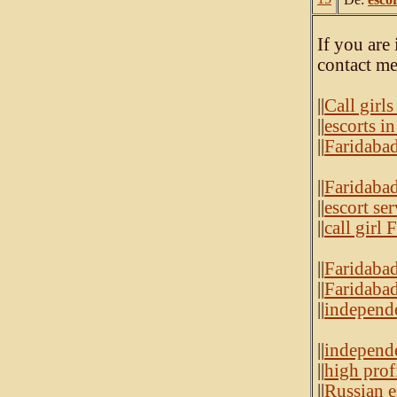
If you are
contact me
||
Call girl
||
escorts i
||
Faridabad
||
Faridabad
||
escort se
||
call girl 
||
Faridabad 
||
Faridabad
||
independe
||
independe
||
high profi
||
Russian e