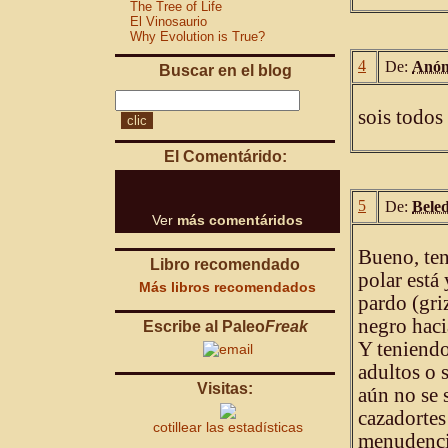
The Tree of Life
El Vinosaurio
Why Evolution is True?
4
De:
Anón
Buscar en el blog
sois todos
El Comentárido:
5
De:
Bele
Ver
más comentáridos
Bueno, ten
Libro recomendado
polar está
Más libros recomendados
pardo (gri
negro haci
Escribe al Paleo
Freak
Y teniendo
adultos o 
Visitas:
aún no se s
cazadortes
cotillear las estadísticas
menudencia