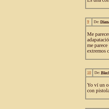
Es una con
9
De:
Dian
Me pareces
adapatació
me parece 
extremos c
10
De:
Bla
Yo ví un o
con pistol