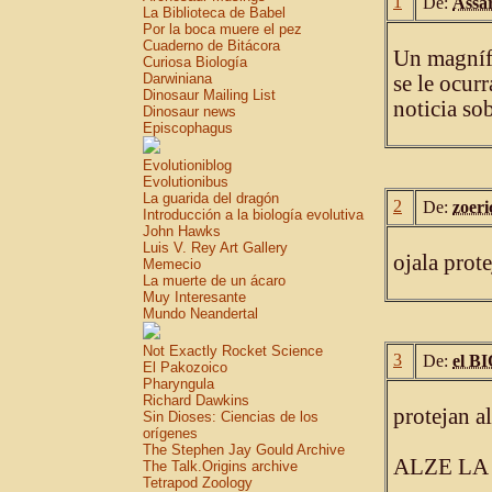
1
De:
Assa
La Biblioteca de Babel
Por la boca muere el pez
Cuaderno de Bitácora
Un magnífi
Curiosa Biología
Darwiniana
se le ocurr
Dinosaur Mailing List
noticia so
Dinosaur news
Episcophagus
Evolutioniblog
Evolutionibus
La guarida del dragón
2
De:
zoeri
Introducción a la biología evolutiva
John Hawks
Luis V. Rey Art Gallery
ojala prote
Memecio
La muerte de un ácaro
Muy Interesante
Mundo Neandertal
Not Exactly Rocket Science
3
De:
el B
El Pakozoico
Pharyngula
Richard Dawkins
protejan al
Sin Dioses: Ciencias de los
orígenes
The Stephen Jay Gould Archive
ALZE LA
The Talk.Origins archive
Tetrapod Zoology