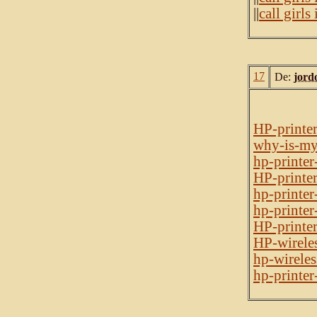
||
call girls
17
De:
jord
HP-printe
why-is-my-
hp-printer
HP-printe
hp-printer
hp-printe
HP-printe
HP-wireles
hp-wireles
hp-printer