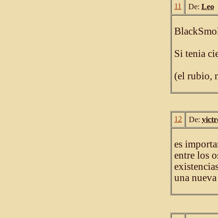
11
De:
Leo
BlackSmo
Si tenia ci
(el rubio, 
12
De:
vict
es importa
entre los 
existencia
una nueva 