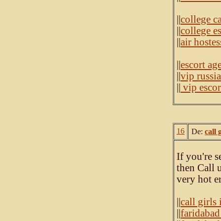
||
college ca
||
college e
||
air hoste
||
escort ag
||
vip russi
||
vip escor
16
De:
call 
If you're 
then Call 
very hot e
||
call girls
||
faridabad