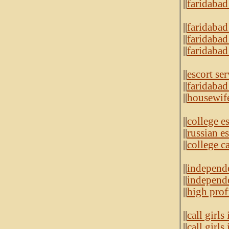
||
faridabad
||
faridabad 
||
faridabad 
||
faridabad
||
escort ser
||
faridabad
||
housewife
||
college e
||
russian e
||
college ca
||
independe
||
independe
||
high prof
||
call girls
||
call girl