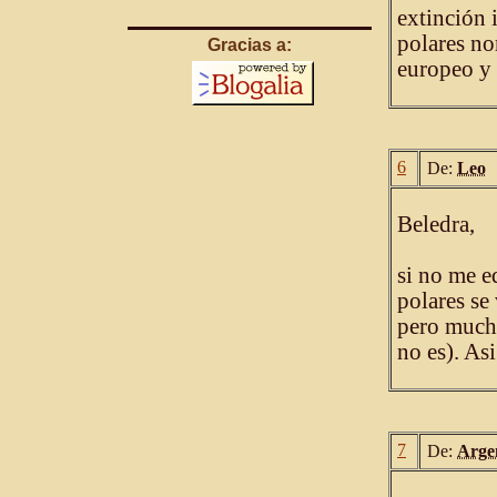
extinción 
polares no
Gracias a:
europeo y a
6
De:
Leo
Beledra,
si no me e
polares se
pero mucho
no es). As
7
De:
Arge