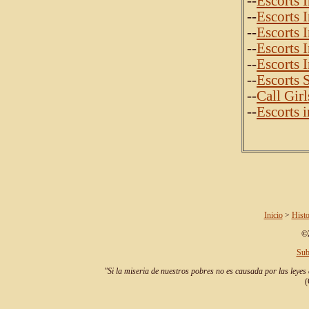
--
Escorts 
--
Escorts 
--
Escorts 
--
Escorts 
--
Escorts 
--
Escorts 
--
Call Girl
--
Escorts 
Inicio
>
Histo
©2
Sub
"Si la miseria de nuestros pobres no es causada por las leyes 
(