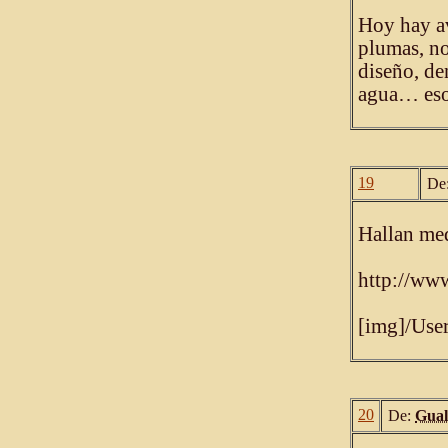
Hoy hay av
plumas, no
diseño, de
agua… eso
19
De
Hallan med
http://ww
[img]/Use
20
De:
Gual