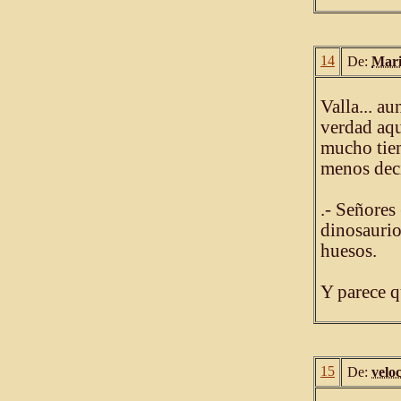
14
De:
Mari
Valla... a
verdad aqu
mucho tiem
menos dec
.- Señores
dinosaurio
huesos.
Y parece qu
15
De:
velo