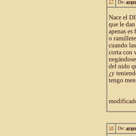
17
De:
arge
Nace el D
que le dan
apenas es 
o ramillete
cuando las
corta con 
negándose 
del nido q
¿y teniend
tengo meno
modificado
18
De:
arge