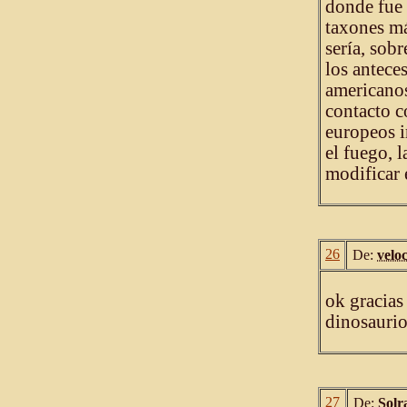
donde fue 
taxones má
sería, sob
los antece
americanos
contacto c
europeos i
el fuego, l
modificar 
26
De:
velo
ok gracias
dinosaurio
27
De:
Solr