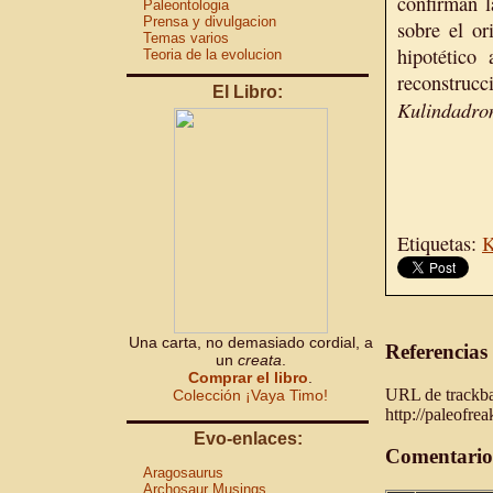
confirman l
Paleontologia
Prensa y divulgacion
sobre el or
Temas varios
hipotético
Teoria de la evolucion
reconstruc
El Libro:
Kulindadro
Etiquetas:
K
Una carta, no demasiado cordial, a
Referencias
un
creata
.
Comprar el libro
.
URL de trackbac
Colección ¡Vaya Timo!
http://paleofre
Evo-enlaces:
Comentario
Aragosaurus
Archosaur Musings