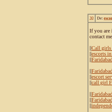
30
De:
esco
If you are
contact me
||
Call girl
||
escorts i
||
Faridabad
||
Faridabad
||
escort se
||
call girl 
||
Faridabad 
||
Faridabad
||
independe