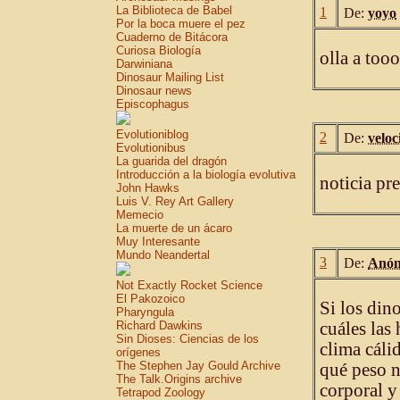
La Biblioteca de Babel
1
De:
yoyo
Por la boca muere el pez
Cuaderno de Bitácora
Curiosa Biología
olla a too
Darwiniana
Dinosaur Mailing List
Dinosaur news
Episcophagus
Evolutioniblog
2
De:
veloc
Evolutionibus
La guarida del dragón
Introducción a la biología evolutiva
noticia pr
John Hawks
Luis V. Rey Art Gallery
Memecio
La muerte de un ácaro
Muy Interesante
Mundo Neandertal
3
De:
Anón
Not Exactly Rocket Science
El Pakozoico
Si los din
Pharyngula
Richard Dawkins
cuáles las
Sin Dioses: Ciencias de los
clima cáli
orígenes
The Stephen Jay Gould Archive
qué peso n
The Talk.Origins archive
corporal y
Tetrapod Zoology