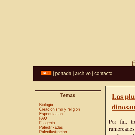
|
portada
|
archivo
|
contacto
Las plu
Temas
dinosau
Biologia
Creacionismo y religion
Especulacion
FAQ
Por fin, t
Filogenia
Paleofrikadas
rumoreados 
Paleoilustracion