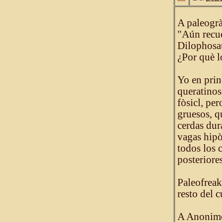
A paleogrà
"Aún recue
Dilophosa
¿Por què l
Yo en prin
queratinos
fòsicl, pe
gruesos, q
cerdas dura
vagas hipò
todos los 
posteriore
Paleofreak
resto del 
A Anonimo