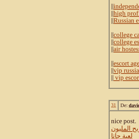
||
independe
||
high profi
||
Russian e
||
college ca
||
college e
||
air hoste
||
escort ag
||
vip russi
||
vip escor
31
De:
davi
nice post.
ح المليون
لعبة جاتا