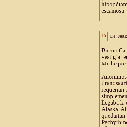
hipopótamo
escamosa
10
De:
Joa
Bueno Car
vestigial e
Me he prec
Anonimosau
tiranosaur
requerían 
simplement
llegaba la
Alaska. Al
quedarían 
Pachyrhino