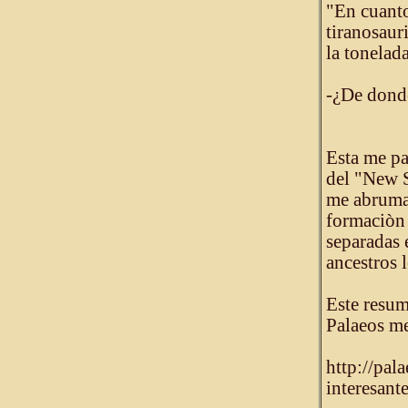
"En cuanto
tiranosaur
la tonelad
-¿De donde
Esta me pa
del "New 
me abruman
formaciòn 
separadas e
ancestros 
Este resum
Palaeos me
http://pal
interesant