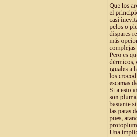
Que los ar
el princip
casi inevi
pelos o pl
dispares r
más opcion
complejas 
Pero es qu
dérmicos, 
iguales a 
los crocod
escamas de
Si a esto 
son plumas
bastante s
las patas 
pues, atan
protoplum
Una implic