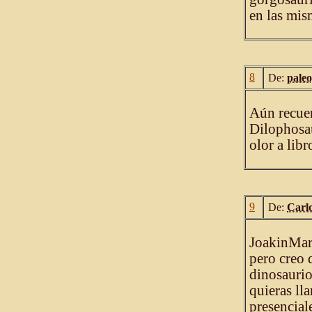
en las mis
8
De:
paleo
Aún recuer
Dilophosau
olor a libr
9
De:
Carl
JoakinMar,
pero creo 
dinosaurio
quieras ll
presencial