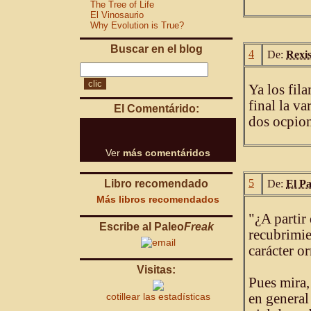
The Tree of Life
El Vinosaurio
Why Evolution is True?
Buscar en el blog
4
De:
Rexis
Ya los fil
final la v
El Comentárido:
dos ocpion
Ver
más comentáridos
5
Libro recomendado
De:
El P
Más libros recomendados
"¿A partir
Escribe al Paleo
Freak
recubrimie
carácter o
Visitas:
Pues mira,
cotillear las estadísticas
en general