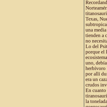
Recordando
Norteaméri
titanosaur
Texas, Nu
subtropica
una media 
tienden a c
no necesit
Lo del Psi
porque el 
ecosistema
uno, debía
herbívoro 
por allí du
era un caz
crudos inv
En cuanto 
tiranosaur
la tonelad
gorgosauri