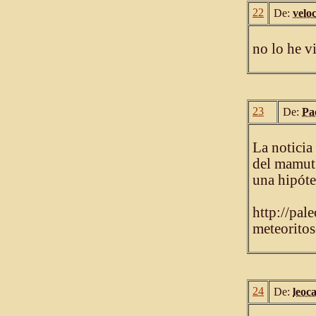
22
De:
velo
no lo he v
23
De:
Pa
La noticia 
del mamut 
una hipótes
http://pal
meteoritos
24
De:
leoc