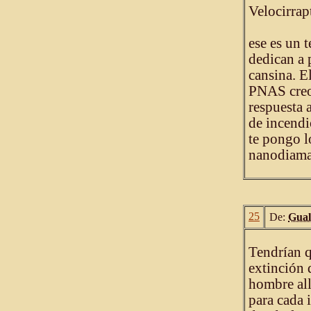
Velocirrap
ese es un 
dedican a 
cansina. E
PNAS creo,
respuesta 
de incendio
te pongo l
nanodiaman
25
De:
Gual
Tendrían q
extinción 
hombre all
para cada 