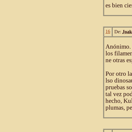
es bien cie
16
De:
Joa
Anónimo. E
los filame
ne otras es
Por otro l
lso dinosa
pruebas so
tal vez po
hecho, Kul
plumas, pe