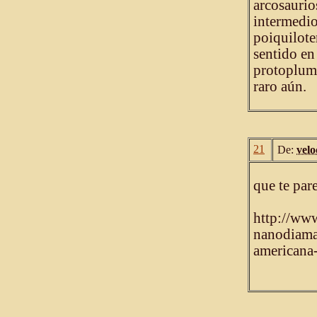
arcosaurio
intermedio
poiquilote
sentido en
protopluma
raro aún.
21
De:
velo
que te par
http://www
nanodiama
americana