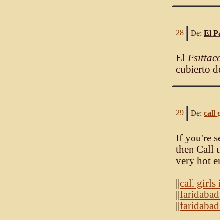
28
De:
El P
El
Psittac
cubierto d
29
De:
call 
If you're 
then Call 
very hot e
||
call girls
||
faridabad
||
faridabad