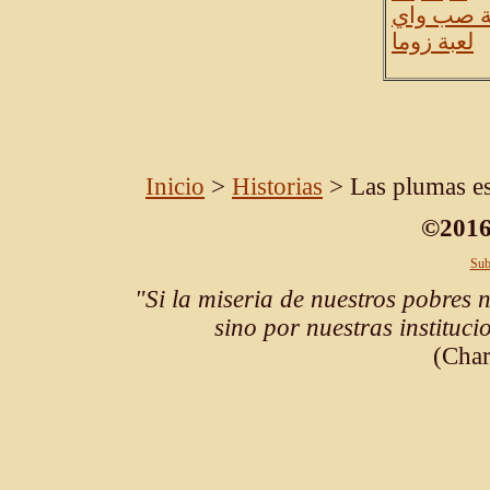
ة صب واي
لعبة زوما
Inicio
>
Historias
> Las plumas est
©2016
Sub
"Si la miseria de nuestros pobres 
sino por nuestras instituc
(Char