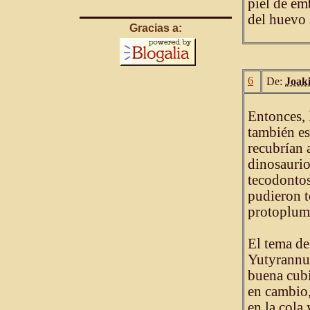
piel de em
del huevo 
Gracias a:
6
De:
Joak
Entonces, 
también es
recubrían 
dinosaurio
tecodonto
pudieron t
protoplum
El tema de
Yutyrannus
buena cubi
en cambio,
en la cola