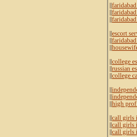
||
faridabad 
||
faridabad 
||
faridabad
||
escort ser
||
faridabad
||
housewife
||
college e
||
russian e
||
college ca
||
independe
||
independe
||
high prof
||
call girls
||
call girl
||
call girls