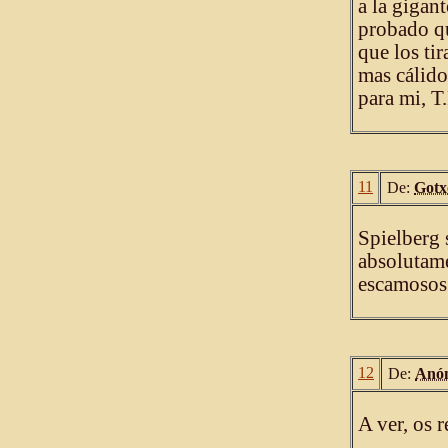
a la gigan
probado qu
que los ti
mas cálido
para mi, T
11
De:
Gotx
Spielberg 
absolutame
escamosos
12
De:
Anó
A ver, os