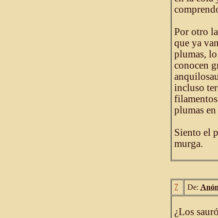
comprendo 
Por otro l
que ya van
plumas, lo
conocen g
anquilosau
incluso te
filamentos
plumas en 
Siento el p
murga.
7
De:
Anón
¿Los sauró