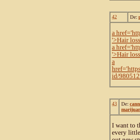
42
De:
a href='ht
'>Hair los
a href='htt
'>Hair los
a
href='http
id/980512'
43
De:
cann
marijuan
I want to 
every litt
out new st