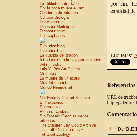
por fin, l
La Biblioteca de Babel
Por la boca muere el pez
cantidad de
Cuaderno de Bitácora
Curiosa Biología
Darwiniana
Dinosaur Mailing List
Dinosaur news
Episcophagus
Evolutioniblog
Evolutionibus
Etiquetas:
A
La guarida del dragón
Introducción a la biología evolutiva
John Hawks
Luis V. Rey Art Gallery
Memecio
La muerte de un ácaro
Muy Interesante
Referencias
Mundo Neandertal
URL de trackbac
Not Exactly Rocket Science
http://paleofre
El Pakozoico
Pharyngula
Richard Dawkins
Comentario
Sin Dioses: Ciencias de los
orígenes
The Stephen Jay Gould Archive
1
De:
D.E.
The Talk.Origins archive
Tetrapod Zoology