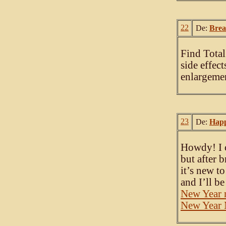
22
De:
Brea
Find Total
side effec
enlargemen
23
De:
Happ
Howdy! I c
but after 
it’s new t
and I’ll b
New Year m
New Year 