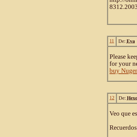
8312.2003
11
De:
Eva
Please kee
for your n
buy Nuge
12
De:
Hex
Veo que es
Recuerdos