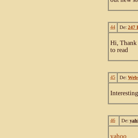
44
De:
247 
Hi, Thank 
to read
45
De:
Webs
Interestin
46
De:
yahi
yahoo