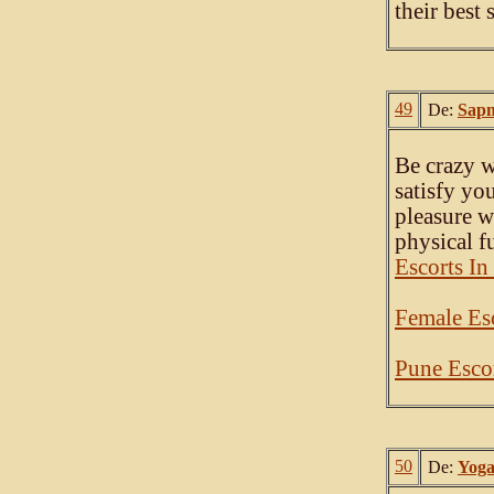
their best 
49
De:
Sapn
Be crazy w
satisfy yo
pleasure w
physical f
Escorts In
Female Es
Pune Escor
50
De:
Yoga