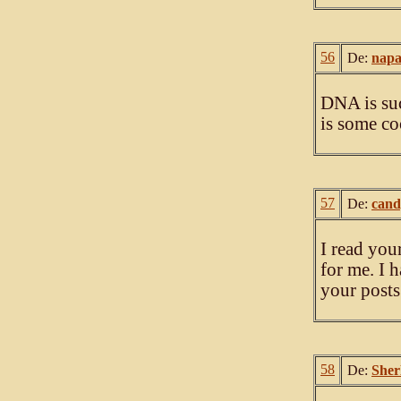
56
De:
napa
DNA is suc
is some co
57
De:
cand
I read your
for me. I h
your posts
58
De:
Sher