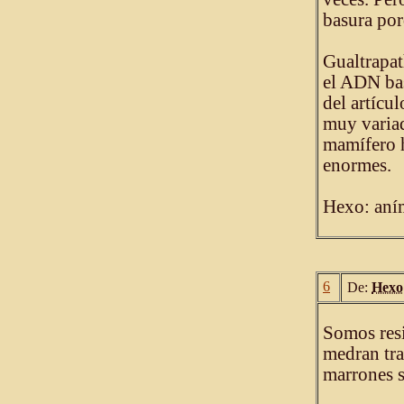
basura por
Gualtrapat
el ADN bas
del artícu
muy varia
mamífero h
enormes.
Hexo: aní
6
De:
Hexo
Somos resi
medran tra
marrones s