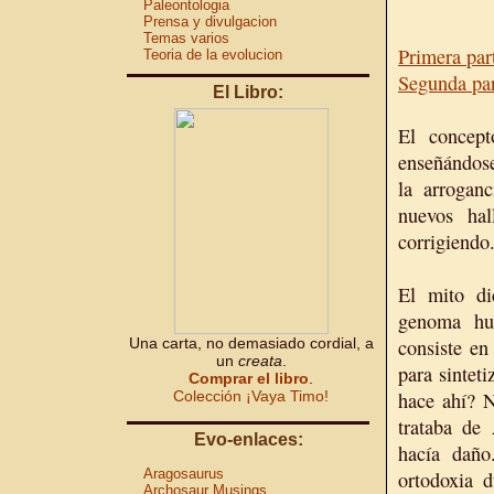
Paleontologia
Prensa y divulgacion
Temas varios
Primera par
Teoria de la evolucion
Segunda pa
El Libro:
El concep
enseñándose
la arroganc
nuevos ha
corrigiendo
El mito di
genoma hu
Una carta, no demasiado cordial, a
consiste en
un
creata
.
para sintet
Comprar el libro
.
Colección ¡Vaya Timo!
hace ahí? N
trataba de
Evo-enlaces:
hacía daño
Aragosaurus
ortodoxia 
Archosaur Musings