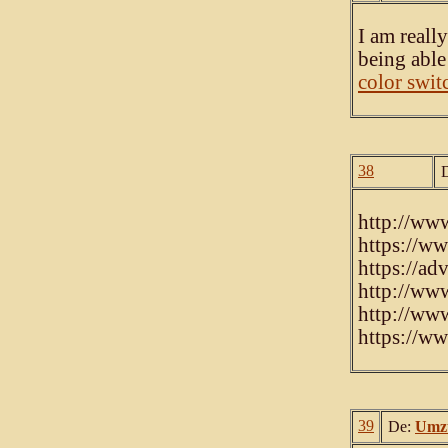
I am really
being able
color swit
38
http://ww
https://w
https://ad
http://ww
http://ww
https://w
39
De:
Umz