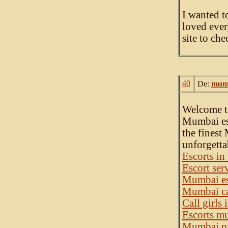
I wanted to
loved ever
site to ch
40
De:
mumb
Welcome t
Mumbai es
the finest
unforgett
Escorts i
Escort ser
Mumbai es
Mumbai cal
Call girls
Escorts m
Mumbai pi