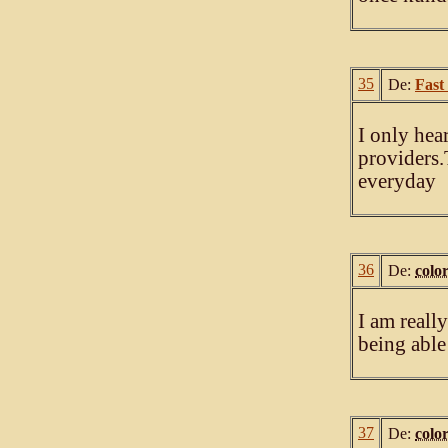
35
De:
Fast
I only hea
providers.
everyday
36
De:
colo
I am really
being able
37
De:
colo