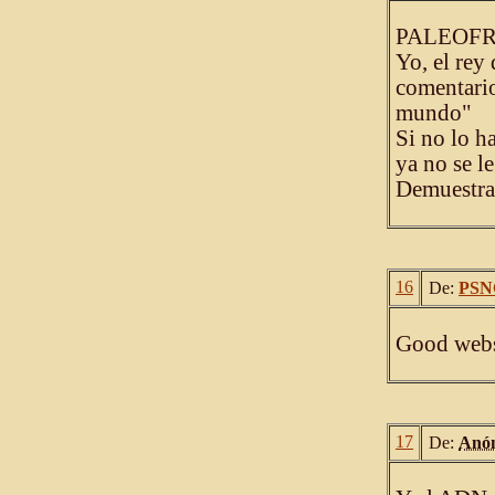
PALEOFR
Yo, el rey
comentario
mundo"
Si no lo h
ya no se le
Demuestra 
16
De:
PSN
Good websi
17
De:
Anó