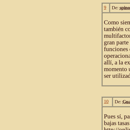
9
De:
spin
Como siemp
también co
multifacto
gran parte
funciones 
operaciona
allí, a la 
momento ul
ser utiliz
10
De:
Gua
Pues sí, p
bajas tasa
http://onl