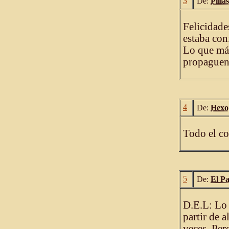
3
De:
Pilla
Felicidade
estaba con
Lo que más
propaguen 
4
De:
Hexo
Todo el co
5
De:
El P
D.E.L: Lo 
partir de 
veces. Per