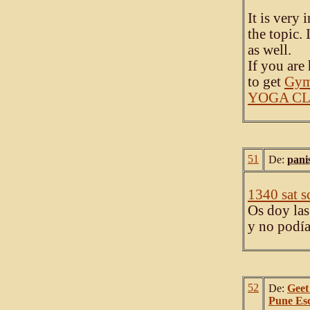
It is very
the topic.
as well.
If you are
to get
Gym
YOGA CL
51
De:
pani
1340 sat s
Os doy las
y no podía
52
De:
Geet
Pune Esc