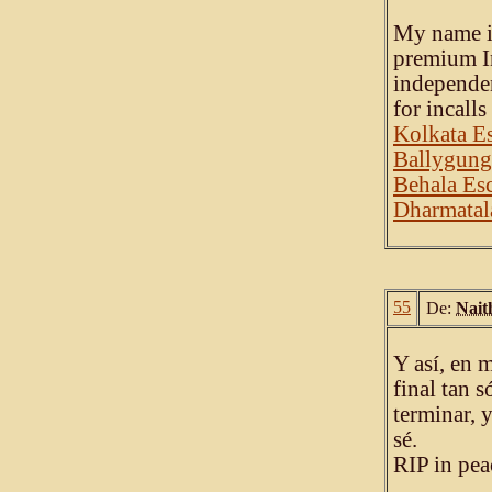
My name is
premium In
independen
for incall
Kolkata Es
Ballygung
Behala Esc
Dharmatal
55
De:
Nait
Y así, en 
final tan 
terminar, 
sé.
RIP in pea