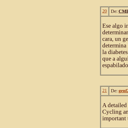
20
De:
CM
Ese algo i
determinan
cara, un g
determina 
la diabete
que a algu
espabilado
21
De:
genf
A detaile
Cycling an
important 