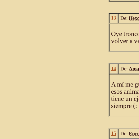
13
De:
Hex
Oye tronco
volver a v
14
De:
Amal
A mí me gu
esos anima
tiene un e
siempre (:
15
De:
Eur