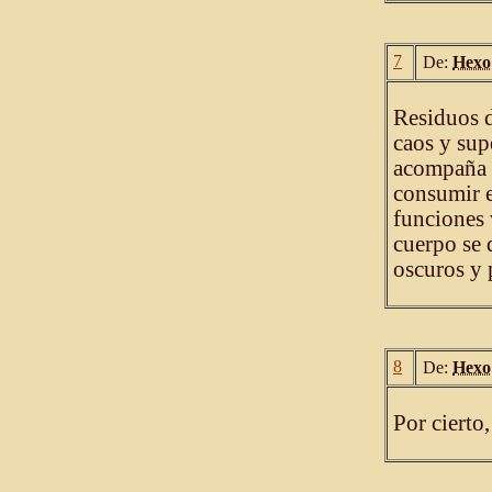
7
De:
Hexo
Residuos d
caos y sup
acompaña e
consumir e
funciones 
cuerpo se 
oscuros y p
8
De:
Hexo
Por cierto