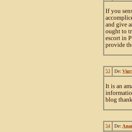
If you sen
accomplice
and give a
ought to t
escort in P
provide th
53
De:
Vigrx
It is an a
information
blog thank
54
De:
Ana