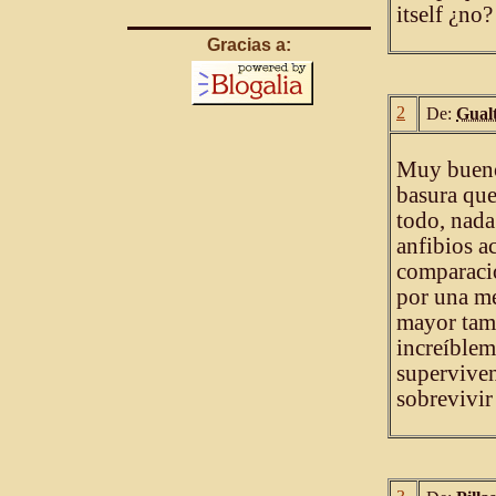
itself ¿no?
Gracias a:
2
De:
Gual
Muy bueno 
basura que
todo, nada
anfibios a
comparació
por una me
mayor tama
increíblem
superviven
sobrevivir