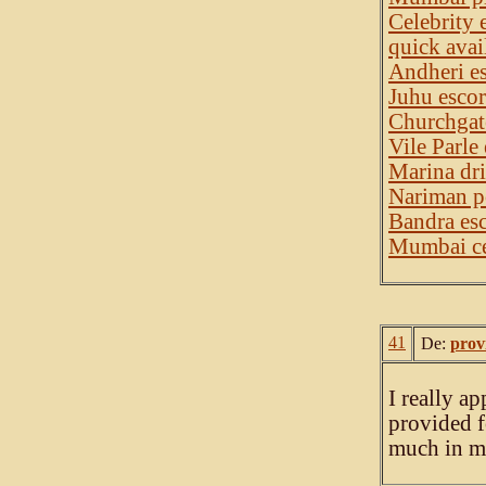
Celebrity 
quick avai
Andheri es
Juhu escor
Churchgate
Vile Parle 
Marina dri
Nariman po
Bandra esc
Mumbai cen
41
De:
provi
I really a
provided f
much in m