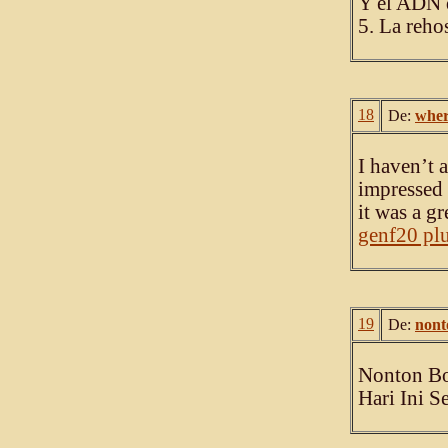
Y el ADN d
5. La rehos
18
De:
wher
I haven’t a
impressed 
it was a g
genf20 pl
19
De:
nont
Nonton Bo
Hari Ini S