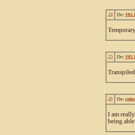
24
De:
192.
Temporary
25
De:
192.
Transpile
26
De:
colo
I am really
being able