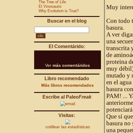
The Tree of Life
Muy intere
El Vinosaurio
Why Evolution is True?
Con todo 
Buscar en el blog
basura.
A ver diga
una secuen
El Comentárido:
transcrita 
de aminoác
proteina de
Ver
más comentáridos
muy débil)
mutado y n
Libro recomendado
en el agua 
Más libros recomendados
basura con
PAM! ... Y
Escribe al Paleo
Freak
anteriormen
potenciará
Visitas:
Que sí que
basura no 
cotillear las estadísticas
una pequeñ