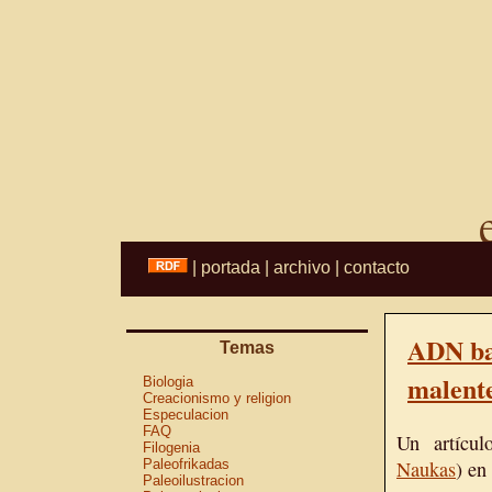
|
portada
|
archivo
|
contacto
ADN ba
Temas
malente
Biologia
Creacionismo y religion
Especulacion
FAQ
Un artícul
Filogenia
Paleofrikadas
Naukas
) en
Paleoilustracion